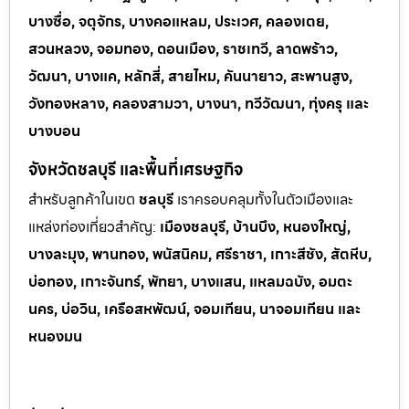
บางซื่อ, จตุจักร, บางคอแหลม, ประเวศ, คลองเตย,
สวนหลวง, จอมทอง, ดอนเมือง, ราชเทวี, ลาดพร้าว,
วัฒนา, บางแค, หลักสี่, สายไหม, คันนายาว, สะพานสูง,
วังทองหลาง, คลองสามวา, บางนา, ทวีวัฒนา, ทุ่งครุ และ
บางบอน
จังหวัดชลบุรี และพื้นที่เศรษฐกิจ
สำหรับลูกค้าในเขต
ชลบุรี
เราครอบคลุมทั้งในตัวเมืองและ
แหล่งท่
องเที่ยวสำคัญ:
เมืองชลบุรี, บ้านบึง, หนองใหญ่,
บางละมุง, พานทอง, พนัสนิคม, ศรีราชา, เกาะสีชัง, สัตหีบ,
บ่อทอง, เกาะจันทร์, พัทยา, บางแสน, แหลมฉบัง, อมตะ
นคร, บ่อวิน, เครือสหพัฒน์, จอมเทียน, นาจอมเทียน และ
หนองมน