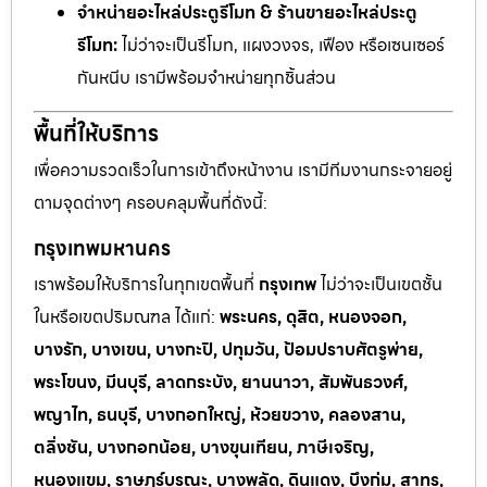
จำหน่ายอะไหล่ประตูรีโมท & ร้านขายอะไหล่ประตู
รีโมท:
ไม่ว่าจะเป็นรีโมท, แผงวงจร, เฟือง หรือเซนเซอร์
กันหนีบ เรามีพร้อมจำหน่ายทุกชิ้นส่วน
พื้นที่ให้บริการ
เพื่อความรวดเร็วในการเข้าถึงหน้างาน เรามีทีมงานกระจายอยู่
ตามจุดต่างๆ ครอบคลุมพื้นที่ดังนี้:
กรุงเทพมหานคร
เราพร้อมให้บริการในทุกเขตพื้นที่
กรุงเทพ
ไม่ว่าจะเป็นเขตชั้น
ในหรือเขตปริมณฑล ได้แก่:
พระนคร, ดุสิต, หนองจอก,
บางรัก, บางเขน, บางกะปิ, ปทุมวัน, ป้อมปราบศัตรูพ่าย,
พระโขนง, มีนบุรี, ลาดกระบัง, ยานนาวา, สัมพันธวงศ์,
พญาไท, ธนบุรี, บางกอกใหญ่, ห้วยขวาง, คลองสาน,
ตลิ่งชัน, บางกอกน้อย, บางขุนเทียน, ภาษีเจริญ,
หนองแขม, ราษฎร์บูรณะ, บางพลัด, ดินแดง, บึงกุ่ม, สาทร,