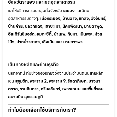
จังหวัดระยอง และเขตอุตสาหกรรม
เราให้บริการครอบคลุมทั่วจังหวัด
ระยอง
และนิคม
อุตสาหกรรมต
่างๆ:
เมืองระยอง, บ้านฉาง, แกลง, วังจันทร์,
บ้านค่าย, ปลวกแดง, เขาช
ะเมา, นิคมพัฒนา, มาบตาพุด,
อีสเทิร์นซีบอร์ด, อมตะซิตี้, บ้านเพ, ทั
บมา, เนินพระ, ห
้วย
โป่ง, ปากน้ำระยอง, เชิงเนิน และ มาบยางพร
เส้นทางหลักและย่านธุรกิจ
นอกจากนี้ ทีมช่างของเรายังวิ่งงานประจำบนถนนสายหลัก
เช่น
สุขุมวิท, พระราม 2, พระราม 9, รัชดาภิเษก, บางนา-
ตราด, รามอินทรา, ศรีนครินทร์, เพชรเกษม และพื้นที่รอบ
สนามบิน สุวรรณภูมิ
ทำไมต้องเลือกใช้บริการกับเรา?