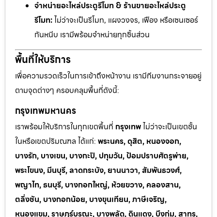
จำหน่ายอะไหล่ประตูรีโมท & ร้านขายอะไหล่ประตู
รีโมท:
ไม่ว่าจะเป็นรีโมท, แผงวงจร, เฟือง หรือเซนเซอร์
กันหนีบ เรามีพร้อมจำหน่ายทุกชิ้นส่วน
พื้นที่ให้บริการ
เพื่อความรวดเร็วในการเข้าถึงหน้างาน เรามีทีมงานกระจายอยู่
ตามจุดต่างๆ ครอบคลุมพื้นที่ดังนี้:
กรุงเทพมหานคร
เราพร้อมให้บริการในทุกเขตพื้นที่
กรุงเทพ
ไม่ว่าจะเป็นเขตชั้น
ในหรือเขตปริมณฑล ได้แก่:
พระนคร, ดุสิต, หนองจอก,
บางรัก, บางเขน, บางกะปิ, ปทุมวัน, ป้อมปราบศัตรูพ่าย,
พระโขนง, มีนบุรี, ลาดกระบัง, ยานนาวา, สัมพันธวงศ์,
พญาไท, ธนบุรี, บางกอกใหญ่, ห้วยขวาง, คลองสาน,
ตลิ่งชัน, บางกอกน้อย, บางขุนเทียน, ภาษีเจริญ,
หนองแขม, ราษฎร์บูรณะ, บางพลัด, ดินแดง, บึงกุ่ม, สาทร,