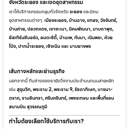
จังหวัดระยอง และเขตอุตสาหกรรม
เราให้บริการครอบคลุมทั่วจังหวัด
ระยอง
และนิคม
อุตสาหกรรมต
่างๆ:
เมืองระยอง, บ้านฉาง, แกลง, วังจันทร์,
บ้านค่าย, ปลวกแดง, เขาช
ะเมา, นิคมพัฒนา, มาบตาพุด,
อีสเทิร์นซีบอร์ด, อมตะซิตี้, บ้านเพ, ทั
บมา, เนินพระ, ห
้วย
โป่ง, ปากน้ำระยอง, เชิงเนิน และ มาบยางพร
เส้นทางหลักและย่านธุรกิจ
นอกจากนี้ ทีมช่างของเรายังวิ่งงานประจำบนถนนสายหลัก
เช่น
สุขุมวิท, พระราม 2, พระราม 9, รัชดาภิเษก, บางนา-
ตราด, รามอินทรา, ศรีนครินทร์, เพชรเกษม และพื้นที่รอบ
สนามบิน สุวรรณภูมิ
ทำไมต้องเลือกใช้บริการกับเรา?