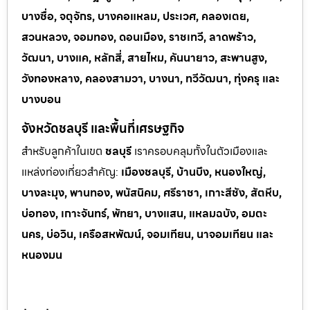
บางซื่อ, จตุจักร, บางคอแหลม, ประเวศ, คลองเตย,
สวนหลวง, จอมทอง, ดอนเมือง, ราชเทวี, ลาดพร้าว,
วัฒนา, บางแค, หลักสี่, สายไหม, คันนายาว, สะพานสูง,
วังทองหลาง, คลองสามวา, บางนา, ทวีวัฒนา, ทุ่งครุ และ
บางบอน
จังหวัดชลบุรี และพื้นที่เศรษฐกิจ
สำหรับลูกค้าในเขต
ชลบุรี
เราครอบคลุมทั้งในตัวเมืองและ
แหล่งท่
องเที่ยวสำคัญ:
เมืองชลบุรี, บ้านบึง, หนองใหญ่,
บางละมุง, พานทอง, พนัสนิคม, ศรีราชา, เกาะสีชัง, สัตหีบ,
บ่อทอง, เกาะจันทร์, พัทยา, บางแสน, แหลมฉบัง, อมตะ
นคร, บ่อวิน, เครือสหพัฒน์, จอมเทียน, นาจอมเทียน และ
หนองมน