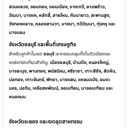
สวนหลวง, จอมทอง, ดอนเมือง, ราชเทวี, ลาดพร้าว,
วัฒนา, บางแค, หลักสี่, สายไหม, คันนายาว, สะพานสูง,
วังทองหลาง, คลองสามวา, บางนา, ทวีวัฒนา, ทุ่งครุ และ
บางบอน
จังหวัดชลบุรี และพื้นที่เศรษฐกิจ
สำหรับลูกค้าในเขต
ชลบุรี
เราครอบคลุมทั้งในตัวเมืองและ
แหล่งท่
องเที่ยวสำคัญ:
เมืองชลบุรี, บ้านบึง, หนองใหญ่,
บางละมุง, พานทอง, พนัสนิคม, ศรีราชา, เกาะสีชัง, สัตหีบ,
บ่อทอง, เกาะจันทร์, พัทยา, บางแสน, แหลมฉบัง, อมตะ
นคร, บ่อวิน, เครือสหพัฒน์, จอมเทียน, นาจอมเทียน และ
หนองมน
จังหวัดระยอง และเขตอุตสาหกรรม