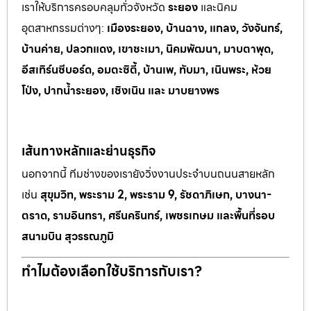
เราให้บริการครอบคลุมทั่วจังหวัด
ระยอง
และนิคม
อุตสาหกรรมต
่างๆ:
เมืองระยอง, บ้านฉาง, แกลง, วังจันทร์,
บ้านค่าย, ปลวกแดง, เขาช
ะเมา, นิคมพัฒนา, มาบตาพุด,
อีสเทิร์นซีบอร์ด, อมตะซิตี้, บ้านเพ, ทั
บมา, เนินพระ, ห
้วย
โป่ง, ปากน้ำระยอง, เชิงเนิน และ มาบยางพร
เส้นทางหลักและย่านธุรกิจ
นอกจากนี้ ทีมช่างของเรายังวิ่งงานประจำบนถนนสายหลัก
เช่น
สุขุมวิท, พระราม 2, พระราม 9, รัชดาภิเษก, บางนา-
ตราด, รามอินทรา, ศรีนครินทร์, เพชรเกษม และพื้นที่รอบ
สนามบิน สุวรรณภูมิ
ทำไมต้องเลือกใช้บริการกับเรา?