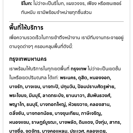
รีโมท:
ไม่ว่าจะเป็นรีโมท, แผงวงจร, เฟือง หรือเซนเซอร์
กันหนีบ เรามีพร้อมจำหน่ายทุกชิ้นส่วน
พื้นที่ให้บริการ
เพื่อความรวดเร็วในการเข้าถึงหน้างาน เรามีทีมงานกระจายอยู่
ตามจุดต่างๆ ครอบคลุมพื้นที่ดังนี้:
กรุงเทพมหานคร
เราพร้อมให้บริการในทุกเขตพื้นที่
กรุงเทพ
ไม่ว่าจะเป็นเขตชั้น
ในหรือเขตปริมณฑล ได้แก่:
พระนคร, ดุสิต, หนองจอก,
บางรัก, บางเขน, บางกะปิ, ปทุมวัน, ป้อมปราบศัตรูพ่าย,
พระโขนง, มีนบุรี, ลาดกระบัง, ยานนาวา, สัมพันธวงศ์,
พญาไท, ธนบุรี, บางกอกใหญ่, ห้วยขวาง, คลองสาน,
ตลิ่งชัน, บางกอกน้อย, บางขุนเทียน, ภาษีเจริญ,
หนองแขม, ราษฎร์บูรณะ, บางพลัด, ดินแดง, บึงกุ่ม, สาทร,
บางซื่อ, จตุจักร, บางคอแหลม, ประเวศ, คลองเตย,