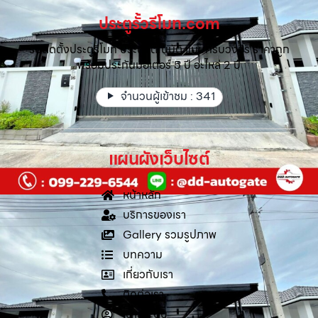
ประตูรั้วรีโมท.com
รับติดตั้งประตูรีโมท ประตูอัตโนมัติ แบบครบวงจร ราคาถูก
พร้อมประกันมอเตอร์ 5 ปี อะไหล่ 2 ปี
จำนวนผู้เข้าชม :
341
แผนผังเว็บไซต์
หน้าหลัก
บริการของเรา
Gallery รวมรูปภาพ
บทความ
เกี่ยวกับเรา
ติดต่อเรา
เข้าสู่ระบบ