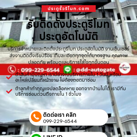
ประตูรั้วรีโมท.com
รับติดตั้งประตูรีโมท
ประตูอัตโนมัติ
บริการจำหน่ายและติดตั้งประตูรีโมท ประตูอัตโนมัติ งานเซ็นเซอร์
ส่งงานติดตั้งเรียบร้อย เก็บละเอียดทุกจุดได้มาตรฐาน คุณภาพ
ปลอดภัย พร้อมดูแลบริการใส่ใจทุกขั้นตอน
ถ้าสินค้ามีปัญหา เรามีช่างไปบริการภายใน 1 วันมี พร้อม
อะไหล่เปลี่ยนที่หน้างาน ไม่ต้องถอดมาซ่อม
ถ้าลูกค้าทำกุญแจปลดล็อคหาย ออกจากบ้านไม่ได้ เรามีทีม
บริการซ่อมด่วนถึงภายใน 1 ชั่วโมง
ติดต่อเรา คลิก
099-229-6544