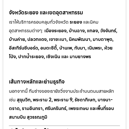
จังหวัดระยอง และเขตอุตสาหกรรม
เราให้บริการครอบคลุมทั่วจังหวัด
ระยอง
และนิคม
อุตสาหกรรมต
่างๆ:
เมืองระยอง, บ้านฉาง, แกลง, วังจันทร์,
บ้านค่าย, ปลวกแดง, เขาช
ะเมา, นิคมพัฒนา, มาบตาพุด,
อีสเทิร์นซีบอร์ด, อมตะซิตี้, บ้านเพ, ทั
บมา, เนินพระ, ห
้วย
โป่ง, ปากน้ำระยอง, เชิงเนิน และ มาบยางพร
เส้นทางหลักและย่านธุรกิจ
นอกจากนี้ ทีมช่างของเรายังวิ่งงานประจำบนถนนสายหลัก
เช่น
สุขุมวิท, พระราม 2, พระราม 9, รัชดาภิเษก, บางนา-
ตราด, รามอินทรา, ศรีนครินทร์, เพชรเกษม และพื้นที่รอบ
สนามบิน สุวรรณภูมิ