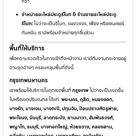
กว่า
จำหน่ายอะไหล่ประตูรีโมท & ร้านขายอะไหล่ประตู
รีโมท:
ไม่ว่าจะเป็นรีโมท, แผงวงจร, เฟือง หรือเซนเซอร์
กันหนีบ เรามีพร้อมจำหน่ายทุกชิ้นส่วน
พื้นที่ให้บริการ
เพื่อความรวดเร็วในการเข้าถึงหน้างาน เรามีทีมงานกระจายอยู่
ตามจุดต่างๆ ครอบคลุมพื้นที่ดังนี้:
กรุงเทพมหานคร
เราพร้อมให้บริการในทุกเขตพื้นที่
กรุงเทพ
ไม่ว่าจะเป็นเขตชั้น
ในหรือเขตปริมณฑล ได้แก่:
พระนคร, ดุสิต, หนองจอก,
บางรัก, บางเขน, บางกะปิ, ปทุมวัน, ป้อมปราบศัตรูพ่าย,
พระโขนง, มีนบุรี, ลาดกระบัง, ยานนาวา, สัมพันธวงศ์,
พญาไท, ธนบุรี, บางกอกใหญ่, ห้วยขวาง, คลองสาน,
ตลิ่งชัน, บางกอกน้อย, บางขุนเทียน, ภาษีเจริญ,