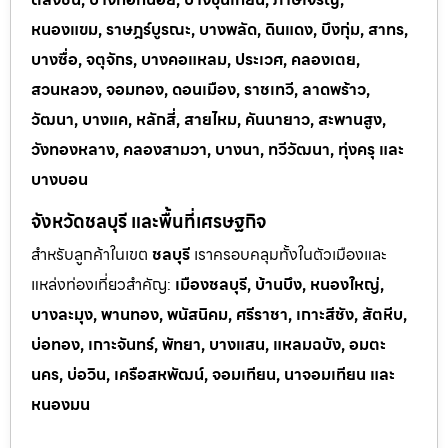
หนองแขม, ราษฎร์บูรณะ, บางพลัด, ดินแดง, บึงกุ่ม, สาทร,
บางซื่อ, จตุจักร, บางคอแหลม, ประเวศ, คลองเตย,
สวนหลวง, จอมทอง, ดอนเมือง, ราชเทวี, ลาดพร้าว,
วัฒนา, บางแค, หลักสี่, สายไหม, คันนายาว, สะพานสูง,
วังทองหลาง, คลองสามวา, บางนา, ทวีวัฒนา, ทุ่งครุ และ
บางบอน
จังหวัดชลบุรี และพื้นที่เศรษฐกิจ
สำหรับลูกค้าในเขต
ชลบุรี
เราครอบคลุมทั้งในตัวเมืองและ
แหล่งท่
องเที่ยวสำคัญ:
เมืองชลบุรี, บ้านบึง, หนองใหญ่,
บางละมุง, พานทอง, พนัสนิคม, ศรีราชา, เกาะสีชัง, สัตหีบ,
บ่อทอง, เกาะจันทร์, พัทยา, บางแสน, แหลมฉบัง, อมตะ
นคร, บ่อวิน, เครือสหพัฒน์, จอมเทียน, นาจอมเทียน และ
หนองมน