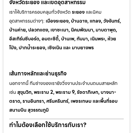
จังหวัดระยอง และเขตอุตสาหกรรม
เราให้บริการครอบคลุมทั่วจังหวัด
ระยอง
และนิคม
อุตสาหกรรมต
่างๆ:
เมืองระยอง, บ้านฉาง, แกลง, วังจันทร์,
บ้านค่าย, ปลวกแดง, เขาช
ะเมา, นิคมพัฒนา, มาบตาพุด,
อีสเทิร์นซีบอร์ด, อมตะซิตี้, บ้านเพ, ทั
บมา, เนินพระ, ห
้วย
โป่ง, ปากน้ำระยอง, เชิงเนิน และ มาบยางพร
เส้นทางหลักและย่านธุรกิจ
นอกจากนี้ ทีมช่างของเรายังวิ่งงานประจำบนถนนสายหลัก
เช่น
สุขุมวิท, พระราม 2, พระราม 9, รัชดาภิเษก, บางนา-
ตราด, รามอินทรา, ศรีนครินทร์, เพชรเกษม และพื้นที่รอบ
สนามบิน สุวรรณภูมิ
ทำไมต้องเลือกใช้บริการกับเรา?