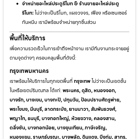
จำหน่ายอะไหล่ประตูรีโมท & ร้านขายอะไหล่ประตู
รีโมท:
ไม่ว่าจะเป็นรีโมท, แผงวงจร, เฟือง หรือเซนเซอร์
กันหนีบ เรามีพร้อมจำหน่ายทุกชิ้นส่วน
พื้นที่ให้บริการ
เพื่อความรวดเร็วในการเข้าถึงหน้างาน เรามีทีมงานกระจายอยู่
ตามจุดต่างๆ ครอบคลุมพื้นที่ดังนี้:
กรุงเทพมหานคร
เราพร้อมให้บริการในทุกเขตพื้นที่
กรุงเทพ
ไม่ว่าจะเป็นเขตชั้น
ในหรือเขตปริมณฑล ได้แก่:
พระนคร, ดุสิต, หนองจอก,
บางรัก, บางเขน, บางกะปิ, ปทุมวัน, ป้อมปราบศัตรูพ่าย,
พระโขนง, มีนบุรี, ลาดกระบัง, ยานนาวา, สัมพันธวงศ์,
พญาไท, ธนบุรี, บางกอกใหญ่, ห้วยขวาง, คลองสาน,
ตลิ่งชัน, บางกอกน้อย, บางขุนเทียน, ภาษีเจริญ,
หนองแขม, ราษฎร์บูรณะ, บางพลัด, ดินแดง, บึงกุ่ม, สาทร,