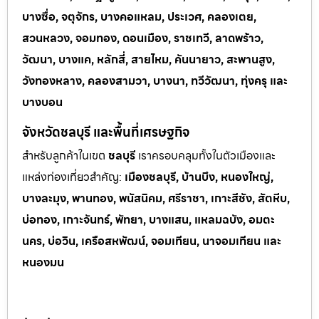
บางซื่อ, จตุจักร, บางคอแหลม, ประเวศ, คลองเตย,
สวนหลวง, จอมทอง, ดอนเมือง, ราชเทวี, ลาดพร้าว,
วัฒนา, บางแค, หลักสี่, สายไหม, คันนายาว, สะพานสูง,
วังทองหลาง, คลองสามวา, บางนา, ทวีวัฒนา, ทุ่งครุ และ
บางบอน
จังหวัดชลบุรี และพื้นที่เศรษฐกิจ
สำหรับลูกค้าในเขต
ชลบุรี
เราครอบคลุมทั้งในตัวเมืองและ
แหล่งท่
องเที่ยวสำคัญ:
เมืองชลบุรี, บ้านบึง, หนองใหญ่,
บางละมุง, พานทอง, พนัสนิคม, ศรีราชา, เกาะสีชัง, สัตหีบ,
บ่อทอง, เกาะจันทร์, พัทยา, บางแสน, แหลมฉบัง, อมตะ
นคร, บ่อวิน, เครือสหพัฒน์, จอมเทียน, นาจอมเทียน และ
หนองมน