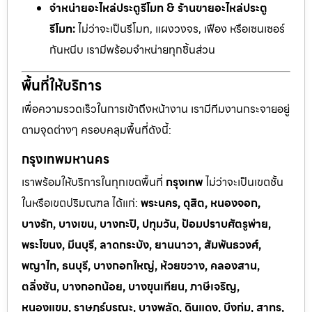
จำหน่ายอะไหล่ประตูรีโมท & ร้านขายอะไหล่ประตู
รีโมท:
ไม่ว่าจะเป็นรีโมท, แผงวงจร, เฟือง หรือเซนเซอร์
กันหนีบ เรามีพร้อมจำหน่ายทุกชิ้นส่วน
พื้นที่ให้บริการ
เพื่อความรวดเร็วในการเข้าถึงหน้างาน เรามีทีมงานกระจายอยู่
ตามจุดต่างๆ ครอบคลุมพื้นที่ดังนี้:
กรุงเทพมหานคร
เราพร้อมให้บริการในทุกเขตพื้นที่
กรุงเทพ
ไม่ว่าจะเป็นเขตชั้น
ในหรือเขตปริมณฑล ได้แก่:
พระนคร, ดุสิต, หนองจอก,
บางรัก, บางเขน, บางกะปิ, ปทุมวัน, ป้อมปราบศัตรูพ่าย,
พระโขนง, มีนบุรี, ลาดกระบัง, ยานนาวา, สัมพันธวงศ์,
พญาไท, ธนบุรี, บางกอกใหญ่, ห้วยขวาง, คลองสาน,
ตลิ่งชัน, บางกอกน้อย, บางขุนเทียน, ภาษีเจริญ,
หนองแขม, ราษฎร์บูรณะ, บางพลัด, ดินแดง, บึงกุ่ม, สาทร,