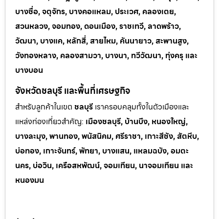
บางซื่อ, จตุจักร, บางคอแหลม, ประเวศ, คลองเตย,
สวนหลวง, จอมทอง, ดอนเมือง, ราชเทวี, ลาดพร้าว,
วัฒนา, บางแค, หลักสี่, สายไหม, คันนายาว, สะพานสูง,
วังทองหลาง, คลองสามวา, บางนา, ทวีวัฒนา, ทุ่งครุ และ
บางบอน
จังหวัดชลบุรี และพื้นที่เศรษฐกิจ
สำหรับลูกค้าในเขต
ชลบุรี
เราครอบคลุมทั้งในตัวเมืองและ
แหล่งท่
องเที่ยวสำคัญ:
เมืองชลบุรี, บ้านบึง, หนองใหญ่,
บางละมุง, พานทอง, พนัสนิคม, ศรีราชา, เกาะสีชัง, สัตหีบ,
บ่อทอง, เกาะจันทร์, พัทยา, บางแสน, แหลมฉบัง, อมตะ
นคร, บ่อวิน, เครือสหพัฒน์, จอมเทียน, นาจอมเทียน และ
หนองมน