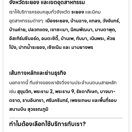
จังหวัดระยอง และเขตอุตสาหกรรม
เราให้บริการครอบคลุมทั่วจังหวัด
ระยอง
และนิคม
อุตสาหกรรมต
่างๆ:
เมืองระยอง, บ้านฉาง, แกลง, วังจันทร์,
บ้านค่าย, ปลวกแดง, เขาช
ะเมา, นิคมพัฒนา, มาบตาพุด,
อีสเทิร์นซีบอร์ด, อมตะซิตี้, บ้านเพ, ทั
บมา, เนินพระ, ห
้วย
โป่ง, ปากน้ำระยอง, เชิงเนิน และ มาบยางพร
เส้นทางหลักและย่านธุรกิจ
นอกจากนี้ ทีมช่างของเรายังวิ่งงานประจำบนถนนสายหลัก
เช่น
สุขุมวิท, พระราม 2, พระราม 9, รัชดาภิเษก, บางนา-
ตราด, รามอินทรา, ศรีนครินทร์, เพชรเกษม และพื้นที่รอบ
สนามบิน สุวรรณภูมิ
ทำไมต้องเลือกใช้บริการกับเรา?