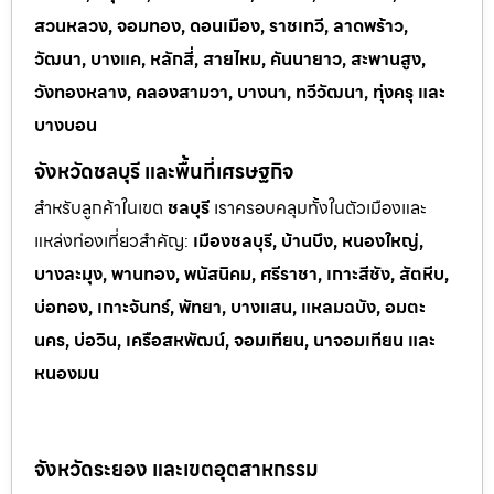
สวนหลวง, จอมทอง, ดอนเมือง, ราชเทวี, ลาดพร้าว,
วัฒนา, บางแค, หลักสี่, สายไหม, คันนายาว, สะพานสูง,
วังทองหลาง, คลองสามวา, บางนา, ทวีวัฒนา, ทุ่งครุ และ
บางบอน
จังหวัดชลบุรี และพื้นที่เศรษฐกิจ
สำหรับลูกค้าในเขต
ชลบุรี
เราครอบคลุมทั้งในตัวเมืองและ
แหล่งท่
องเที่ยวสำคัญ:
เมืองชลบุรี, บ้านบึง, หนองใหญ่,
บางละมุง, พานทอง, พนัสนิคม, ศรีราชา, เกาะสีชัง, สัตหีบ,
บ่อทอง, เกาะจันทร์, พัทยา, บางแสน, แหลมฉบัง, อมตะ
นคร, บ่อวิน, เครือสหพัฒน์, จอมเทียน, นาจอมเทียน และ
หนองมน
จังหวัดระยอง และเขตอุตสาหกรรม