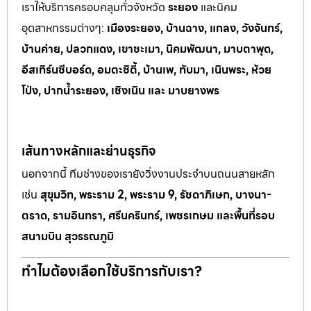
เราให้บริการครอบคลุมทั่วจังหวัด
ระยอง
และนิคม
อุตสาหกรรมต
่างๆ:
เมืองระยอง, บ้านฉาง, แกลง, วังจันทร์,
บ้านค่าย, ปลวกแดง, เขาช
ะเมา, นิคมพัฒนา, มาบตาพุด,
อีสเทิร์นซีบอร์ด, อมตะซิตี้, บ้านเพ, ทั
บมา, เนินพระ, ห
้วย
โป่ง, ปากน้ำระยอง, เชิงเนิน และ มาบยางพร
เส้นทางหลักและย่านธุรกิจ
นอกจากนี้ ทีมช่างของเรายังวิ่งงานประจำบนถนนสายหลัก
เช่น
สุขุมวิท, พระราม 2, พระราม 9, รัชดาภิเษก, บางนา-
ตราด, รามอินทรา, ศรีนครินทร์, เพชรเกษม และพื้นที่รอบ
สนามบิน สุวรรณภูมิ
ทำไมต้องเลือกใช้บริการกับเรา?