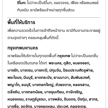
รีโมท:
ไม่ว่าจะเป็นรีโมท, แผงวงจร, เฟือง หรือเซนเซอร์
กันหนีบ เรามีพร้อมจำหน่ายทุกชิ้นส่วน
พื้นที่ให้บริการ
เพื่อความรวดเร็วในการเข้าถึงหน้างาน เรามีทีมงานกระจายอยู่
ตามจุดต่างๆ ครอบคลุมพื้นที่ดังนี้:
กรุงเทพมหานคร
เราพร้อมให้บริการในทุกเขตพื้นที่
กรุงเทพ
ไม่ว่าจะเป็นเขตชั้น
ในหรือเขตปริมณฑล ได้แก่:
พระนคร, ดุสิต, หนองจอก,
บางรัก, บางเขน, บางกะปิ, ปทุมวัน, ป้อมปราบศัตรูพ่าย,
พระโขนง, มีนบุรี, ลาดกระบัง, ยานนาวา, สัมพันธวงศ์,
พญาไท, ธนบุรี, บางกอกใหญ่, ห้วยขวาง, คลองสาน,
ตลิ่งชัน, บางกอกน้อย, บางขุนเทียน, ภาษีเจริญ,
หนองแขม, ราษฎร์บูรณะ, บางพลัด, ดินแดง, บึงกุ่ม, สาทร,
บางซื่อ, จตุจักร, บางคอแหลม, ประเวศ, คลองเตย,