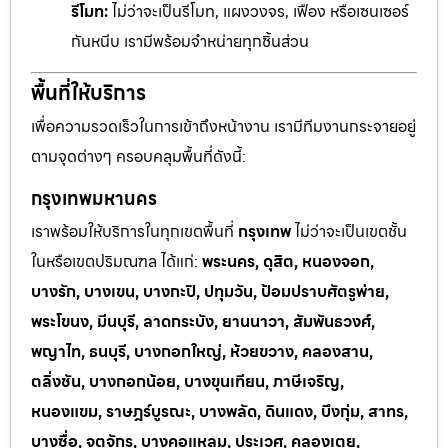
รีโมท:
ไม่ว่าจะเป็นรีโมท, แผงวงจร, เฟือง หรือเซนเซอร์
กันหนีบ เรามีพร้อมจำหน่ายทุกชิ้นส่วน
พื้นที่ให้บริการ
เพื่อความรวดเร็วในการเข้าถึงหน้างาน เรามีทีมงานกระจายอยู่
ตามจุดต่างๆ ครอบคลุมพื้นที่ดังนี้:
กรุงเทพมหานคร
เราพร้อมให้บริการในทุกเขตพื้นที่
กรุงเทพ
ไม่ว่าจะเป็นเขตชั้น
ในหรือเขตปริมณฑล ได้แก่:
พระนคร, ดุสิต, หนองจอก,
บางรัก, บางเขน, บางกะปิ, ปทุมวัน, ป้อมปราบศัตรูพ่าย,
พระโขนง, มีนบุรี, ลาดกระบัง, ยานนาวา, สัมพันธวงศ์,
พญาไท, ธนบุรี, บางกอกใหญ่, ห้วยขวาง, คลองสาน,
ตลิ่งชัน, บางกอกน้อย, บางขุนเทียน, ภาษีเจริญ,
หนองแขม, ราษฎร์บูรณะ, บางพลัด, ดินแดง, บึงกุ่ม, สาทร,
บางซื่อ, จตุจักร, บางคอแหลม, ประเวศ, คลองเตย,