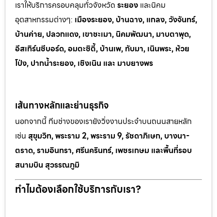
เราให้บริการครอบคลุมทั่วจังหวัด
ระยอง
และนิคม
อุตสาหกรรมต
่างๆ:
เมืองระยอง, บ้านฉาง, แกลง, วังจันทร์,
บ้านค่าย, ปลวกแดง, เขาช
ะเมา, นิคมพัฒนา, มาบตาพุด,
อีสเทิร์นซีบอร์ด, อมตะซิตี้, บ้านเพ, ทั
บมา, เนินพระ, ห
้วย
โป่ง, ปากน้ำระยอง, เชิงเนิน และ มาบยางพร
เส้นทางหลักและย่านธุรกิจ
นอกจากนี้ ทีมช่างของเรายังวิ่งงานประจำบนถนนสายหลัก
เช่น
สุขุมวิท, พระราม 2, พระราม 9, รัชดาภิเษก, บางนา-
ตราด, รามอินทรา, ศรีนครินทร์, เพชรเกษม และพื้นที่รอบ
สนามบิน สุวรรณภูมิ
ทำไมต้องเลือกใช้บริการกับเรา?