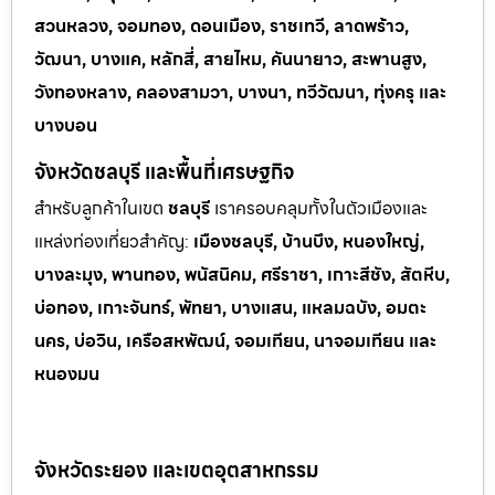
สวนหลวง, จอมทอง, ดอนเมือง, ราชเทวี, ลาดพร้าว,
วัฒนา, บางแค, หลักสี่, สายไหม, คันนายาว, สะพานสูง,
วังทองหลาง, คลองสามวา, บางนา, ทวีวัฒนา, ทุ่งครุ และ
บางบอน
จังหวัดชลบุรี และพื้นที่เศรษฐกิจ
สำหรับลูกค้าในเขต
ชลบุรี
เราครอบคลุมทั้งในตัวเมืองและ
แหล่งท่
องเที่ยวสำคัญ:
เมืองชลบุรี, บ้านบึง, หนองใหญ่,
บางละมุง, พานทอง, พนัสนิคม, ศรีราชา, เกาะสีชัง, สัตหีบ,
บ่อทอง, เกาะจันทร์, พัทยา, บางแสน, แหลมฉบัง, อมตะ
นคร, บ่อวิน, เครือสหพัฒน์, จอมเทียน, นาจอมเทียน และ
หนองมน
จังหวัดระยอง และเขตอุตสาหกรรม