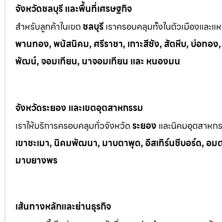
จังหวัดชลบุรี และพื้นที่เศรษฐกิจ
สำหรับลูกค้าในเขต
ชลบุรี
เราครอบคลุมทั้งในตัวเมืองและแหล
พานทอง, พนัสนิคม, ศรีราชา, เกาะสีชัง, สัตหีบ, บ่อทอง
พัฒน์, จอมเทียน, นาจอมเทียน และ หนองมน
จังหวัดระยอง และเขตอุตสาหกรรม
เราให้บริการครอบคลุมทั่วจังหวัด
ระยอง
และนิคมอุตสาหก
เขาช
ะเมา, นิคมพัฒนา, มาบตาพุด, อีสเทิร์นซีบอร์ด, อมตะซ
มาบยางพร
เส้นทางหลักและย่านธุรกิจ