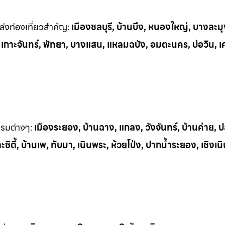
่งท่
องเที่ยวสำคัญ:
เมืองชลบุรี, บ้านบึง, หนองใหญ่, บางละมุ
, เกาะจันทร์, พัทยา, บางแสน, แหลมฉบัง, อมตะนคร, บ่อวิน, เ
รรมต
่างๆ:
เมืองระยอง, บ้านฉาง, แกลง, วังจันทร์, บ้านค่าย,
ิตี้, บ้านเพ, ทั
บมา, เนินพระ, ห
้วยโป่ง, ปากน้ำระยอง, เชิงเน