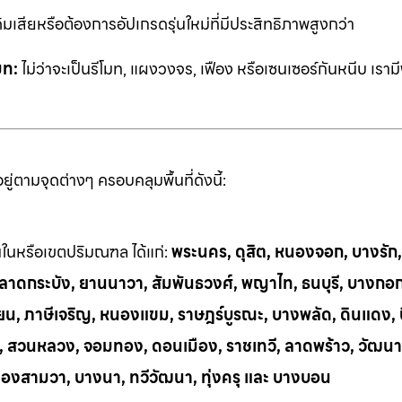
ิมเสียหรือต้องการอัปเกรดรุ่นใหม่ที่มีประสิทธิภาพสูงกว่า
มท:
ไม่ว่าจะเป็นรีโมท, แผงวงจร, เฟือง หรือเซนเซอร์กันหนีบ เราม
่ตามจุดต่างๆ ครอบคลุมพื้นที่ดังนี้:
้นในหรือเขตปริมณฑล ได้แก่:
พระนคร, ดุสิต, หนองจอก, บางรัก
ี, ลาดกระบัง, ยานนาวา, สัมพันธวงศ์, พญาไท, ธนบุรี, บางกอ
น, ภาษีเจริญ, หนองแขม, ราษฎร์บูรณะ, บางพลัด, ดินแดง, บึ
ย, สวนหลวง, จอมทอง, ดอนเมือง, ราชเทวี, ลาดพร้าว, วัฒนา
ลองสามวา, บางนา, ทวีวัฒนา, ทุ่งครุ และ บางบอน