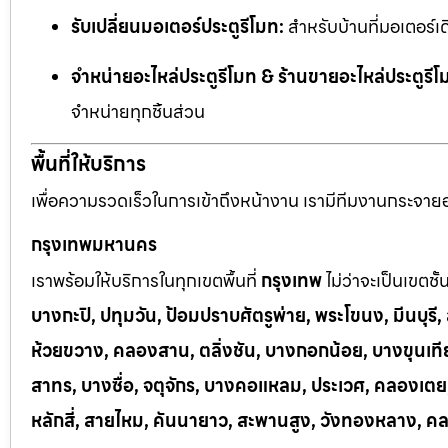
รับเปลี่ยนมอเตอร์ประตูรีโมท:
สำหรับบ้านที่มอเตอร์เด
จำหน่ายอะไหล่ประตูรีโมท & ร้านขายอะไหล่ประตูรีโ
จำหน่ายทุกชิ้นส่วน
พื้นที่ให้บริการ
เพื่อความรวดเร็วในการเข้าถึงหน้างาน เรามีทีมงานกระจายอยู
กรุงเทพมหานคร
เราพร้อมให้บริการในทุกเขตพื้นที่
กรุงเทพ
ไม่ว่าจะเป็นเขตชั
บางกะปิ, ปทุมวัน, ป้อมปราบศัตรูพ่าย, พระโขนง, มีนบุร
ห้วยขวาง, คลองสาน, ตลิ่งชัน, บางกอกน้อย, บางขุนเทีย
สาทร, บางซื่อ, จตุจักร, บางคอแหลม, ประเวศ, คลองเต
หลักสี่, สายไหม, คันนายาว, สะพานสูง, วังทองหลาง, ค