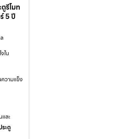
ตูรีโมท
์ 5 ปี
กล
ใจใน
น้นความแข็ง
านและ
ประตู