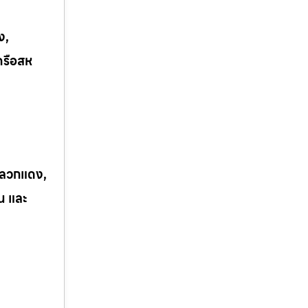
ง,
ครือสห
 ปลวกแดง,
ิน และ