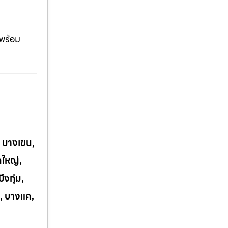
ีพร้อม
, บางเขน,
กใหญ่,
งกุ่ม,
, บางแค,