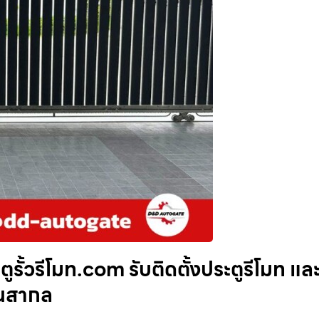
ูรั้วรีโมท.com รับติดตั้งประตูรีโมท แล
านสากล