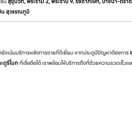
เช่น
สุขุมวิท, พระราม 2, พระราม 9, รัชดาภิเษก, บางนา-ตราด
ิน สุวรรณภูมิ
เรายังเน้นบริการหลังการขายที่ดีเยี่ยม หากประตูมีปัญหาต้องการ
ะตูรีโมท
ที่เชื่อถือได้ เราพร้อมให้บริการถึงที่ด้วยความรวดเร็วแล