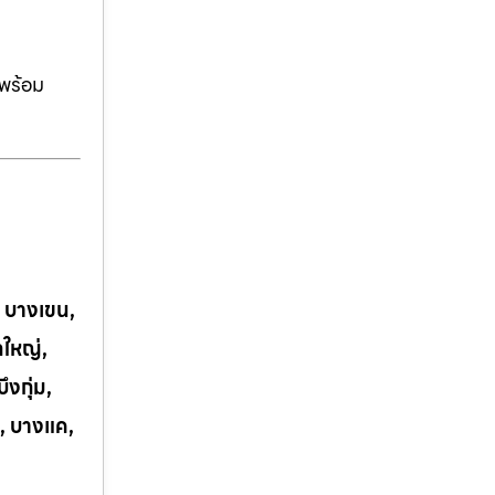
ีพร้อม
, บางเขน,
กใหญ่,
งกุ่ม,
, บางแค,