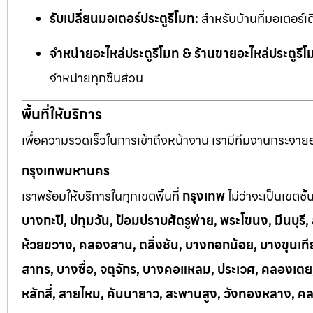
รับเปลี่ยนมอเตอร์ประตูรีโมท:
สำหรับบ้านที่มอเตอร์เด
จำหน่ายอะไหล่ประตูรีโมท & ร้านขายอะไหล่ประตูรีโ
จำหน่ายทุกชิ้นส่วน
พื้นที่ให้บริการ
เพื่อความรวดเร็วในการเข้าถึงหน้างาน เรามีทีมงานกระจายอยู
กรุงเทพมหานคร
เราพร้อมให้บริการในทุกเขตพื้นที่
กรุงเทพ
ไม่ว่าจะเป็นเขตชั
บางกะปิ, ปทุมวัน, ป้อมปราบศัตรูพ่าย, พระโขนง, มีนบุร
ห้วยขวาง, คลองสาน, ตลิ่งชัน, บางกอกน้อย, บางขุนเทีย
สาทร, บางซื่อ, จตุจักร, บางคอแหลม, ประเวศ, คลองเต
หลักสี่, สายไหม, คันนายาว, สะพานสูง, วังทองหลาง, ค