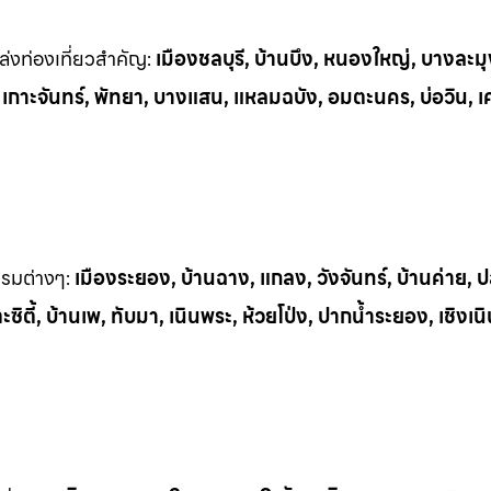
่งท่
องเที่ยวสำคัญ:
เมืองชลบุรี, บ้านบึง, หนองใหญ่, บางละมุ
, เกาะจันทร์, พัทยา, บางแสน, แหลมฉบัง, อมตะนคร, บ่อวิน, เ
รรมต
่างๆ:
เมืองระยอง, บ้านฉาง, แกลง, วังจันทร์, บ้านค่าย,
ิตี้, บ้านเพ, ทั
บมา, เนินพระ, ห
้วยโป่ง, ปากน้ำระยอง, เชิงเน