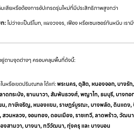
ิมเสียหรือต้องการอัปเกรดรุ่นใหม่ที่มีประสิทธิภาพสูงกว่า
มท:
ไม่ว่าจะเป็นรีโมท, แผงวงจร, เฟือง หรือเซนเซอร์กันหนีบ เราม
่ตามจุดต่างๆ ครอบคลุมพื้นที่ดังนี้:
้นในหรือเขตปริมณฑล ได้แก่:
พระนคร, ดุสิต, หนองจอก, บางรัก
ี, ลาดกระบัง, ยานนาวา, สัมพันธวงศ์, พญาไท, ธนบุรี, บางกอ
น, ภาษีเจริญ, หนองแขม, ราษฎร์บูรณะ, บางพลัด, ดินแดง, บึ
ย, สวนหลวง, จอมทอง, ดอนเมือง, ราชเทวี, ลาดพร้าว, วัฒนา
ลองสามวา, บางนา, ทวีวัฒนา, ทุ่งครุ และ บางบอน