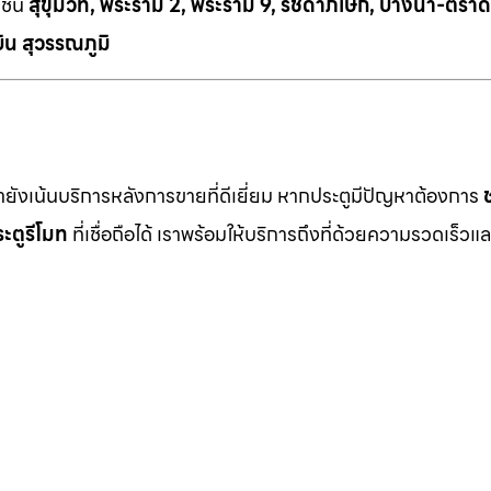
เช่น
สุขุมวิท, พระราม 2, พระราม 9, รัชดาภิเษก, บางนา-ตราด
ิน สุวรรณภูมิ
เรายังเน้นบริการหลังการขายที่ดีเยี่ยม หากประตูมีปัญหาต้องการ
ะตูรีโมท
ที่เชื่อถือได้ เราพร้อมให้บริการถึงที่ด้วยความรวดเร็วแล