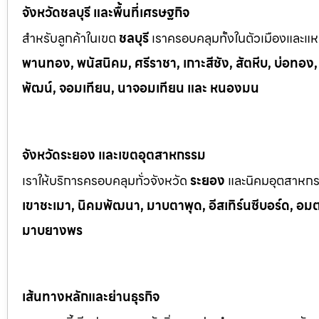
จังหวัดชลบุรี และพื้นที่เศรษฐกิจ
สำหรับลูกค้าในเขต
ชลบุรี
เราครอบคลุมทั้งในตัวเมืองและแหล
พานทอง, พนัสนิคม, ศรีราชา, เกาะสีชัง, สัตหีบ, บ่อทอง
พัฒน์, จอมเทียน, นาจอมเทียน และ หนองมน
จังหวัดระยอง และเขตอุตสาหกรรม
เราให้บริการครอบคลุมทั่วจังหวัด
ระยอง
และนิคมอุตสาหก
เขาช
ะเมา, นิคมพัฒนา, มาบตาพุด, อีสเทิร์นซีบอร์ด, อมตะซ
มาบยางพร
เส้นทางหลักและย่านธุรกิจ