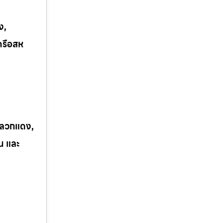
ง,
ครือสห
 ปลวกแดง,
ิน และ