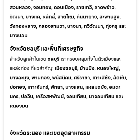
สวนหลวง, จอมทอง, ดอนเมือง, ราชเทวี, ลาดพร้าว,
วัฒนา, บางแค, หลักสี่, สายไหม, คันนายาว, สะพานสูง,
วังทองหลาง, คลองสามวา, บางนา, ทวีวัฒนา, ทุ่งครุ และ
บางบอน
จังหวัดชลบุรี และพื้นที่เศรษฐกิจ
สำหรับลูกค้าในเขต
ชลบุรี
เราครอบคลุมทั้งในตัวเมืองและ
แหล่งท่
องเที่ยวสำคัญ:
เมืองชลบุรี, บ้านบึง, หนองใหญ่,
บางละมุง, พานทอง, พนัสนิคม, ศรีราชา, เกาะสีชัง, สัตหีบ,
บ่อทอง, เกาะจันทร์, พัทยา, บางแสน, แหลมฉบัง, อมตะ
นคร, บ่อวิน, เครือสหพัฒน์, จอมเทียน, นาจอมเทียน และ
หนองมน
จังหวัดระยอง และเขตอุตสาหกรรม