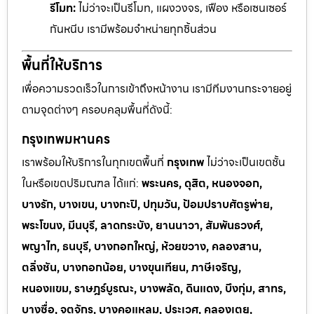
รีโมท:
ไม่ว่าจะเป็นรีโมท, แผงวงจร, เฟือง หรือเซนเซอร์
กันหนีบ เรามีพร้อมจำหน่ายทุกชิ้นส่วน
พื้นที่ให้บริการ
เพื่อความรวดเร็วในการเข้าถึงหน้างาน เรามีทีมงานกระจายอยู่
ตามจุดต่างๆ ครอบคลุมพื้นที่ดังนี้:
กรุงเทพมหานคร
เราพร้อมให้บริการในทุกเขตพื้นที่
กรุงเทพ
ไม่ว่าจะเป็นเขตชั้น
ในหรือเขตปริมณฑล ได้แก่:
พระนคร, ดุสิต, หนองจอก,
บางรัก, บางเขน, บางกะปิ, ปทุมวัน, ป้อมปราบศัตรูพ่าย,
พระโขนง, มีนบุรี, ลาดกระบัง, ยานนาวา, สัมพันธวงศ์,
พญาไท, ธนบุรี, บางกอกใหญ่, ห้วยขวาง, คลองสาน,
ตลิ่งชัน, บางกอกน้อย, บางขุนเทียน, ภาษีเจริญ,
หนองแขม, ราษฎร์บูรณะ, บางพลัด, ดินแดง, บึงกุ่ม, สาทร,
บางซื่อ, จตุจักร, บางคอแหลม, ประเวศ, คลองเตย,