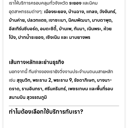
เราให้บริการครอบคลุมทั่วจังหวัด
ระยอง
และนิคม
อุตสาหกรรมต
่างๆ:
เมืองระยอง, บ้านฉาง, แกลง, วังจันทร์,
บ้านค่าย, ปลวกแดง, เขาช
ะเมา, นิคมพัฒนา, มาบตาพุด,
อีสเทิร์นซีบอร์ด, อมตะซิตี้, บ้านเพ, ทั
บมา, เนินพระ, ห
้วย
โป่ง, ปากน้ำระยอง, เชิงเนิน และ มาบยางพร
เส้นทางหลักและย่านธุรกิจ
นอกจากนี้ ทีมช่างของเรายังวิ่งงานประจำบนถนนสายหลัก
เช่น
สุขุมวิท, พระราม 2, พระราม 9, รัชดาภิเษก, บางนา-
ตราด, รามอินทรา, ศรีนครินทร์, เพชรเกษม และพื้นที่รอบ
สนามบิน สุวรรณภูมิ
ทำไมต้องเลือกใช้บริการกับเรา?