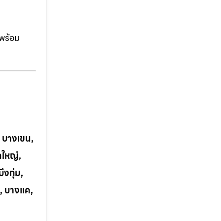
ีพร้อม
, บางเขน,
กใหญ่,
งกุ่ม,
, บางแค,