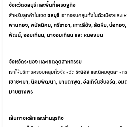
จังหวัดชลบุรี และพื้นที่เศรษฐกิจ
สำหรับลูกค้าในเขต
ชลบุรี
เราครอบคลุมทั้งในตัวเมืองและแหล
พานทอง, พนัสนิคม, ศรีราชา, เกาะสีชัง, สัตหีบ, บ่อทอง
พัฒน์, จอมเทียน, นาจอมเทียน และ หนองมน
จังหวัดระยอง และเขตอุตสาหกรรม
เราให้บริการครอบคลุมทั่วจังหวัด
ระยอง
และนิคมอุตสาหก
เขาช
ะเมา, นิคมพัฒนา, มาบตาพุด, อีสเทิร์นซีบอร์ด, อมตะซ
มาบยางพร
เส้นทางหลักและย่านธุรกิจ