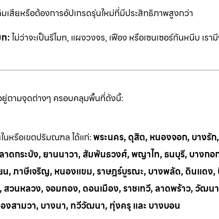
ิมเสียหรือต้องการอัปเกรดรุ่นใหม่ที่มีประสิทธิภาพสูงกว่า
มท:
ไม่ว่าจะเป็นรีโมท, แผงวงจร, เฟือง หรือเซนเซอร์กันหนีบ เราม
่ตามจุดต่างๆ ครอบคลุมพื้นที่ดังนี้:
้นในหรือเขตปริมณฑล ได้แก่:
พระนคร, ดุสิต, หนองจอก, บางรัก
ี, ลาดกระบัง, ยานนาวา, สัมพันธวงศ์, พญาไท, ธนบุรี, บางกอ
น, ภาษีเจริญ, หนองแขม, ราษฎร์บูรณะ, บางพลัด, ดินแดง, บึ
ย, สวนหลวง, จอมทอง, ดอนเมือง, ราชเทวี, ลาดพร้าว, วัฒนา
ลองสามวา, บางนา, ทวีวัฒนา, ทุ่งครุ และ บางบอน