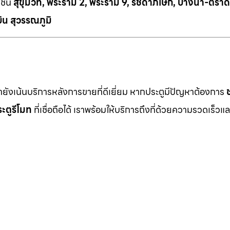
เช่น
สุขุมวิท, พระราม 2, พระราม 9, รัชดาภิเษก, บางนา-ตราด
ิน สุวรรณภูมิ
เรายังเน้นบริการหลังการขายที่ดีเยี่ยม หากประตูมีปัญหาต้องการ
ะตูรีโมท
ที่เชื่อถือได้ เราพร้อมให้บริการถึงที่ด้วยความรวดเร็วแล