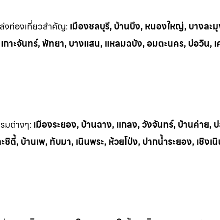
่งท่
องเที่ยวสำคัญ:
เมืองชลบุรี, บ้านบึง, หนองใหญ่, บางละมุ
, เกาะจันทร์, พัทยา, บางแสน, แหลมฉบัง, อมตะนคร, บ่อวิน, เ
รรมต
่างๆ:
เมืองระยอง, บ้านฉาง, แกลง, วังจันทร์, บ้านค่าย,
ิตี้, บ้านเพ, ทั
บมา, เนินพระ, ห
้วยโป่ง, ปากน้ำระยอง, เชิงเน