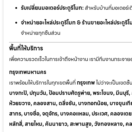
รับเปลี่ยนมอเตอร์ประตูรีโมท:
สำหรับบ้านที่มอเตอร์เด
จำหน่ายอะไหล่ประตูรีโมท & ร้านขายอะไหล่ประตูรีโ
จำหน่ายทุกชิ้นส่วน
พื้นที่ให้บริการ
เพื่อความรวดเร็วในการเข้าถึงหน้างาน เรามีทีมงานกระจายอยู
กรุงเทพมหานคร
เราพร้อมให้บริการในทุกเขตพื้นที่
กรุงเทพ
ไม่ว่าจะเป็นเขตชั
บางกะปิ, ปทุมวัน, ป้อมปราบศัตรูพ่าย, พระโขนง, มีนบุร
ห้วยขวาง, คลองสาน, ตลิ่งชัน, บางกอกน้อย, บางขุนเทีย
สาทร, บางซื่อ, จตุจักร, บางคอแหลม, ประเวศ, คลองเต
หลักสี่, สายไหม, คันนายาว, สะพานสูง, วังทองหลาง, ค