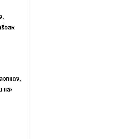
ง,
ครือสห
 ปลวกแดง,
ิน และ