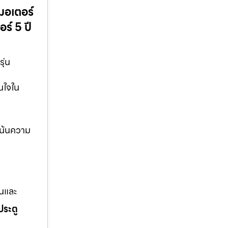
มอเตอร์
ร์ 5 ปี
ุ่น
่นใจใน
่เน้นความ
านและ
ประตู