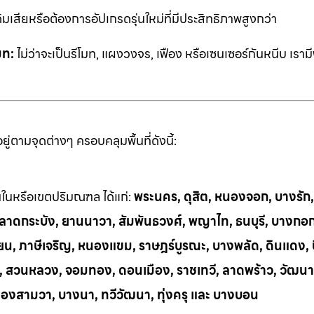
ิมเสียหรือต้องการอัปเกรดรุ่นใหม่ที่มีประสิทธิภาพสูงกว่า
มท:
ไม่ว่าจะเป็นรีโมท, แผงวงจร, เฟือง หรือเซนเซอร์กันหนีบ เราม
่ตามจุดต่างๆ ครอบคลุมพื้นที่ดังนี้:
้นในหรือเขตปริมณฑล ได้แก่:
พระนคร, ดุสิต, หนองจอก, บางรัก
ี, ลาดกระบัง, ยานนาวา, สัมพันธวงศ์, พญาไท, ธนบุรี, บางกอ
น, ภาษีเจริญ, หนองแขม, ราษฎร์บูรณะ, บางพลัด, ดินแดง, บึ
ย, สวนหลวง, จอมทอง, ดอนเมือง, ราชเทวี, ลาดพร้าว, วัฒนา
ลองสามวา, บางนา, ทวีวัฒนา, ทุ่งครุ และ บางบอน