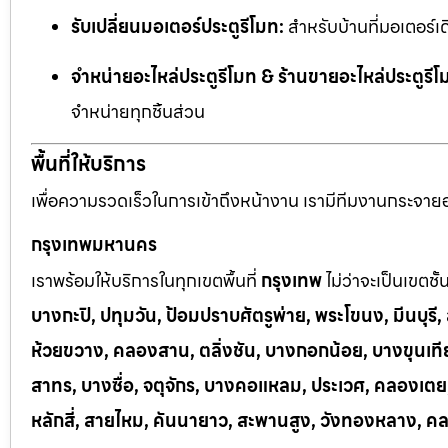
รับเปลี่ยนมอเตอร์ประตูรีโมท:
สำหรับบ้านที่มอเตอร์เด
จำหน่ายอะไหล่ประตูรีโมท & ร้านขายอะไหล่ประตูรีโ
จำหน่ายทุกชิ้นส่วน
พื้นที่ให้บริการ
เพื่อความรวดเร็วในการเข้าถึงหน้างาน เรามีทีมงานกระจายอยู
กรุงเทพมหานคร
เราพร้อมให้บริการในทุกเขตพื้นที่
กรุงเทพ
ไม่ว่าจะเป็นเขตชั
บางกะปิ, ปทุมวัน, ป้อมปราบศัตรูพ่าย, พระโขนง, มีนบุร
ห้วยขวาง, คลองสาน, ตลิ่งชัน, บางกอกน้อย, บางขุนเทีย
สาทร, บางซื่อ, จตุจักร, บางคอแหลม, ประเวศ, คลองเต
หลักสี่, สายไหม, คันนายาว, สะพานสูง, วังทองหลาง, ค