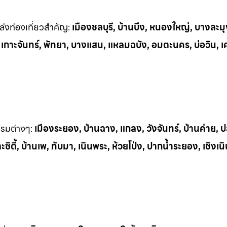
่งท่
องเที่ยวสำคัญ:
เมืองชลบุรี, บ้านบึง, หนองใหญ่, บางละมุ
, เกาะจันทร์, พัทยา, บางแสน, แหลมฉบัง, อมตะนคร, บ่อวิน, เ
รรมต
่างๆ:
เมืองระยอง, บ้านฉาง, แกลง, วังจันทร์, บ้านค่าย,
ิตี้, บ้านเพ, ทั
บมา, เนินพระ, ห
้วยโป่ง, ปากน้ำระยอง, เชิงเน