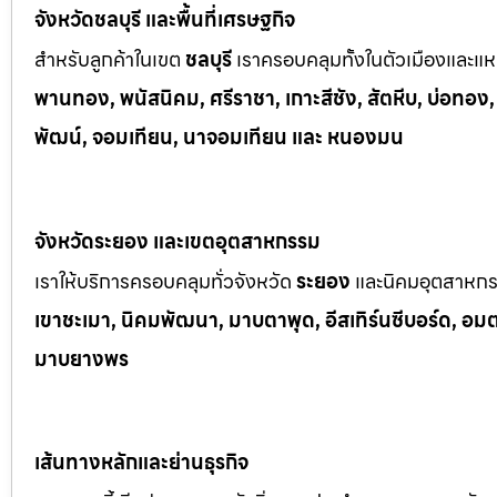
จังหวัดชลบุรี และพื้นที่เศรษฐกิจ
สำหรับลูกค้าในเขต
ชลบุรี
เราครอบคลุมทั้งในตัวเมืองและแหล
พานทอง, พนัสนิคม, ศรีราชา, เกาะสีชัง, สัตหีบ, บ่อทอง
พัฒน์, จอมเทียน, นาจอมเทียน และ หนองมน
จังหวัดระยอง และเขตอุตสาหกรรม
เราให้บริการครอบคลุมทั่วจังหวัด
ระยอง
และนิคมอุตสาหก
เขาช
ะเมา, นิคมพัฒนา, มาบตาพุด, อีสเทิร์นซีบอร์ด, อมตะซ
มาบยางพร
เส้นทางหลักและย่านธุรกิจ