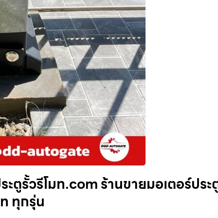
ะตูรั้วรีโมท.com ร้านขายมอเตอร์ประต
ท ทุกรุ่น