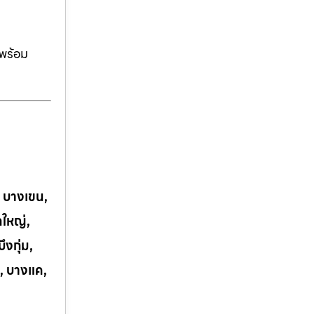
ีพร้อม
, บางเขน,
กใหญ่,
งกุ่ม,
, บางแค,