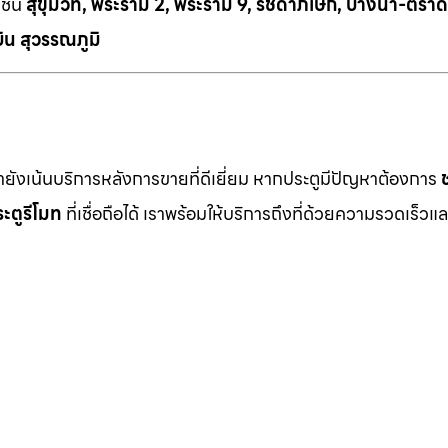
เช่น
สุขุมวิท, พระราม 2, พระราม 9, รัชดาภิเษก, บางนา-ตราด
ิน สุวรรณภูมิ
เรายังเน้นบริการหลังการขายที่ดีเยี่ยม หากประตูมีปัญหาต้องการ
ะตูรีโมท
ที่เชื่อถือได้ เราพร้อมให้บริการถึงที่ด้วยความรวดเร็วแล