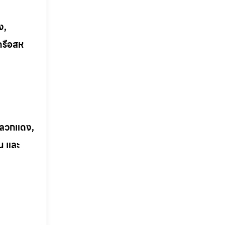
ง,
ครือสห
 ปลวกแดง,
ิน และ