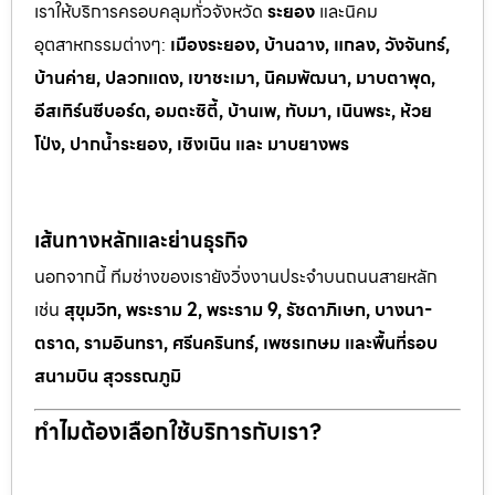
เราให้บริการครอบคลุมทั่วจังหวัด
ระยอง
และนิคม
อุตสาหกรรมต
่างๆ:
เมืองระยอง, บ้านฉาง, แกลง, วังจันทร์,
บ้านค่าย, ปลวกแดง, เขาช
ะเมา, นิคมพัฒนา, มาบตาพุด,
อีสเทิร์นซีบอร์ด, อมตะซิตี้, บ้านเพ, ทั
บมา, เนินพระ, ห
้วย
โป่ง, ปากน้ำระยอง, เชิงเนิน และ มาบยางพร
เส้นทางหลักและย่านธุรกิจ
นอกจากนี้ ทีมช่างของเรายังวิ่งงานประจำบนถนนสายหลัก
เช่น
สุขุมวิท, พระราม 2, พระราม 9, รัชดาภิเษก, บางนา-
ตราด, รามอินทรา, ศรีนครินทร์, เพชรเกษม และพื้นที่รอบ
สนามบิน สุวรรณภูมิ
ทำไมต้องเลือกใช้บริการกับเรา?