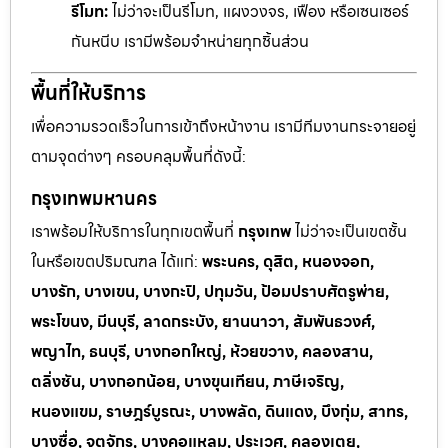
รีโมท:
ไม่ว่าจะเป็นรีโมท, แผงวงจร, เฟือง หรือเซนเซอร์
กันหนีบ เรามีพร้อมจำหน่ายทุกชิ้นส่วน
พื้นที่ให้บริการ
เพื่อความรวดเร็วในการเข้าถึงหน้างาน เรามีทีมงานกระจายอยู่
ตามจุดต่างๆ ครอบคลุมพื้นที่ดังนี้:
กรุงเทพมหานคร
เราพร้อมให้บริการในทุกเขตพื้นที่
กรุงเทพ
ไม่ว่าจะเป็นเขตชั้น
ในหรือเขตปริมณฑล ได้แก่:
พระนคร, ดุสิต, หนองจอก,
บางรัก, บางเขน, บางกะปิ, ปทุมวัน, ป้อมปราบศัตรูพ่าย,
พระโขนง, มีนบุรี, ลาดกระบัง, ยานนาวา, สัมพันธวงศ์,
พญาไท, ธนบุรี, บางกอกใหญ่, ห้วยขวาง, คลองสาน,
ตลิ่งชัน, บางกอกน้อย, บางขุนเทียน, ภาษีเจริญ,
หนองแขม, ราษฎร์บูรณะ, บางพลัด, ดินแดง, บึงกุ่ม, สาทร,
บางซื่อ, จตุจักร, บางคอแหลม, ประเวศ, คลองเตย,