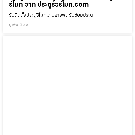
รีโมท จาก ประตูรั้วรีโมท.com
รับติดตั้งประตูรีโมทมาบยางพร รับซ่อมประต
ดูเพิ่มเติม »