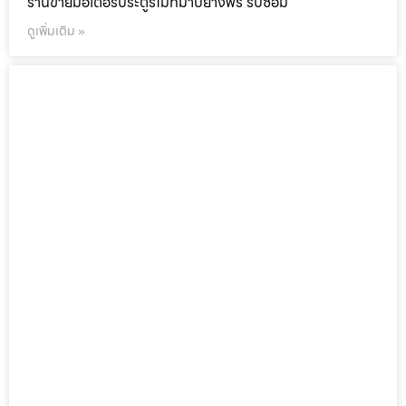
ร้านขายมอเตอร์ประตูรีโมทมาบยางพร รับซ่อม
ดูเพิ่มเติม »