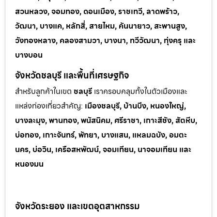
สวนหลวง, จอมทอง, ดอนเมือง, ราชเทวี, ลาดพร้าว,
วัฒนา, บางแค, หลักสี่, สายไหม, คันนายาว, สะพานสูง,
วังทองหลาง, คลองสามวา, บางนา, ทวีวัฒนา, ทุ่งครุ และ
บางบอน
จังหวัดชลบุรี และพื้นที่เศรษฐกิจ
สำหรับลูกค้าในเขต
ชลบุรี
เราครอบคลุมทั้งในตัวเมืองและ
แหล่งท่
องเที่ยวสำคัญ:
เมืองชลบุรี, บ้านบึง, หนองใหญ่,
บางละมุง, พานทอง, พนัสนิคม, ศรีราชา, เกาะสีชัง, สัตหีบ,
บ่อทอง, เกาะจันทร์, พัทยา, บางแสน, แหลมฉบัง, อมตะ
นคร, บ่อวิน, เครือสหพัฒน์, จอมเทียน, นาจอมเทียน และ
หนองมน
จังหวัดระยอง และเขตอุตสาหกรรม