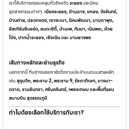
เราให้บริการครอบคลุมทั่วจังหวัด
ระยอง
และนิคม
อุตสาหกรรมต
่างๆ:
เมืองระยอง, บ้านฉาง, แกลง, วังจันทร์,
บ้านค่าย, ปลวกแดง, เขาช
ะเมา, นิคมพัฒนา, มาบตาพุด,
อีสเทิร์นซีบอร์ด, อมตะซิตี้, บ้านเพ, ทั
บมา, เนินพระ, ห
้วย
โป่ง, ปากน้ำระยอง, เชิงเนิน และ มาบยางพร
เส้นทางหลักและย่านธุรกิจ
นอกจากนี้ ทีมช่างของเรายังวิ่งงานประจำบนถนนสายหลัก
เช่น
สุขุมวิท, พระราม 2, พระราม 9, รัชดาภิเษก, บางนา-
ตราด, รามอินทรา, ศรีนครินทร์, เพชรเกษม และพื้นที่รอบ
สนามบิน สุวรรณภูมิ
ทำไมต้องเลือกใช้บริการกับเรา?