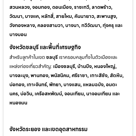
สวนหลวง, จอมทอง, ดอนเมือง, ราชเทวี, ลาดพร้าว,
วัฒนา, บางแค, หลักสี่, สายไหม, คันนายาว, สะพานสูง,
วังทองหลาง, คลองสามวา, บางนา, ทวีวัฒนา, ทุ่งครุ และ
บางบอน
จังหวัดชลบุรี และพื้นที่เศรษฐกิจ
สำหรับลูกค้าในเขต
ชลบุรี
เราครอบคลุมทั้งในตัวเมืองและ
แหล่งท่
องเที่ยวสำคัญ:
เมืองชลบุรี, บ้านบึง, หนองใหญ่,
บางละมุง, พานทอง, พนัสนิคม, ศรีราชา, เกาะสีชัง, สัตหีบ,
บ่อทอง, เกาะจันทร์, พัทยา, บางแสน, แหลมฉบัง, อมตะ
นคร, บ่อวิน, เครือสหพัฒน์, จอมเทียน, นาจอมเทียน และ
หนองมน
จังหวัดระยอง และเขตอุตสาหกรรม