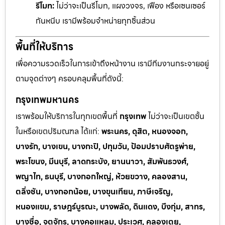
รีโมท:
ไม่ว่าจะเป็นรีโมท, แผงวงจร, เฟือง หรือเซนเซอร์
กันหนีบ เรามีพร้อมจำหน่ายทุกชิ้นส่วน
พื้นที่ให้บริการ
เพื่อความรวดเร็วในการเข้าถึงหน้างาน เรามีทีมงานกระจายอยู่
ตามจุดต่างๆ ครอบคลุมพื้นที่ดังนี้:
กรุงเทพมหานคร
เราพร้อมให้บริการในทุกเขตพื้นที่
กรุงเทพ
ไม่ว่าจะเป็นเขตชั้น
ในหรือเขตปริมณฑล ได้แก่:
พระนคร, ดุสิต, หนองจอก,
บางรัก, บางเขน, บางกะปิ, ปทุมวัน, ป้อมปราบศัตรูพ่าย,
พระโขนง, มีนบุรี, ลาดกระบัง, ยานนาวา, สัมพันธวงศ์,
พญาไท, ธนบุรี, บางกอกใหญ่, ห้วยขวาง, คลองสาน,
ตลิ่งชัน, บางกอกน้อย, บางขุนเทียน, ภาษีเจริญ,
หนองแขม, ราษฎร์บูรณะ, บางพลัด, ดินแดง, บึงกุ่ม, สาทร,
บางซื่อ, จตุจักร, บางคอแหลม, ประเวศ, คลองเตย,