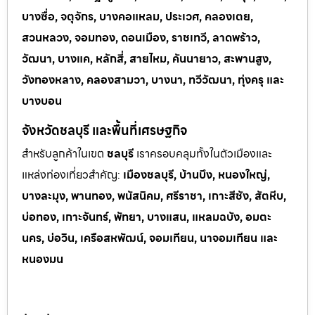
บางซื่อ, จตุจักร, บางคอแหลม, ประเวศ, คลองเตย,
สวนหลวง, จอมทอง, ดอนเมือง, ราชเทวี, ลาดพร้าว,
วัฒนา, บางแค, หลักสี่, สายไหม, คันนายาว, สะพานสูง,
วังทองหลาง, คลองสามวา, บางนา, ทวีวัฒนา, ทุ่งครุ และ
บางบอน
จังหวัดชลบุรี และพื้นที่เศรษฐกิจ
สำหรับลูกค้าในเขต
ชลบุรี
เราครอบคลุมทั้งในตัวเมืองและ
แหล่งท่
องเที่ยวสำคัญ:
เมืองชลบุรี, บ้านบึง, หนองใหญ่,
บางละมุง, พานทอง, พนัสนิคม, ศรีราชา, เกาะสีชัง, สัตหีบ,
บ่อทอง, เกาะจันทร์, พัทยา, บางแสน, แหลมฉบัง, อมตะ
นคร, บ่อวิน, เครือสหพัฒน์, จอมเทียน, นาจอมเทียน และ
หนองมน