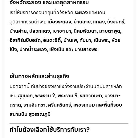
จังหวัดระยอง และเขตอุตสาหกรรม
เราให้บริการครอบคลุมทั่วจังหวัด
ระยอง
และนิคม
อุตสาหกรรมต
่างๆ:
เมืองระยอง, บ้านฉาง, แกลง, วังจันทร์,
บ้านค่าย, ปลวกแดง, เขาช
ะเมา, นิคมพัฒนา, มาบตาพุด,
อีสเทิร์นซีบอร์ด, อมตะซิตี้, บ้านเพ, ทั
บมา, เนินพระ, ห
้วย
โป่ง, ปากน้ำระยอง, เชิงเนิน และ มาบยางพร
เส้นทางหลักและย่านธุรกิจ
นอกจากนี้ ทีมช่างของเรายังวิ่งงานประจำบนถนนสายหลัก
เช่น
สุขุมวิท, พระราม 2, พระราม 9, รัชดาภิเษก, บางนา-
ตราด, รามอินทรา, ศรีนครินทร์, เพชรเกษม และพื้นที่รอบ
สนามบิน สุวรรณภูมิ
ทำไมต้องเลือกใช้บริการกับเรา?