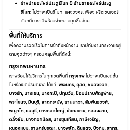
จำหน่ายอะไหล่ประตูรีโมท & ร้านขายอะไหล่ประตู
รีโมท:
ไม่ว่าจะเป็นรีโมท, แผงวงจร, เฟือง หรือเซนเซอร์
กันหนีบ เรามีพร้อมจำหน่ายทุกชิ้นส่วน
พื้นที่ให้บริการ
เพื่อความรวดเร็วในการเข้าถึงหน้างาน เรามีทีมงานกระจายอยู่
ตามจุดต่างๆ ครอบคลุมพื้นที่ดังนี้:
กรุงเทพมหานคร
เราพร้อมให้บริการในทุกเขตพื้นที่
กรุงเทพ
ไม่ว่าจะเป็นเขตชั้น
ในหรือเขตปริมณฑล ได้แก่:
พระนคร, ดุสิต, หนองจอก,
บางรัก, บางเขน, บางกะปิ, ปทุมวัน, ป้อมปราบศัตรูพ่าย,
พระโขนง, มีนบุรี, ลาดกระบัง, ยานนาวา, สัมพันธวงศ์,
พญาไท, ธนบุรี, บางกอกใหญ่, ห้วยขวาง, คลองสาน,
ตลิ่งชัน, บางกอกน้อย, บางขุนเทียน, ภาษีเจริญ,
หนองแขม, ราษฎร์บูรณะ, บางพลัด, ดินแดง, บึงกุ่ม, สาทร,