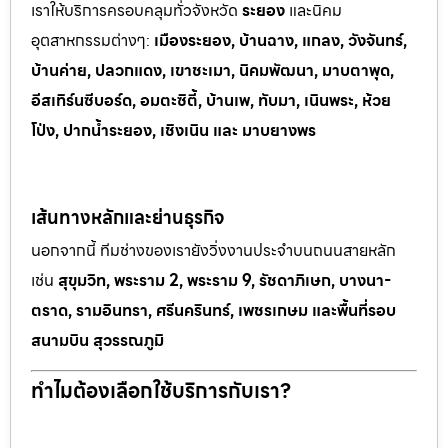
เราให้บริการครอบคลุมทั่วจังหวัด
ระยอง
และนิคม
อุตสาหกรรมต
่างๆ:
เมืองระยอง, บ้านฉาง, แกลง, วังจันทร์,
บ้านค่าย, ปลวกแดง, เขาช
ะเมา, นิคมพัฒนา, มาบตาพุด,
อีสเทิร์นซีบอร์ด, อมตะซิตี้, บ้านเพ, ทั
บมา, เนินพระ, ห
้วย
โป่ง, ปากน้ำระยอง, เชิงเนิน และ มาบยางพร
เส้นทางหลักและย่านธุรกิจ
นอกจากนี้ ทีมช่างของเรายังวิ่งงานประจำบนถนนสายหลัก
เช่น
สุขุมวิท, พระราม 2, พระราม 9, รัชดาภิเษก, บางนา-
ตราด, รามอินทรา, ศรีนครินทร์, เพชรเกษม และพื้นที่รอบ
สนามบิน สุวรรณภูมิ
ทำไมต้องเลือกใช้บริการกับเรา?