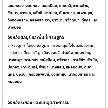
สวนหลวง, จอมทอง, ดอนเมือง, ราชเทวี, ลาดพร้าว,
วัฒนา, บางแค, หลักสี่, สายไหม, คันนายาว, สะพานสูง,
วังทองหลาง, คลองสามวา, บางนา, ทวีวัฒนา, ทุ่งครุ และ
บางบอน
จังหวัดชลบุรี และพื้นที่เศรษฐกิจ
สำหรับลูกค้าในเขต
ชลบุรี
เราครอบคลุมทั้งในตัวเมืองและ
แหล่งท่
องเที่ยวสำคัญ:
เมืองชลบุรี, บ้านบึง, หนองใหญ่,
บางละมุง, พานทอง, พนัสนิคม, ศรีราชา, เกาะสีชัง, สัตหีบ,
บ่อทอง, เกาะจันทร์, พัทยา, บางแสน, แหลมฉบัง, อมตะ
นคร, บ่อวิน, เครือสหพัฒน์, จอมเทียน, นาจอมเทียน และ
หนองมน
จังหวัดระยอง และเขตอุตสาหกรรม