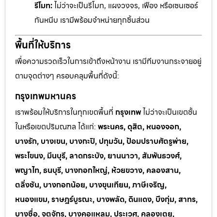
รีโมท:
ไม่ว่าจะเป็นรีโมท, แผงวงจร, เฟือง หรือเซนเซอร์
กันหนีบ เรามีพร้อมจำหน่ายทุกชิ้นส่วน
พื้นที่ให้บริการ
เพื่อความรวดเร็วในการเข้าถึงหน้างาน เรามีทีมงานกระจายอยู่
ตามจุดต่างๆ ครอบคลุมพื้นที่ดังนี้:
กรุงเทพมหานคร
เราพร้อมให้บริการในทุกเขตพื้นที่
กรุงเทพ
ไม่ว่าจะเป็นเขตชั้น
ในหรือเขตปริมณฑล ได้แก่:
พระนคร, ดุสิต, หนองจอก,
บางรัก, บางเขน, บางกะปิ, ปทุมวัน, ป้อมปราบศัตรูพ่าย,
พระโขนง, มีนบุรี, ลาดกระบัง, ยานนาวา, สัมพันธวงศ์,
พญาไท, ธนบุรี, บางกอกใหญ่, ห้วยขวาง, คลองสาน,
ตลิ่งชัน, บางกอกน้อย, บางขุนเทียน, ภาษีเจริญ,
หนองแขม, ราษฎร์บูรณะ, บางพลัด, ดินแดง, บึงกุ่ม, สาทร,
บางซื่อ, จตุจักร, บางคอแหลม, ประเวศ, คลองเตย,