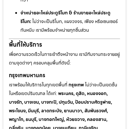
จำหน่ายอะไหล่ประตูรีโมท & ร้านขายอะไหล่ประตู
รีโมท:
ไม่ว่าจะเป็นรีโมท, แผงวงจร, เฟือง หรือเซนเซอร์
กันหนีบ เรามีพร้อมจำหน่ายทุกชิ้นส่วน
พื้นที่ให้บริการ
เพื่อความรวดเร็วในการเข้าถึงหน้างาน เรามีทีมงานกระจายอยู่
ตามจุดต่างๆ ครอบคลุมพื้นที่ดังนี้:
กรุงเทพมหานคร
เราพร้อมให้บริการในทุกเขตพื้นที่
กรุงเทพ
ไม่ว่าจะเป็นเขตชั้น
ในหรือเขตปริมณฑล ได้แก่:
พระนคร, ดุสิต, หนองจอก,
บางรัก, บางเขน, บางกะปิ, ปทุมวัน, ป้อมปราบศัตรูพ่าย,
พระโขนง, มีนบุรี, ลาดกระบัง, ยานนาวา, สัมพันธวงศ์,
พญาไท, ธนบุรี, บางกอกใหญ่, ห้วยขวาง, คลองสาน,
ตลิ่งชัน, บางกอกน้อย, บางขุนเทียน, ภาษีเจริญ,