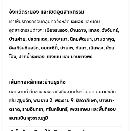
จังหวัดระยอง และเขตอุตสาหกรรม
เราให้บริการครอบคลุมทั่วจังหวัด
ระยอง
และนิคม
อุตสาหกรรมต
่างๆ:
เมืองระยอง, บ้านฉาง, แกลง, วังจันทร์,
บ้านค่าย, ปลวกแดง, เขาช
ะเมา, นิคมพัฒนา, มาบตาพุด,
อีสเทิร์นซีบอร์ด, อมตะซิตี้, บ้านเพ, ทั
บมา, เนินพระ, ห
้วย
โป่ง, ปากน้ำระยอง, เชิงเนิน และ มาบยางพร
เส้นทางหลักและย่านธุรกิจ
นอกจากนี้ ทีมช่างของเรายังวิ่งงานประจำบนถนนสายหลัก
เช่น
สุขุมวิท, พระราม 2, พระราม 9, รัชดาภิเษก, บางนา-
ตราด, รามอินทรา, ศรีนครินทร์, เพชรเกษม และพื้นที่รอบ
สนามบิน สุวรรณภูมิ