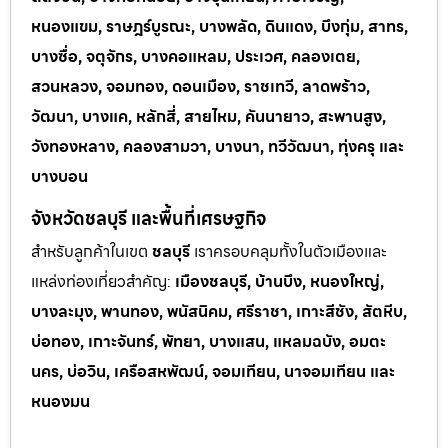
หนองแขม, ราษฎร์บูรณะ, บางพลัด, ดินแดง, บึงกุ่ม, สาทร,
บางซื่อ, จตุจักร, บางคอแหลม, ประเวศ, คลองเตย,
สวนหลวง, จอมทอง, ดอนเมือง, ราชเทวี, ลาดพร้าว,
วัฒนา, บางแค, หลักสี่, สายไหม, คันนายาว, สะพานสูง,
วังทองหลาง, คลองสามวา, บางนา, ทวีวัฒนา, ทุ่งครุ และ
บางบอน
จังหวัดชลบุรี และพื้นที่เศรษฐกิจ
สำหรับลูกค้าในเขต
ชลบุรี
เราครอบคลุมทั้งในตัวเมืองและ
แหล่งท่
องเที่ยวสำคัญ:
เมืองชลบุรี, บ้านบึง, หนองใหญ่,
บางละมุง, พานทอง, พนัสนิคม, ศรีราชา, เกาะสีชัง, สัตหีบ,
บ่อทอง, เกาะจันทร์, พัทยา, บางแสน, แหลมฉบัง, อมตะ
นคร, บ่อวิน, เครือสหพัฒน์, จอมเทียน, นาจอมเทียน และ
หนองมน