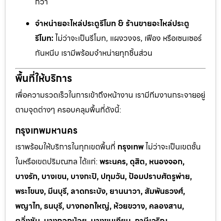
กว่า
จำหน่ายอะไหล่ประตูรีโมท & ร้านขายอะไหล่ประตู
รีโมท:
ไม่ว่าจะเป็นรีโมท, แผงวงจร, เฟือง หรือเซนเซอร์
กันหนีบ เรามีพร้อมจำหน่ายทุกชิ้นส่วน
พื้นที่ให้บริการ
เพื่อความรวดเร็วในการเข้าถึงหน้างาน เรามีทีมงานกระจายอยู่
ตามจุดต่างๆ ครอบคลุมพื้นที่ดังนี้:
กรุงเทพมหานคร
เราพร้อมให้บริการในทุกเขตพื้นที่
กรุงเทพ
ไม่ว่าจะเป็นเขตชั้น
ในหรือเขตปริมณฑล ได้แก่:
พระนคร, ดุสิต, หนองจอก,
บางรัก, บางเขน, บางกะปิ, ปทุมวัน, ป้อมปราบศัตรูพ่าย,
พระโขนง, มีนบุรี, ลาดกระบัง, ยานนาวา, สัมพันธวงศ์,
พญาไท, ธนบุรี, บางกอกใหญ่, ห้วยขวาง, คลองสาน,
ตลิ่งชัน, บางกอกน้อย, บางขุนเทียน, ภาษีเจริญ,