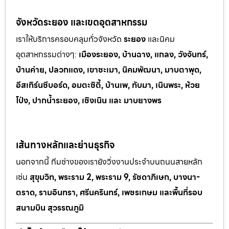
จังหวัดระยอง และเขตอุตสาหกรรม
เราให้บริการครอบคลุมทั่วจังหวัด
ระยอง
และนิคม
อุตสาหกรรมต
่างๆ:
เมืองระยอง, บ้านฉาง, แกลง, วังจันทร์,
บ้านค่าย, ปลวกแดง, เขาช
ะเมา, นิคมพัฒนา, มาบตาพุด,
อีสเทิร์นซีบอร์ด, อมตะซิตี้, บ้านเพ, ทั
บมา, เนินพระ, ห
้วย
โป่ง, ปากน้ำระยอง, เชิงเนิน และ มาบยางพร
เส้นทางหลักและย่านธุรกิจ
นอกจากนี้ ทีมช่างของเรายังวิ่งงานประจำบนถนนสายหลัก
เช่น
สุขุมวิท, พระราม 2, พระราม 9, รัชดาภิเษก, บางนา-
ตราด, รามอินทรา, ศรีนครินทร์, เพชรเกษม และพื้นที่รอบ
สนามบิน สุวรรณภูมิ