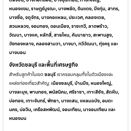
หนองแขม, ราษฎร์บูรณะ, บางพลัด, ดินแดง, บึงกุ่ม, สาทร,
บางซื่อ, จตุจักร, บางคอแหลม, ประเวศ, คลองเตย,
สวนหลวง, จอมทอง, ดอนเมือง, ราชเทวี, ลาดพร้าว,
วัฒนา, บางแค, หลักสี่, สายไหม, คันนายาว, สะพานสูง,
วังทองหลาง, คลองสามวา, บางนา, ทวีวัฒนา, ทุ่งครุ และ
บางบอน
จังหวัดชลบุรี และพื้นที่เศรษฐกิจ
สำหรับลูกค้าในเขต
ชลบุรี
เราครอบคลุมทั้งในตัวเมืองและ
แหล่งท่
องเที่ยวสำคัญ:
เมืองชลบุรี, บ้านบึง, หนองใหญ่,
บางละมุง, พานทอง, พนัสนิคม, ศรีราชา, เกาะสีชัง, สัตหีบ,
บ่อทอง, เกาะจันทร์, พัทยา, บางแสน, แหลมฉบัง, อมตะ
นคร, บ่อวิน, เครือสหพัฒน์, จอมเทียน, นาจอมเทียน และ
หนองมน