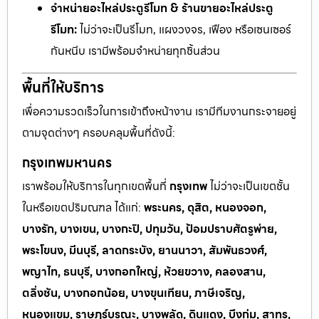
จำหน่ายอะไหล่ประตูรีโมท & ร้านขายอะไหล่ประตู
รีโมท:
ไม่ว่าจะเป็นรีโมท, แผงวงจร, เฟือง หรือเซนเซอร์
กันหนีบ เรามีพร้อมจำหน่ายทุกชิ้นส่วน
พื้นที่ให้บริการ
เพื่อความรวดเร็วในการเข้าถึงหน้างาน เรามีทีมงานกระจายอยู่
ตามจุดต่างๆ ครอบคลุมพื้นที่ดังนี้:
กรุงเทพมหานคร
เราพร้อมให้บริการในทุกเขตพื้นที่
กรุงเทพ
ไม่ว่าจะเป็นเขตชั้น
ในหรือเขตปริมณฑล ได้แก่:
พระนคร, ดุสิต, หนองจอก,
บางรัก, บางเขน, บางกะปิ, ปทุมวัน, ป้อมปราบศัตรูพ่าย,
พระโขนง, มีนบุรี, ลาดกระบัง, ยานนาวา, สัมพันธวงศ์,
พญาไท, ธนบุรี, บางกอกใหญ่, ห้วยขวาง, คลองสาน,
ตลิ่งชัน, บางกอกน้อย, บางขุนเทียน, ภาษีเจริญ,
หนองแขม, ราษฎร์บูรณะ, บางพลัด, ดินแดง, บึงกุ่ม, สาทร,