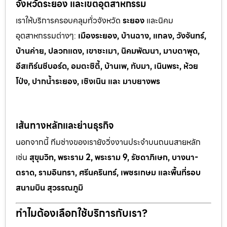
จังหวัดระยอง และเขตอุตสาหกรรม
เราให้บริการครอบคลุมทั่วจังหวัด
ระยอง
และนิคม
อุตสาหกรรมต
่างๆ:
เมืองระยอง, บ้านฉาง, แกลง, วังจันทร์,
บ้านค่าย, ปลวกแดง, เขาช
ะเมา, นิคมพัฒนา, มาบตาพุด,
อีสเทิร์นซีบอร์ด, อมตะซิตี้, บ้านเพ, ทั
บมา, เนินพระ, ห
้วย
โป่ง, ปากน้ำระยอง, เชิงเนิน และ มาบยางพร
เส้นทางหลักและย่านธุรกิจ
นอกจากนี้ ทีมช่างของเรายังวิ่งงานประจำบนถนนสายหลัก
เช่น
สุขุมวิท, พระราม 2, พระราม 9, รัชดาภิเษก, บางนา-
ตราด, รามอินทรา, ศรีนครินทร์, เพชรเกษม และพื้นที่รอบ
สนามบิน สุวรรณภูมิ
ทำไมต้องเลือกใช้บริการกับเรา?