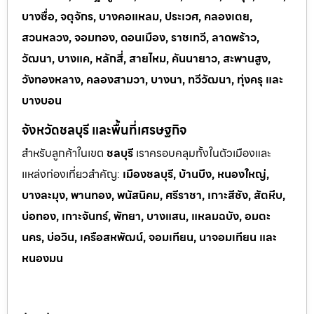
บางซื่อ, จตุจักร, บางคอแหลม, ประเวศ, คลองเตย,
สวนหลวง, จอมทอง, ดอนเมือง, ราชเทวี, ลาดพร้าว,
วัฒนา, บางแค, หลักสี่, สายไหม, คันนายาว, สะพานสูง,
วังทองหลาง, คลองสามวา, บางนา, ทวีวัฒนา, ทุ่งครุ และ
บางบอน
จังหวัดชลบุรี และพื้นที่เศรษฐกิจ
สำหรับลูกค้าในเขต
ชลบุรี
เราครอบคลุมทั้งในตัวเมืองและ
แหล่งท่
องเที่ยวสำคัญ:
เมืองชลบุรี, บ้านบึง, หนองใหญ่,
บางละมุง, พานทอง, พนัสนิคม, ศรีราชา, เกาะสีชัง, สัตหีบ,
บ่อทอง, เกาะจันทร์, พัทยา, บางแสน, แหลมฉบัง, อมตะ
นคร, บ่อวิน, เครือสหพัฒน์, จอมเทียน, นาจอมเทียน และ
หนองมน