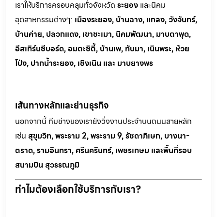
เราให้บริการครอบคลุมทั่วจังหวัด
ระยอง
และนิคม
อุตสาหกรรมต
่างๆ:
เมืองระยอง, บ้านฉาง, แกลง, วังจันทร์,
บ้านค่าย, ปลวกแดง, เขาช
ะเมา, นิคมพัฒนา, มาบตาพุด,
อีสเทิร์นซีบอร์ด, อมตะซิตี้, บ้านเพ, ทั
บมา, เนินพระ, ห
้วย
โป่ง, ปากน้ำระยอง, เชิงเนิน และ มาบยางพร
เส้นทางหลักและย่านธุรกิจ
นอกจากนี้ ทีมช่างของเรายังวิ่งงานประจำบนถนนสายหลัก
เช่น
สุขุมวิท, พระราม 2, พระราม 9, รัชดาภิเษก, บางนา-
ตราด, รามอินทรา, ศรีนครินทร์, เพชรเกษม และพื้นที่รอบ
สนามบิน สุวรรณภูมิ
ทำไมต้องเลือกใช้บริการกับเรา?