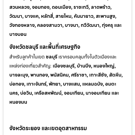
สวนหลวง, จอมทอง, ดอนเมือง, ราชเทวี, ลาดพร้าว,
วัฒนา, บางแค, หลักสี่, สายไหม, คันนายาว, สะพานสูง,
วังทองหลาง, คลองสามวา, บางนา, ทวีวัฒนา, ทุ่งครุ และ
บางบอน
จังหวัดชลบุรี และพื้นที่เศรษฐกิจ
สำหรับลูกค้าในเขต
ชลบุรี
เราครอบคลุมทั้งในตัวเมืองและ
แหล่งท่
องเที่ยวสำคัญ:
เมืองชลบุรี, บ้านบึง, หนองใหญ่,
บางละมุง, พานทอง, พนัสนิคม, ศรีราชา, เกาะสีชัง, สัตหีบ,
บ่อทอง, เกาะจันทร์, พัทยา, บางแสน, แหลมฉบัง, อมตะ
นคร, บ่อวิน, เครือสหพัฒน์, จอมเทียน, นาจอมเทียน และ
หนองมน
จังหวัดระยอง และเขตอุตสาหกรรม