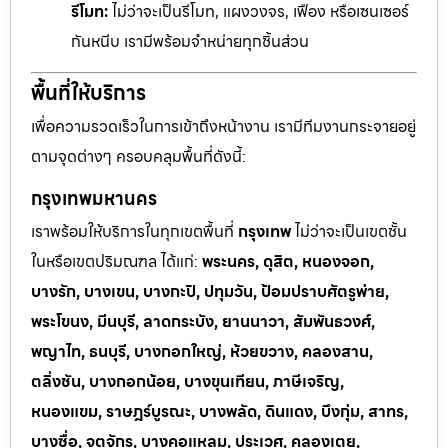
รีโมท:
ไม่ว่าจะเป็นรีโมท, แผงวงจร, เฟือง หรือเซนเซอร์
กันหนีบ เรามีพร้อมจำหน่ายทุกชิ้นส่วน
พื้นที่ให้บริการ
เพื่อความรวดเร็วในการเข้าถึงหน้างาน เรามีทีมงานกระจายอยู่
ตามจุดต่างๆ ครอบคลุมพื้นที่ดังนี้:
กรุงเทพมหานคร
เราพร้อมให้บริการในทุกเขตพื้นที่
กรุงเทพ
ไม่ว่าจะเป็นเขตชั้น
ในหรือเขตปริมณฑล ได้แก่:
พระนคร, ดุสิต, หนองจอก,
บางรัก, บางเขน, บางกะปิ, ปทุมวัน, ป้อมปราบศัตรูพ่าย,
พระโขนง, มีนบุรี, ลาดกระบัง, ยานนาวา, สัมพันธวงศ์,
พญาไท, ธนบุรี, บางกอกใหญ่, ห้วยขวาง, คลองสาน,
ตลิ่งชัน, บางกอกน้อย, บางขุนเทียน, ภาษีเจริญ,
หนองแขม, ราษฎร์บูรณะ, บางพลัด, ดินแดง, บึงกุ่ม, สาทร,
บางซื่อ, จตุจักร, บางคอแหลม, ประเวศ, คลองเตย,