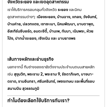
จังหวัดระยอง และเขตอุตสาหกรรม
เราให้บริการครอบคลุมทั่วจังหวัด
ระยอง
และนิคม
อุตสาหกรรมต
่างๆ:
เมืองระยอง, บ้านฉาง, แกลง, วังจันทร์,
บ้านค่าย, ปลวกแดง, เขาช
ะเมา, นิคมพัฒนา, มาบตาพุด,
อีสเทิร์นซีบอร์ด, อมตะซิตี้, บ้านเพ, ทั
บมา, เนินพระ, ห
้วย
โป่ง, ปากน้ำระยอง, เชิงเนิน และ มาบยางพร
เส้นทางหลักและย่านธุรกิจ
นอกจากนี้ ทีมช่างของเรายังวิ่งงานประจำบนถนนสายหลัก
เช่น
สุขุมวิท, พระราม 2, พระราม 9, รัชดาภิเษก, บางนา-
ตราด, รามอินทรา, ศรีนครินทร์, เพชรเกษม และพื้นที่รอบ
สนามบิน สุวรรณภูมิ
ทำไมต้องเลือกใช้บริการกับเรา?