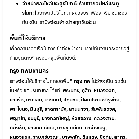
จำหน่ายอะไหล่ประตูรีโมท & ร้านขายอะไหล่ประตู
รีโมท:
ไม่ว่าจะเป็นรีโมท, แผงวงจร, เฟือง หรือเซนเซอร์
กันหนีบ เรามีพร้อมจำหน่ายทุกชิ้นส่วน
พื้นที่ให้บริการ
เพื่อความรวดเร็วในการเข้าถึงหน้างาน เรามีทีมงานกระจายอยู่
ตามจุดต่างๆ ครอบคลุมพื้นที่ดังนี้:
กรุงเทพมหานคร
เราพร้อมให้บริการในทุกเขตพื้นที่
กรุงเทพ
ไม่ว่าจะเป็นเขตชั้น
ในหรือเขตปริมณฑล ได้แก่:
พระนคร, ดุสิต, หนองจอก,
บางรัก, บางเขน, บางกะปิ, ปทุมวัน, ป้อมปราบศัตรูพ่าย,
พระโขนง, มีนบุรี, ลาดกระบัง, ยานนาวา, สัมพันธวงศ์,
พญาไท, ธนบุรี, บางกอกใหญ่, ห้วยขวาง, คลองสาน,
ตลิ่งชัน, บางกอกน้อย, บางขุนเทียน, ภาษีเจริญ,
หนองแขม, ราษฎร์บูรณะ, บางพลัด, ดินแดง, บึงกุ่ม, สาทร,