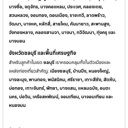
บางซื่อ, จตุจักร, บางคอแหลม, ประเวศ, คลองเตย,
สวนหลวง, จอมทอง, ดอนเมือง, ราชเทวี, ลาดพร้าว,
วัฒนา, บางแค, หลักสี่, สายไหม, คันนายาว, สะพานสูง,
วังทองหลาง, คลองสามวา, บางนา, ทวีวัฒนา, ทุ่งครุ และ
บางบอน
จังหวัดชลบุรี และพื้นที่เศรษฐกิจ
สำหรับลูกค้าในเขต
ชลบุรี
เราครอบคลุมทั้งในตัวเมืองและ
แหล่งท่
องเที่ยวสำคัญ:
เมืองชลบุรี, บ้านบึง, หนองใหญ่,
บางละมุง, พานทอง, พนัสนิคม, ศรีราชา, เกาะสีชัง, สัตหีบ,
บ่อทอง, เกาะจันทร์, พัทยา, บางแสน, แหลมฉบัง, อมตะ
นคร, บ่อวิน, เครือสหพัฒน์, จอมเทียน, นาจอมเทียน และ
หนองมน