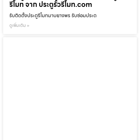
รีโมท จาก ประตูรั้วรีโมท.com
รับติดตั้งประตูรีโมทมาบยางพร รับซ่อมประต
ดูเพิ่มเติม »