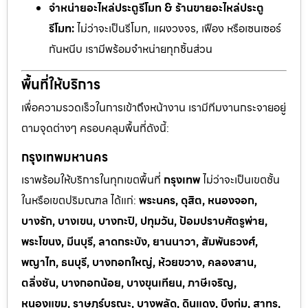
จำหน่ายอะไหล่ประตูรีโมท & ร้านขายอะไหล่ประตู
รีโมท:
ไม่ว่าจะเป็นรีโมท, แผงวงจร, เฟือง หรือเซนเซอร์
กันหนีบ เรามีพร้อมจำหน่ายทุกชิ้นส่วน
พื้นที่ให้บริการ
เพื่อความรวดเร็วในการเข้าถึงหน้างาน เรามีทีมงานกระจายอยู่
ตามจุดต่างๆ ครอบคลุมพื้นที่ดังนี้:
กรุงเทพมหานคร
เราพร้อมให้บริการในทุกเขตพื้นที่
กรุงเทพ
ไม่ว่าจะเป็นเขตชั้น
ในหรือเขตปริมณฑล ได้แก่:
พระนคร, ดุสิต, หนองจอก,
บางรัก, บางเขน, บางกะปิ, ปทุมวัน, ป้อมปราบศัตรูพ่าย,
พระโขนง, มีนบุรี, ลาดกระบัง, ยานนาวา, สัมพันธวงศ์,
พญาไท, ธนบุรี, บางกอกใหญ่, ห้วยขวาง, คลองสาน,
ตลิ่งชัน, บางกอกน้อย, บางขุนเทียน, ภาษีเจริญ,
หนองแขม, ราษฎร์บูรณะ, บางพลัด, ดินแดง, บึงกุ่ม, สาทร,