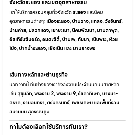
จังหวัดระยอง และเขตอุตสาหกรรม
เราให้บริการครอบคลุมทั่วจังหวัด
ระยอง
และนิคม
อุตสาหกรรมต
่างๆ:
เมืองระยอง, บ้านฉาง, แกลง, วังจันทร์,
บ้านค่าย, ปลวกแดง, เขาช
ะเมา, นิคมพัฒนา, มาบตาพุด,
อีสเทิร์นซีบอร์ด, อมตะซิตี้, บ้านเพ, ทั
บมา, เนินพระ, ห
้วย
โป่ง, ปากน้ำระยอง, เชิงเนิน และ มาบยางพร
เส้นทางหลักและย่านธุรกิจ
นอกจากนี้ ทีมช่างของเรายังวิ่งงานประจำบนถนนสายหลัก
เช่น
สุขุมวิท, พระราม 2, พระราม 9, รัชดาภิเษก, บางนา-
ตราด, รามอินทรา, ศรีนครินทร์, เพชรเกษม และพื้นที่รอบ
สนามบิน สุวรรณภูมิ
ทำไมต้องเลือกใช้บริการกับเรา?