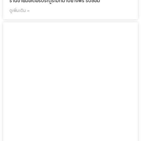
ร้านขายมอเตอร์ประตูรีโมทมาบยางพร รับซ่อม
ดูเพิ่มเติม »