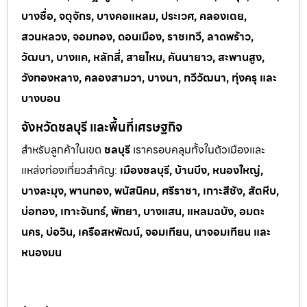
บางซื่อ, จตุจักร, บางคอแหลม, ประเวศ, คลองเตย,
สวนหลวง, จอมทอง, ดอนเมือง, ราชเทวี, ลาดพร้าว,
วัฒนา, บางแค, หลักสี่, สายไหม, คันนายาว, สะพานสูง,
วังทองหลาง, คลองสามวา, บางนา, ทวีวัฒนา, ทุ่งครุ และ
บางบอน
จังหวัดชลบุรี และพื้นที่เศรษฐกิจ
สำหรับลูกค้าในเขต
ชลบุรี
เราครอบคลุมทั้งในตัวเมืองและ
แหล่งท่
องเที่ยวสำคัญ:
เมืองชลบุรี, บ้านบึง, หนองใหญ่,
บางละมุง, พานทอง, พนัสนิคม, ศรีราชา, เกาะสีชัง, สัตหีบ,
บ่อทอง, เกาะจันทร์, พัทยา, บางแสน, แหลมฉบัง, อมตะ
นคร, บ่อวิน, เครือสหพัฒน์, จอมเทียน, นาจอมเทียน และ
หนองมน