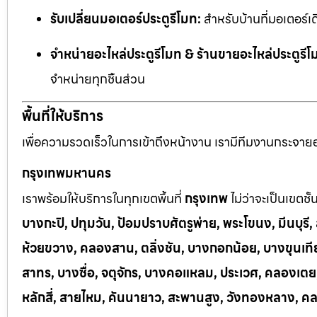
รับเปลี่ยนมอเตอร์ประตูรีโมท:
สำหรับบ้านที่มอเตอร์เด
จำหน่ายอะไหล่ประตูรีโมท & ร้านขายอะไหล่ประตูรีโ
จำหน่ายทุกชิ้นส่วน
พื้นที่ให้บริการ
เพื่อความรวดเร็วในการเข้าถึงหน้างาน เรามีทีมงานกระจายอยู
กรุงเทพมหานคร
เราพร้อมให้บริการในทุกเขตพื้นที่
กรุงเทพ
ไม่ว่าจะเป็นเขตชั
บางกะปิ, ปทุมวัน, ป้อมปราบศัตรูพ่าย, พระโขนง, มีนบุร
ห้วยขวาง, คลองสาน, ตลิ่งชัน, บางกอกน้อย, บางขุนเทีย
สาทร, บางซื่อ, จตุจักร, บางคอแหลม, ประเวศ, คลองเต
หลักสี่, สายไหม, คันนายาว, สะพานสูง, วังทองหลาง, ค