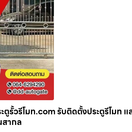
ตูรั้วรีโมท.com รับติดตั้งประตูรีโมท แ
านสากล