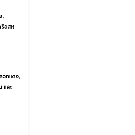
ง,
ครือสห
 ปลวกแดง,
ิน และ