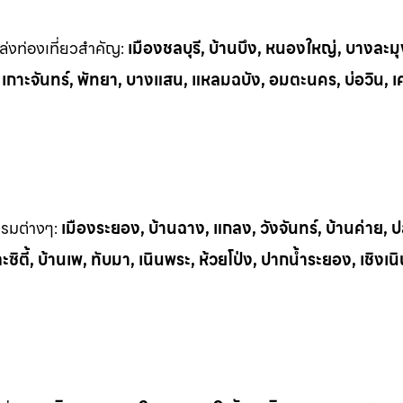
่งท่
องเที่ยวสำคัญ:
เมืองชลบุรี, บ้านบึง, หนองใหญ่, บางละมุ
, เกาะจันทร์, พัทยา, บางแสน, แหลมฉบัง, อมตะนคร, บ่อวิน, เ
รรมต
่างๆ:
เมืองระยอง, บ้านฉาง, แกลง, วังจันทร์, บ้านค่าย,
ิตี้, บ้านเพ, ทั
บมา, เนินพระ, ห
้วยโป่ง, ปากน้ำระยอง, เชิงเน