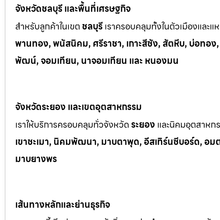
จังหวัดชลบุรี และพื้นที่เศรษฐกิจ
สำหรับลูกค้าในเขต
ชลบุรี
เราครอบคลุมทั้งในตัวเมืองและแหล
พานทอง, พนัสนิคม, ศรีราชา, เกาะสีชัง, สัตหีบ, บ่อทอง
พัฒน์, จอมเทียน, นาจอมเทียน และ หนองมน
จังหวัดระยอง และเขตอุตสาหกรรม
เราให้บริการครอบคลุมทั่วจังหวัด
ระยอง
และนิคมอุตสาหก
เขาช
ะเมา, นิคมพัฒนา, มาบตาพุด, อีสเทิร์นซีบอร์ด, อมตะซ
มาบยางพร
เส้นทางหลักและย่านธุรกิจ