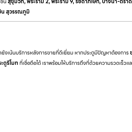
เช่น
สุขุมวิท, พระราม 2, พระราม 9, รัชดาภิเษก, บางนา-ตราด
ิน สุวรรณภูมิ
เรายังเน้นบริการหลังการขายที่ดีเยี่ยม หากประตูมีปัญหาต้องการ
ะตูรีโมท
ที่เชื่อถือได้ เราพร้อมให้บริการถึงที่ด้วยความรวดเร็วแล