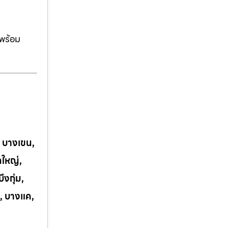
ีพร้อม
, บางเขน,
กใหญ่,
งกุ่ม,
, บางแค,