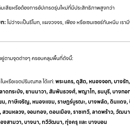
ิมเสียหรือต้องการอัปเกรดรุ่นใหม่ที่มีประสิทธิภาพสูงกว่า
มท:
ไม่ว่าจะเป็นรีโมท, แผงวงจร, เฟือง หรือเซนเซอร์กันหนีบ เราม
่ตามจุดต่างๆ ครอบคลุมพื้นที่ดังนี้:
้นในหรือเขตปริมณฑล ได้แก่:
พระนคร, ดุสิต, หนองจอก, บางรัก
ี, ลาดกระบัง, ยานนาวา, สัมพันธวงศ์, พญาไท, ธนบุรี, บางกอ
น, ภาษีเจริญ, หนองแขม, ราษฎร์บูรณะ, บางพลัด, ดินแดง, บึ
ย, สวนหลวง, จอมทอง, ดอนเมือง, ราชเทวี, ลาดพร้าว, วัฒนา
ลองสามวา, บางนา, ทวีวัฒนา, ทุ่งครุ และ บางบอน