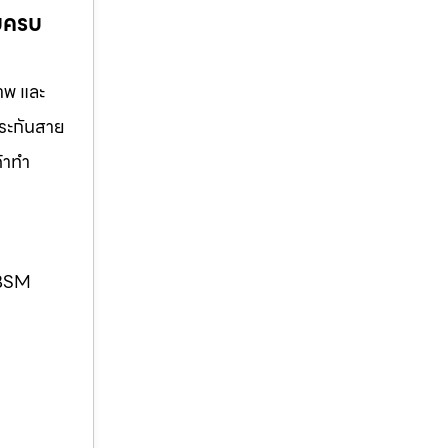
บบครบ
าพ และ
ประกันสาย
ค้าทำ
. BSM