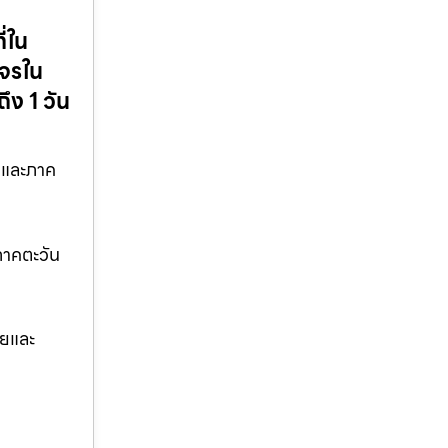
ี่ใน
งจรใน
ง 1 วัน
ล และภาค
ะภาคตะวัน
ัยและ