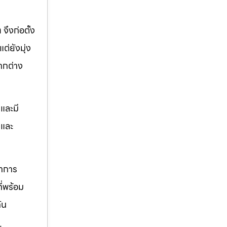
ท
จึงก่อตั้ง
ต่ยังมุ่ง
ากต่าง
และมี
ตและ
ราการ
ี่พร้อม
ัน