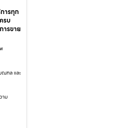
ริการทุก
 ครบ
ังการขาย
ทพ
ริมณฑล และ
ความ