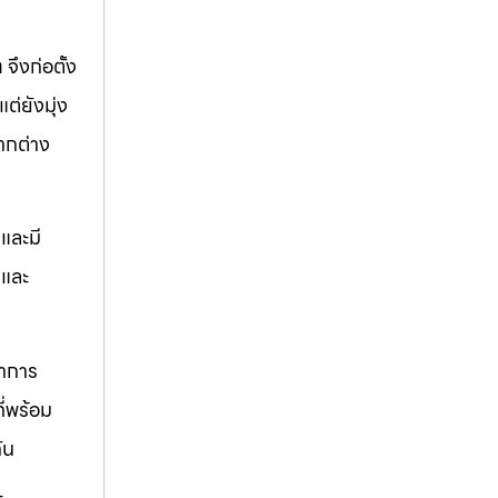
ท
จึงก่อตั้ง
ต่ยังมุ่ง
ากต่าง
และมี
ตและ
ราการ
ี่พร้อม
ัน