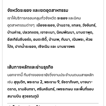
จังหวัดระยอง และเขตอุตสาหกรรม
เราให้บริการครอบคลุมทั่วจังหวัด
ระยอง
และนิคม
อุตสาหกรรมต
่างๆ:
เมืองระยอง, บ้านฉาง, แกลง, วังจันทร์,
บ้านค่าย, ปลวกแดง, เขาช
ะเมา, นิคมพัฒนา, มาบตาพุด,
อีสเทิร์นซีบอร์ด, อมตะซิตี้, บ้านเพ, ทั
บมา, เนินพระ, ห
้วย
โป่ง, ปากน้ำระยอง, เชิงเนิน และ มาบยางพร
เส้นทางหลักและย่านธุรกิจ
นอกจากนี้ ทีมช่างของเรายังวิ่งงานประจำบนถนนสายหลัก
เช่น
สุขุมวิท, พระราม 2, พระราม 9, รัชดาภิเษก, บางนา-
ตราด, รามอินทรา, ศรีนครินทร์, เพชรเกษม และพื้นที่รอบ
สนามบิน สุวรรณภูมิ