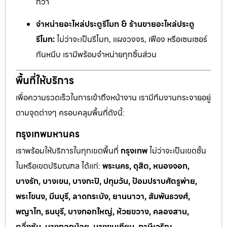
กว่า
จำหน่ายอะไหล่ประตูรีโมท & ร้านขายอะไหล่ประตู
รีโมท:
ไม่ว่าจะเป็นรีโมท, แผงวงจร, เฟือง หรือเซนเซอร์
กันหนีบ เรามีพร้อมจำหน่ายทุกชิ้นส่วน
พื้นที่ให้บริการ
เพื่อความรวดเร็วในการเข้าถึงหน้างาน เรามีทีมงานกระจายอยู่
ตามจุดต่างๆ ครอบคลุมพื้นที่ดังนี้:
กรุงเทพมหานคร
เราพร้อมให้บริการในทุกเขตพื้นที่
กรุงเทพ
ไม่ว่าจะเป็นเขตชั้น
ในหรือเขตปริมณฑล ได้แก่:
พระนคร, ดุสิต, หนองจอก,
บางรัก, บางเขน, บางกะปิ, ปทุมวัน, ป้อมปราบศัตรูพ่าย,
พระโขนง, มีนบุรี, ลาดกระบัง, ยานนาวา, สัมพันธวงศ์,
พญาไท, ธนบุรี, บางกอกใหญ่, ห้วยขวาง, คลองสาน,
ตลิ่งชัน, บางกอกน้อย, บางขุนเทียน, ภาษีเจริญ,