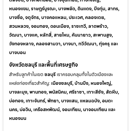
หนองแขม, ราษฎร์บูรณะ, บางพลัด, ดินแดง, บึงกุ่ม, สาทร,
บางซื่อ, จตุจักร, บางคอแหลม, ประเวศ, คลองเตย,
สวนหลวง, จอมทอง, ดอนเมือง, ราชเทวี, ลาดพร้าว,
วัฒนา, บางแค, หลักสี่, สายไหม, คันนายาว, สะพานสูง,
วังทองหลาง, คลองสามวา, บางนา, ทวีวัฒนา, ทุ่งครุ และ
บางบอน
จังหวัดชลบุรี และพื้นที่เศรษฐกิจ
สำหรับลูกค้าในเขต
ชลบุรี
เราครอบคลุมทั้งในตัวเมืองและ
แหล่งท่
องเที่ยวสำคัญ:
เมืองชลบุรี, บ้านบึง, หนองใหญ่,
บางละมุง, พานทอง, พนัสนิคม, ศรีราชา, เกาะสีชัง, สัตหีบ,
บ่อทอง, เกาะจันทร์, พัทยา, บางแสน, แหลมฉบัง, อมตะ
นคร, บ่อวิน, เครือสหพัฒน์, จอมเทียน, นาจอมเทียน และ
หนองมน