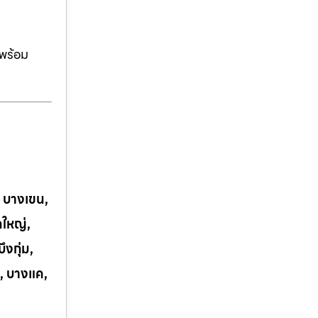
ีพร้อม
, บางเขน,
กใหญ่,
งกุ่ม,
, บางแค,