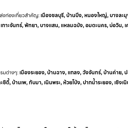
่งท่
องเที่ยวสำคัญ:
เมืองชลบุรี, บ้านบึง, หนองใหญ่, บางละมุ
, เกาะจันทร์, พัทยา, บางแสน, แหลมฉบัง, อมตะนคร, บ่อวิน, เ
รรมต
่างๆ:
เมืองระยอง, บ้านฉาง, แกลง, วังจันทร์, บ้านค่าย,
ิตี้, บ้านเพ, ทั
บมา, เนินพระ, ห
้วยโป่ง, ปากน้ำระยอง, เชิงเน