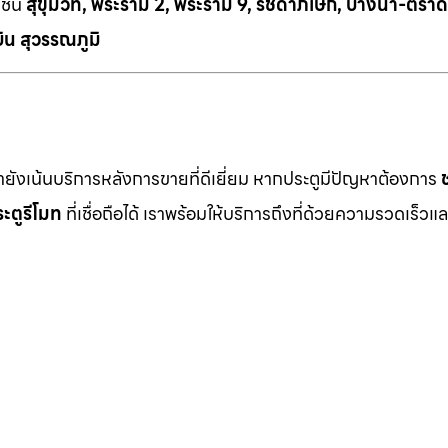
เช่น
สุขุมวิท, พระราม 2, พระราม 9, รัชดาภิเษก, บางนา-ตราด
ิน สุวรรณภูมิ
เรายังเน้นบริการหลังการขายที่ดีเยี่ยม หากประตูมีปัญหาต้องการ
ะตูรีโมท
ที่เชื่อถือได้ เราพร้อมให้บริการถึงที่ด้วยความรวดเร็วแล