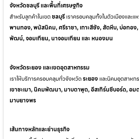
จังหวัดชลบุรี และพื้นที่เศรษฐกิจ
สำหรับลูกค้าในเขต
ชลบุรี
เราครอบคลุมทั้งในตัวเมืองและแหล
พานทอง, พนัสนิคม, ศรีราชา, เกาะสีชัง, สัตหีบ, บ่อทอง
พัฒน์, จอมเทียน, นาจอมเทียน และ หนองมน
จังหวัดระยอง และเขตอุตสาหกรรม
เราให้บริการครอบคลุมทั่วจังหวัด
ระยอง
และนิคมอุตสาหก
เขาช
ะเมา, นิคมพัฒนา, มาบตาพุด, อีสเทิร์นซีบอร์ด, อมตะซ
มาบยางพร
เส้นทางหลักและย่านธุรกิจ