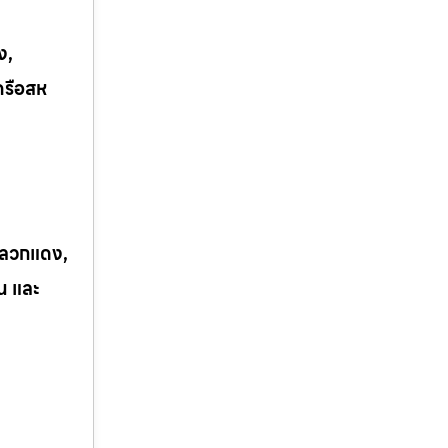
ง,
ครือสห
 ปลวกแดง,
ิน และ