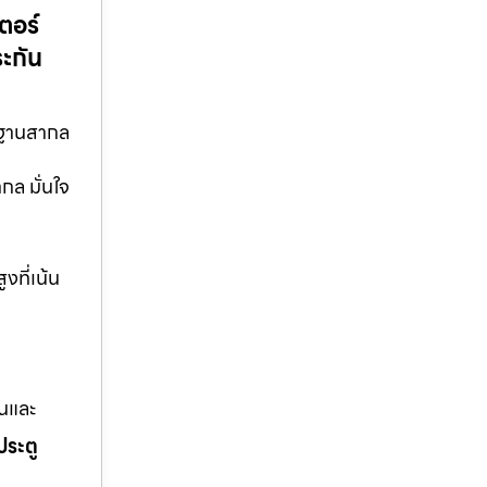
ตอร์
ะกัน
ตรฐานสากล
กล มั่นใจ
งที่เน้น
านและ
ประตู