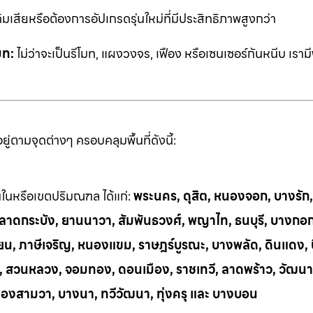
ิมเสียหรือต้องการอัปเกรดรุ่นใหม่ที่มีประสิทธิภาพสูงกว่า
มท:
ไม่ว่าจะเป็นรีโมท, แผงวงจร, เฟือง หรือเซนเซอร์กันหนีบ เราม
่ตามจุดต่างๆ ครอบคลุมพื้นที่ดังนี้:
้นในหรือเขตปริมณฑล ได้แก่:
พระนคร, ดุสิต, หนองจอก, บางรัก
ี, ลาดกระบัง, ยานนาวา, สัมพันธวงศ์, พญาไท, ธนบุรี, บางกอ
น, ภาษีเจริญ, หนองแขม, ราษฎร์บูรณะ, บางพลัด, ดินแดง, บึ
ย, สวนหลวง, จอมทอง, ดอนเมือง, ราชเทวี, ลาดพร้าว, วัฒนา
ลองสามวา, บางนา, ทวีวัฒนา, ทุ่งครุ และ บางบอน