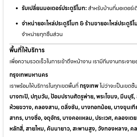
รับเปลี่ยนมอเตอร์ประตูรีโมท:
สำหรับบ้านที่มอเตอร์เด
จำหน่ายอะไหล่ประตูรีโมท & ร้านขายอะไหล่ประตูรีโ
จำหน่ายทุกชิ้นส่วน
พื้นที่ให้บริการ
เพื่อความรวดเร็วในการเข้าถึงหน้างาน เรามีทีมงานกระจายอยู
กรุงเทพมหานคร
เราพร้อมให้บริการในทุกเขตพื้นที่
กรุงเทพ
ไม่ว่าจะเป็นเขตชั
บางกะปิ, ปทุมวัน, ป้อมปราบศัตรูพ่าย, พระโขนง, มีนบุร
ห้วยขวาง, คลองสาน, ตลิ่งชัน, บางกอกน้อย, บางขุนเทีย
สาทร, บางซื่อ, จตุจักร, บางคอแหลม, ประเวศ, คลองเต
หลักสี่, สายไหม, คันนายาว, สะพานสูง, วังทองหลาง, ค