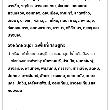
บางซื่อ, จตุจักร, บางคอแหลม, ประเวศ, คลองเตย,
สวนหลวง, จอมทอง, ดอนเมือง, ราชเทวี, ลาดพร้าว,
วัฒนา, บางแค, หลักสี่, สายไหม, คันนายาว, สะพานสูง,
วังทองหลาง, คลองสามวา, บางนา, ทวีวัฒนา, ทุ่งครุ และ
บางบอน
จังหวัดชลบุรี และพื้นที่เศรษฐกิจ
สำหรับลูกค้าในเขต
ชลบุรี
เราครอบคลุมทั้งในตัวเมืองและ
แหล่งท่
องเที่ยวสำคัญ:
เมืองชลบุรี, บ้านบึง, หนองใหญ่,
บางละมุง, พานทอง, พนัสนิคม, ศรีราชา, เกาะสีชัง, สัตหีบ,
บ่อทอง, เกาะจันทร์, พัทยา, บางแสน, แหลมฉบัง, อมตะ
นคร, บ่อวิน, เครือสหพัฒน์, จอมเทียน, นาจอมเทียน และ
หนองมน