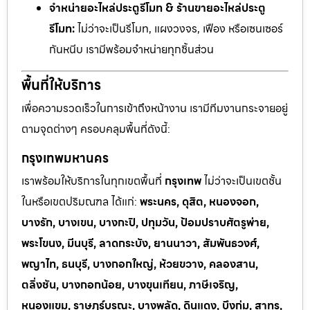
จำหน่ายอะไหล่ประตูรีโมท & ร้านขายอะไหล่ประตู
รีโมท:
ไม่ว่าจะเป็นรีโมท, แผงวงจร, เฟือง หรือเซนเซอร์
กันหนีบ เรามีพร้อมจำหน่ายทุกชิ้นส่วน
พื้นที่ให้บริการ
เพื่อความรวดเร็วในการเข้าถึงหน้างาน เรามีทีมงานกระจายอยู่
ตามจุดต่างๆ ครอบคลุมพื้นที่ดังนี้:
กรุงเทพมหานคร
เราพร้อมให้บริการในทุกเขตพื้นที่
กรุงเทพ
ไม่ว่าจะเป็นเขตชั้น
ในหรือเขตปริมณฑล ได้แก่:
พระนคร, ดุสิต, หนองจอก,
บางรัก, บางเขน, บางกะปิ, ปทุมวัน, ป้อมปราบศัตรูพ่าย,
พระโขนง, มีนบุรี, ลาดกระบัง, ยานนาวา, สัมพันธวงศ์,
พญาไท, ธนบุรี, บางกอกใหญ่, ห้วยขวาง, คลองสาน,
ตลิ่งชัน, บางกอกน้อย, บางขุนเทียน, ภาษีเจริญ,
หนองแขม, ราษฎร์บูรณะ, บางพลัด, ดินแดง, บึงกุ่ม, สาทร,