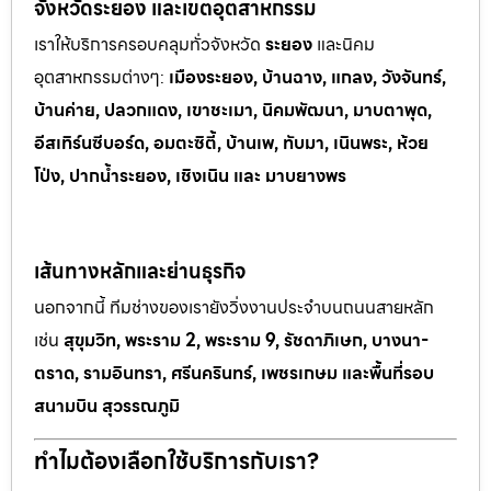
จังหวัดระยอง และเขตอุตสาหกรรม
เราให้บริการครอบคลุมทั่วจังหวัด
ระยอง
และนิคม
อุตสาหกรรมต
่างๆ:
เมืองระยอง, บ้านฉาง, แกลง, วังจันทร์,
บ้านค่าย, ปลวกแดง, เขาช
ะเมา, นิคมพัฒนา, มาบตาพุด,
อีสเทิร์นซีบอร์ด, อมตะซิตี้, บ้านเพ, ทั
บมา, เนินพระ, ห
้วย
โป่ง, ปากน้ำระยอง, เชิงเนิน และ มาบยางพร
เส้นทางหลักและย่านธุรกิจ
นอกจากนี้ ทีมช่างของเรายังวิ่งงานประจำบนถนนสายหลัก
เช่น
สุขุมวิท, พระราม 2, พระราม 9, รัชดาภิเษก, บางนา-
ตราด, รามอินทรา, ศรีนครินทร์, เพชรเกษม และพื้นที่รอบ
สนามบิน สุวรรณภูมิ
ทำไมต้องเลือกใช้บริการกับเรา?