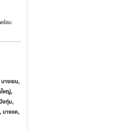
ีพร้อม
, บางเขน,
กใหญ่,
งกุ่ม,
, บางแค,