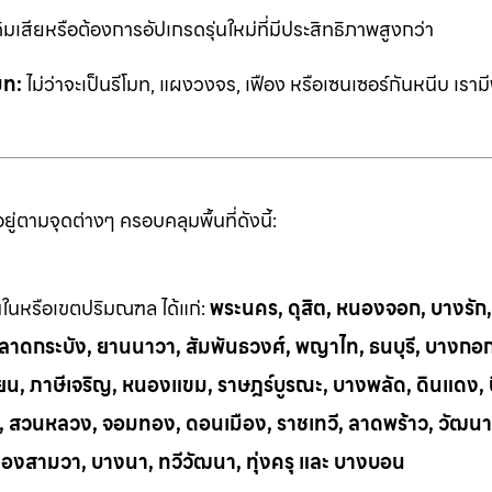
ิมเสียหรือต้องการอัปเกรดรุ่นใหม่ที่มีประสิทธิภาพสูงกว่า
มท:
ไม่ว่าจะเป็นรีโมท, แผงวงจร, เฟือง หรือเซนเซอร์กันหนีบ เราม
่ตามจุดต่างๆ ครอบคลุมพื้นที่ดังนี้:
้นในหรือเขตปริมณฑล ได้แก่:
พระนคร, ดุสิต, หนองจอก, บางรัก
ี, ลาดกระบัง, ยานนาวา, สัมพันธวงศ์, พญาไท, ธนบุรี, บางกอ
น, ภาษีเจริญ, หนองแขม, ราษฎร์บูรณะ, บางพลัด, ดินแดง, บึ
ย, สวนหลวง, จอมทอง, ดอนเมือง, ราชเทวี, ลาดพร้าว, วัฒนา
ลองสามวา, บางนา, ทวีวัฒนา, ทุ่งครุ และ บางบอน