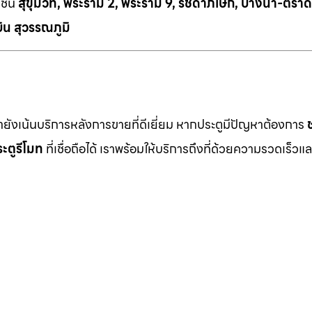
เช่น
สุขุมวิท, พระราม 2, พระราม 9, รัชดาภิเษก, บางนา-ตราด
ิน สุวรรณภูมิ
เรายังเน้นบริการหลังการขายที่ดีเยี่ยม หากประตูมีปัญหาต้องการ
ะตูรีโมท
ที่เชื่อถือได้ เราพร้อมให้บริการถึงที่ด้วยความรวดเร็วแล