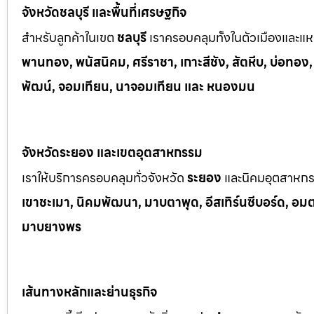
จังหวัดชลบุรี และพื้นที่เศรษฐกิจ
สำหรับลูกค้าในเขต
ชลบุรี
เราครอบคลุมทั้งในตัวเมืองและแหล
พานทอง, พนัสนิคม, ศรีราชา, เกาะสีชัง, สัตหีบ, บ่อทอง
พัฒน์, จอมเทียน, นาจอมเทียน และ หนองมน
จังหวัดระยอง และเขตอุตสาหกรรม
เราให้บริการครอบคลุมทั่วจังหวัด
ระยอง
และนิคมอุตสาหก
เขาช
ะเมา, นิคมพัฒนา, มาบตาพุด, อีสเทิร์นซีบอร์ด, อมตะซ
มาบยางพร
เส้นทางหลักและย่านธุรกิจ