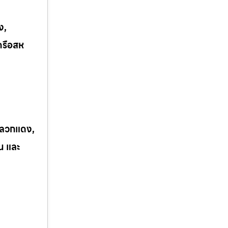
ง,
ครือสห
 ปลวกแดง,
ิน และ