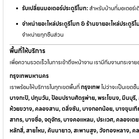
รับเปลี่ยนมอเตอร์ประตูรีโมท:
สำหรับบ้านที่มอเตอร์เด
จำหน่ายอะไหล่ประตูรีโมท & ร้านขายอะไหล่ประตูรีโ
จำหน่ายทุกชิ้นส่วน
พื้นที่ให้บริการ
เพื่อความรวดเร็วในการเข้าถึงหน้างาน เรามีทีมงานกระจายอยู
กรุงเทพมหานคร
เราพร้อมให้บริการในทุกเขตพื้นที่
กรุงเทพ
ไม่ว่าจะเป็นเขตชั
บางกะปิ, ปทุมวัน, ป้อมปราบศัตรูพ่าย, พระโขนง, มีนบุร
ห้วยขวาง, คลองสาน, ตลิ่งชัน, บางกอกน้อย, บางขุนเทีย
สาทร, บางซื่อ, จตุจักร, บางคอแหลม, ประเวศ, คลองเต
หลักสี่, สายไหม, คันนายาว, สะพานสูง, วังทองหลาง, ค