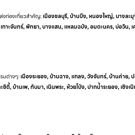
่งท่
องเที่ยวสำคัญ:
เมืองชลบุรี, บ้านบึง, หนองใหญ่, บางละมุ
, เกาะจันทร์, พัทยา, บางแสน, แหลมฉบัง, อมตะนคร, บ่อวิน, เ
รรมต
่างๆ:
เมืองระยอง, บ้านฉาง, แกลง, วังจันทร์, บ้านค่าย,
ิตี้, บ้านเพ, ทั
บมา, เนินพระ, ห
้วยโป่ง, ปากน้ำระยอง, เชิงเน