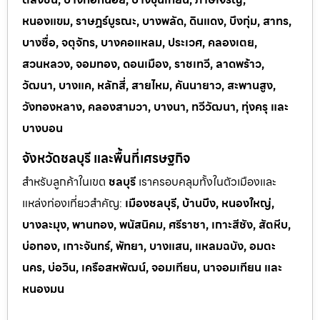
หนองแขม, ราษฎร์บูรณะ, บางพลัด, ดินแดง, บึงกุ่ม, สาทร,
บางซื่อ, จตุจักร, บางคอแหลม, ประเวศ, คลองเตย,
สวนหลวง, จอมทอง, ดอนเมือง, ราชเทวี, ลาดพร้าว,
วัฒนา, บางแค, หลักสี่, สายไหม, คันนายาว, สะพานสูง,
วังทองหลาง, คลองสามวา, บางนา, ทวีวัฒนา, ทุ่งครุ และ
บางบอน
จังหวัดชลบุรี และพื้นที่เศรษฐกิจ
สำหรับลูกค้าในเขต
ชลบุรี
เราครอบคลุมทั้งในตัวเมืองและ
แหล่งท่
องเที่ยวสำคัญ:
เมืองชลบุรี, บ้านบึง, หนองใหญ่,
บางละมุง, พานทอง, พนัสนิคม, ศรีราชา, เกาะสีชัง, สัตหีบ,
บ่อทอง, เกาะจันทร์, พัทยา, บางแสน, แหลมฉบัง, อมตะ
นคร, บ่อวิน, เครือสหพัฒน์, จอมเทียน, นาจอมเทียน และ
หนองมน