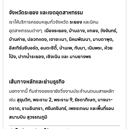
จังหวัดระยอง และเขตอุตสาหกรรม
เราให้บริการครอบคลุมทั่วจังหวัด
ระยอง
และนิคม
อุตสาหกรรมต
่างๆ:
เมืองระยอง, บ้านฉาง, แกลง, วังจันทร์,
บ้านค่าย, ปลวกแดง, เขาช
ะเมา, นิคมพัฒนา, มาบตาพุด,
อีสเทิร์นซีบอร์ด, อมตะซิตี้, บ้านเพ, ทั
บมา, เนินพระ, ห
้วย
โป่ง, ปากน้ำระยอง, เชิงเนิน และ มาบยางพร
เส้นทางหลักและย่านธุรกิจ
นอกจากนี้ ทีมช่างของเรายังวิ่งงานประจำบนถนนสายหลัก
เช่น
สุขุมวิท, พระราม 2, พระราม 9, รัชดาภิเษก, บางนา-
ตราด, รามอินทรา, ศรีนครินทร์, เพชรเกษม และพื้นที่รอบ
สนามบิน สุวรรณภูมิ