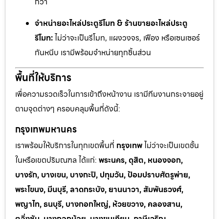
กว่า
จำหน่ายอะไหล่ประตูรีโมท & ร้านขายอะไหล่ประตู
รีโมท:
ไม่ว่าจะเป็นรีโมท, แผงวงจร, เฟือง หรือเซนเซอร์
กันหนีบ เรามีพร้อมจำหน่ายทุกชิ้นส่วน
พื้นที่ให้บริการ
เพื่อความรวดเร็วในการเข้าถึงหน้างาน เรามีทีมงานกระจายอยู่
ตามจุดต่างๆ ครอบคลุมพื้นที่ดังนี้:
กรุงเทพมหานคร
เราพร้อมให้บริการในทุกเขตพื้นที่
กรุงเทพ
ไม่ว่าจะเป็นเขตชั้น
ในหรือเขตปริมณฑล ได้แก่:
พระนคร, ดุสิต, หนองจอก,
บางรัก, บางเขน, บางกะปิ, ปทุมวัน, ป้อมปราบศัตรูพ่าย,
พระโขนง, มีนบุรี, ลาดกระบัง, ยานนาวา, สัมพันธวงศ์,
พญาไท, ธนบุรี, บางกอกใหญ่, ห้วยขวาง, คลองสาน,
ตลิ่งชัน, บางกอกน้อย, บางขุนเทียน, ภาษีเจริญ,