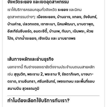
จังหวัดระยอง และเขตอุตสาหกรรม
เราให้บริการครอบคลุมทั่วจังหวัด
ระยอง
และนิคม
อุตสาหกรรมต
่างๆ:
เมืองระยอง, บ้านฉาง, แกลง, วังจันทร์,
บ้านค่าย, ปลวกแดง, เขาช
ะเมา, นิคมพัฒนา, มาบตาพุด,
อีสเทิร์นซีบอร์ด, อมตะซิตี้, บ้านเพ, ทั
บมา, เนินพระ, ห
้วย
โป่ง, ปากน้ำระยอง, เชิงเนิน และ มาบยางพร
เส้นทางหลักและย่านธุรกิจ
นอกจากนี้ ทีมช่างของเรายังวิ่งงานประจำบนถนนสายหลัก
เช่น
สุขุมวิท, พระราม 2, พระราม 9, รัชดาภิเษก, บางนา-
ตราด, รามอินทรา, ศรีนครินทร์, เพชรเกษม และพื้นที่รอบ
สนามบิน สุวรรณภูมิ
ทำไมต้องเลือกใช้บริการกับเรา?