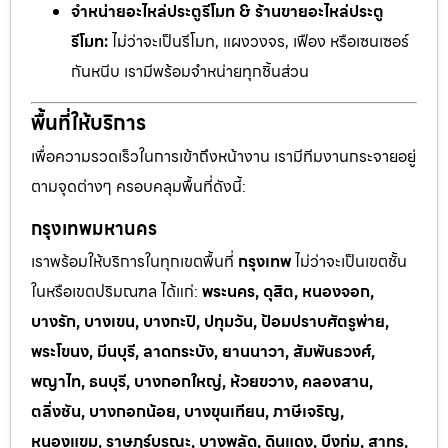
จำหน่ายอะไหล่ประตูรีโมท & ร้านขายอะไหล่ประตู
รีโมท:
ไม่ว่าจะเป็นรีโมท, แผงวงจร, เฟือง หรือเซนเซอร์
กันหนีบ เรามีพร้อมจำหน่ายทุกชิ้นส่วน
พื้นที่ให้บริการ
เพื่อความรวดเร็วในการเข้าถึงหน้างาน เรามีทีมงานกระจายอยู่
ตามจุดต่างๆ ครอบคลุมพื้นที่ดังนี้:
กรุงเทพมหานคร
เราพร้อมให้บริการในทุกเขตพื้นที่
กรุงเทพ
ไม่ว่าจะเป็นเขตชั้น
ในหรือเขตปริมณฑล ได้แก่:
พระนคร, ดุสิต, หนองจอก,
บางรัก, บางเขน, บางกะปิ, ปทุมวัน, ป้อมปราบศัตรูพ่าย,
พระโขนง, มีนบุรี, ลาดกระบัง, ยานนาวา, สัมพันธวงศ์,
พญาไท, ธนบุรี, บางกอกใหญ่, ห้วยขวาง, คลองสาน,
ตลิ่งชัน, บางกอกน้อย, บางขุนเทียน, ภาษีเจริญ,
หนองแขม, ราษฎร์บูรณะ, บางพลัด, ดินแดง, บึงกุ่ม, สาทร,