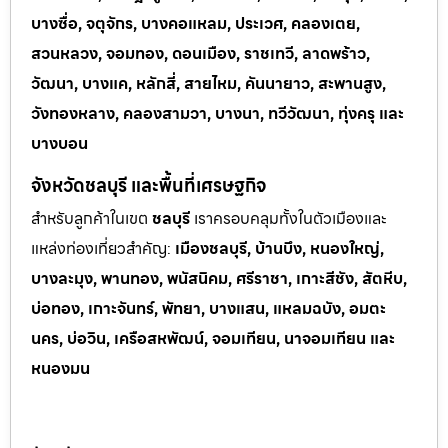
บางซื่อ, จตุจักร, บางคอแหลม, ประเวศ, คลองเตย,
สวนหลวง, จอมทอง, ดอนเมือง, ราชเทวี, ลาดพร้าว,
วัฒนา, บางแค, หลักสี่, สายไหม, คันนายาว, สะพานสูง,
วังทองหลาง, คลองสามวา, บางนา, ทวีวัฒนา, ทุ่งครุ และ
บางบอน
จังหวัดชลบุรี และพื้นที่เศรษฐกิจ
สำหรับลูกค้าในเขต
ชลบุรี
เราครอบคลุมทั้งในตัวเมืองและ
แหล่งท่
องเที่ยวสำคัญ:
เมืองชลบุรี, บ้านบึง, หนองใหญ่,
บางละมุง, พานทอง, พนัสนิคม, ศรีราชา, เกาะสีชัง, สัตหีบ,
บ่อทอง, เกาะจันทร์, พัทยา, บางแสน, แหลมฉบัง, อมตะ
นคร, บ่อวิน, เครือสหพัฒน์, จอมเทียน, นาจอมเทียน และ
หนองมน