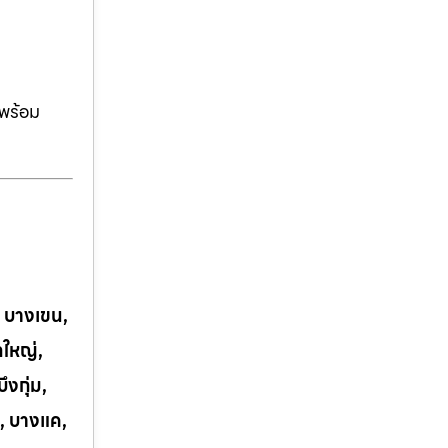
ีพร้อม
, บางเขน,
กใหญ่,
งกุ่ม,
, บางแค,