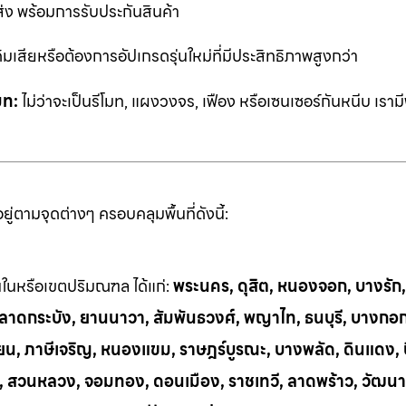
ส่ง พร้อมการรับประกันสินค้า
ิมเสียหรือต้องการอัปเกรดรุ่นใหม่ที่มีประสิทธิภาพสูงกว่า
มท:
ไม่ว่าจะเป็นรีโมท, แผงวงจร, เฟือง หรือเซนเซอร์กันหนีบ เราม
่ตามจุดต่างๆ ครอบคลุมพื้นที่ดังนี้:
้นในหรือเขตปริมณฑล ได้แก่:
พระนคร, ดุสิต, หนองจอก, บางรัก
ี, ลาดกระบัง, ยานนาวา, สัมพันธวงศ์, พญาไท, ธนบุรี, บางกอ
น, ภาษีเจริญ, หนองแขม, ราษฎร์บูรณะ, บางพลัด, ดินแดง, บึ
ย, สวนหลวง, จอมทอง, ดอนเมือง, ราชเทวี, ลาดพร้าว, วัฒนา