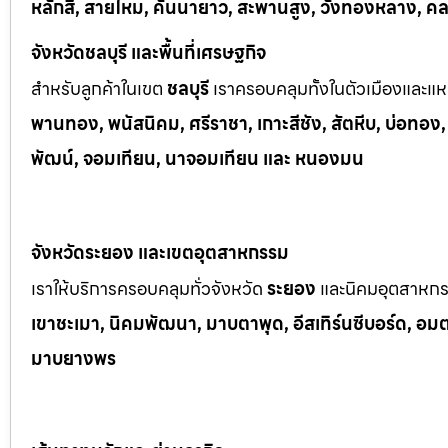
หลักสี่, สายไหม, คันนายาว, สะพานสูง, วังทองหลาง, ค
จังหวัดชลบุรี และพื้นที่เศรษฐกิจ
สำหรับลูกค้าในเขต
ชลบุรี
เราครอบคลุมทั้งในตัวเมืองและแหล
พานทอง, พนัสนิคม, ศรีราชา, เกาะสีชัง, สัตหีบ, บ่อทอง
พัฒน์, จอมเทียน, นาจอมเทียน และ หนองมน
จังหวัดระยอง และเขตอุตสาหกรรม
เราให้บริการครอบคลุมทั่วจังหวัด
ระยอง
และนิคมอุตสาหก
เขาช
ะเมา, นิคมพัฒนา, มาบตาพุด, อีสเทิร์นซีบอร์ด, อมตะซ
มาบยางพร