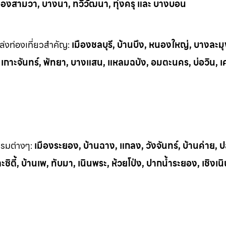
ลองสามวา, บางนา, ทวีวัฒนา, ทุ่งครุ และ บางบอน
่งท่
องเที่ยวสำคัญ:
เมืองชลบุรี, บ้านบึง, หนองใหญ่, บางละมุ
, เกาะจันทร์, พัทยา, บางแสน, แหลมฉบัง, อมตะนคร, บ่อวิน, เ
รรมต
่างๆ:
เมืองระยอง, บ้านฉาง, แกลง, วังจันทร์, บ้านค่าย,
ิตี้, บ้านเพ, ทั
บมา, เนินพระ, ห
้วยโป่ง, ปากน้ำระยอง, เชิงเน