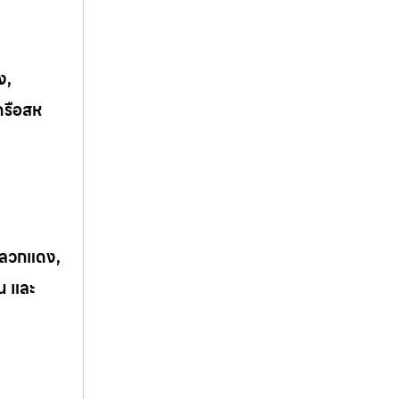
ง,
ครือสห
 ปลวกแดง,
ิน และ