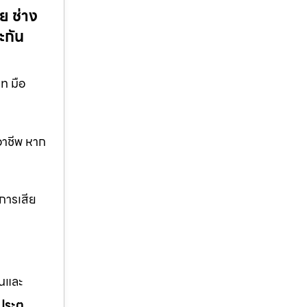
ย ช่าง
ะกัน
มท มือ
ออาชีพ หาก
าการเสีย
านและ
ประตู