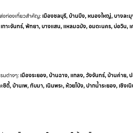
่งท่
องเที่ยวสำคัญ:
เมืองชลบุรี, บ้านบึง, หนองใหญ่, บางละมุ
, เกาะจันทร์, พัทยา, บางแสน, แหลมฉบัง, อมตะนคร, บ่อวิน, เ
รรมต
่างๆ:
เมืองระยอง, บ้านฉาง, แกลง, วังจันทร์, บ้านค่าย,
ิตี้, บ้านเพ, ทั
บมา, เนินพระ, ห
้วยโป่ง, ปากน้ำระยอง, เชิงเน