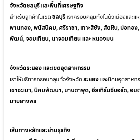
จังหวัดชลบุรี และพื้นที่เศรษฐกิจ
สำหรับลูกค้าในเขต
ชลบุรี
เราครอบคลุมทั้งในตัวเมืองและแหล
พานทอง, พนัสนิคม, ศรีราชา, เกาะสีชัง, สัตหีบ, บ่อทอง
พัฒน์, จอมเทียน, นาจอมเทียน และ หนองมน
จังหวัดระยอง และเขตอุตสาหกรรม
เราให้บริการครอบคลุมทั่วจังหวัด
ระยอง
และนิคมอุตสาหก
เขาช
ะเมา, นิคมพัฒนา, มาบตาพุด, อีสเทิร์นซีบอร์ด, อมตะซ
มาบยางพร
เส้นทางหลักและย่านธุรกิจ