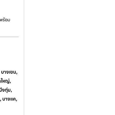
ีพร้อม
, บางเขน,
กใหญ่,
งกุ่ม,
, บางแค,