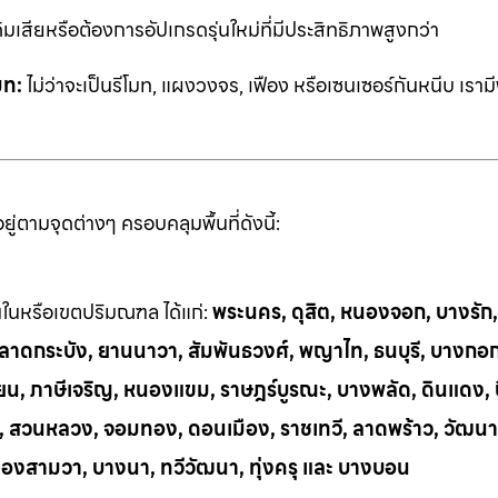
ิมเสียหรือต้องการอัปเกรดรุ่นใหม่ที่มีประสิทธิภาพสูงกว่า
มท:
ไม่ว่าจะเป็นรีโมท, แผงวงจร, เฟือง หรือเซนเซอร์กันหนีบ เราม
่ตามจุดต่างๆ ครอบคลุมพื้นที่ดังนี้:
้นในหรือเขตปริมณฑล ได้แก่:
พระนคร, ดุสิต, หนองจอก, บางรัก
ี, ลาดกระบัง, ยานนาวา, สัมพันธวงศ์, พญาไท, ธนบุรี, บางกอ
น, ภาษีเจริญ, หนองแขม, ราษฎร์บูรณะ, บางพลัด, ดินแดง, บึ
ย, สวนหลวง, จอมทอง, ดอนเมือง, ราชเทวี, ลาดพร้าว, วัฒนา
ลองสามวา, บางนา, ทวีวัฒนา, ทุ่งครุ และ บางบอน