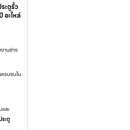
ะตูรั้ว
ี อะไหล่
วมงานช่าง
่วนครบจบใน
านและ
ประตู