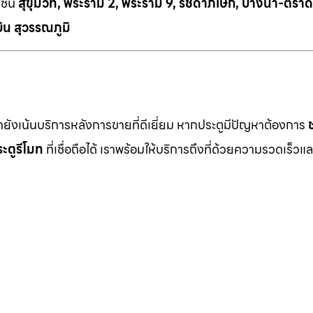
เช่น
สุขุมวิท, พระราม 2, พระราม 9, รัชดาภิเษก, บางนา-ตราด
ิน สุวรรณภูมิ
เรายังเน้นบริการหลังการขายที่ดีเยี่ยม หากประตูมีปัญหาต้องการ
ะตูรีโมท
ที่เชื่อถือได้ เราพร้อมให้บริการถึงที่ด้วยความรวดเร็วแล