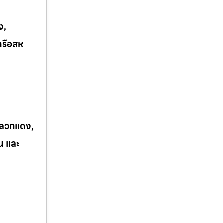
ง,
ครือสห
 ปลวกแดง,
ิน และ