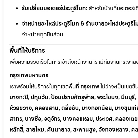
รับเปลี่ยนมอเตอร์ประตูรีโมท:
สำหรับบ้านที่มอเตอร์เด
จำหน่ายอะไหล่ประตูรีโมท & ร้านขายอะไหล่ประตูรีโ
จำหน่ายทุกชิ้นส่วน
พื้นที่ให้บริการ
เพื่อความรวดเร็วในการเข้าถึงหน้างาน เรามีทีมงานกระจายอยู
กรุงเทพมหานคร
เราพร้อมให้บริการในทุกเขตพื้นที่
กรุงเทพ
ไม่ว่าจะเป็นเขตชั
บางกะปิ, ปทุมวัน, ป้อมปราบศัตรูพ่าย, พระโขนง, มีนบุร
ห้วยขวาง, คลองสาน, ตลิ่งชัน, บางกอกน้อย, บางขุนเทีย
สาทร, บางซื่อ, จตุจักร, บางคอแหลม, ประเวศ, คลองเต
หลักสี่, สายไหม, คันนายาว, สะพานสูง, วังทองหลาง, ค