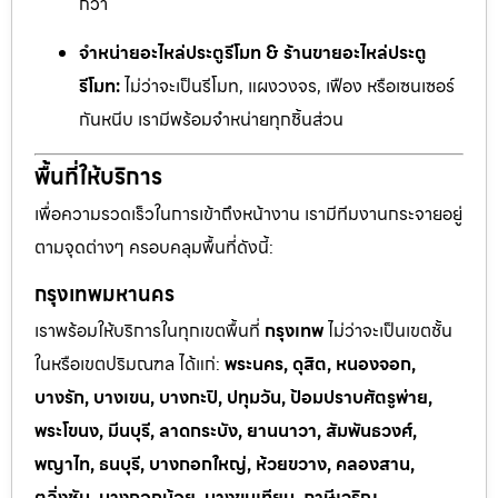
กว่า
จำหน่ายอะไหล่ประตูรีโมท & ร้านขายอะไหล่ประตู
รีโมท:
ไม่ว่าจะเป็นรีโมท, แผงวงจร, เฟือง หรือเซนเซอร์
กันหนีบ เรามีพร้อมจำหน่ายทุกชิ้นส่วน
พื้นที่ให้บริการ
เพื่อความรวดเร็วในการเข้าถึงหน้างาน เรามีทีมงานกระจายอยู่
ตามจุดต่างๆ ครอบคลุมพื้นที่ดังนี้:
กรุงเทพมหานคร
เราพร้อมให้บริการในทุกเขตพื้นที่
กรุงเทพ
ไม่ว่าจะเป็นเขตชั้น
ในหรือเขตปริมณฑล ได้แก่:
พระนคร, ดุสิต, หนองจอก,
บางรัก, บางเขน, บางกะปิ, ปทุมวัน, ป้อมปราบศัตรูพ่าย,
พระโขนง, มีนบุรี, ลาดกระบัง, ยานนาวา, สัมพันธวงศ์,
พญาไท, ธนบุรี, บางกอกใหญ่, ห้วยขวาง, คลองสาน,
ตลิ่งชัน, บางกอกน้อย, บางขุนเทียน, ภาษีเจริญ,