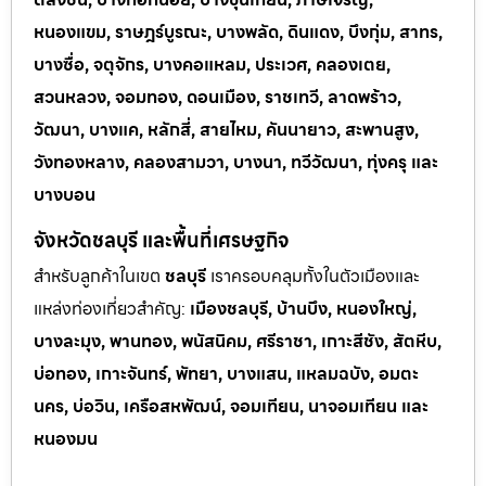
หนองแขม, ราษฎร์บูรณะ, บางพลัด, ดินแดง, บึงกุ่ม, สาทร,
บางซื่อ, จตุจักร, บางคอแหลม, ประเวศ, คลองเตย,
สวนหลวง, จอมทอง, ดอนเมือง, ราชเทวี, ลาดพร้าว,
วัฒนา, บางแค, หลักสี่, สายไหม, คันนายาว, สะพานสูง,
วังทองหลาง, คลองสามวา, บางนา, ทวีวัฒนา, ทุ่งครุ และ
บางบอน
จังหวัดชลบุรี และพื้นที่เศรษฐกิจ
สำหรับลูกค้าในเขต
ชลบุรี
เราครอบคลุมทั้งในตัวเมืองและ
แหล่งท่
องเที่ยวสำคัญ:
เมืองชลบุรี, บ้านบึง, หนองใหญ่,
บางละมุง, พานทอง, พนัสนิคม, ศรีราชา, เกาะสีชัง, สัตหีบ,
บ่อทอง, เกาะจันทร์, พัทยา, บางแสน, แหลมฉบัง, อมตะ
นคร, บ่อวิน, เครือสหพัฒน์, จอมเทียน, นาจอมเทียน และ
หนองมน