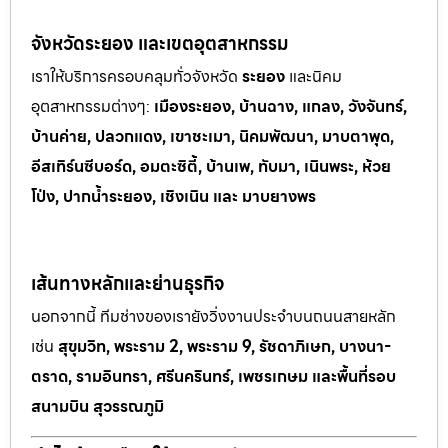
จังหวัดระยอง และเขตอุตสาหกรรม
เราให้บริการครอบคลุมทั่วจังหวัด
ระยอง
และนิคม
อุตสาหกรรมต
่างๆ:
เมืองระยอง, บ้านฉาง, แกลง, วังจันทร์,
บ้านค่าย, ปลวกแดง, เขาช
ะเมา, นิคมพัฒนา, มาบตาพุด,
อีสเทิร์นซีบอร์ด, อมตะซิตี้, บ้านเพ, ทั
บมา, เนินพระ, ห
้วย
โป่ง, ปากน้ำระยอง, เชิงเนิน และ มาบยางพร
เส้นทางหลักและย่านธุรกิจ
นอกจากนี้ ทีมช่างของเรายังวิ่งงานประจำบนถนนสายหลัก
เช่น
สุขุมวิท, พระราม 2, พระราม 9, รัชดาภิเษก, บางนา-
ตราด, รามอินทรา, ศรีนครินทร์, เพชรเกษม และพื้นที่รอบ
สนามบิน สุวรรณภูมิ