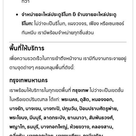
กว่า
จำหน่ายอะไหล่ประตูรีโมท & ร้านขายอะไหล่ประตู
รีโมท:
ไม่ว่าจะเป็นรีโมท, แผงวงจร, เฟือง หรือเซนเซอร์
กันหนีบ เรามีพร้อมจำหน่ายทุกชิ้นส่วน
พื้นที่ให้บริการ
เพื่อความรวดเร็วในการเข้าถึงหน้างาน เรามีทีมงานกระจายอยู่
ตามจุดต่างๆ ครอบคลุมพื้นที่ดังนี้:
กรุงเทพมหานคร
เราพร้อมให้บริการในทุกเขตพื้นที่
กรุงเทพ
ไม่ว่าจะเป็นเขตชั้น
ในหรือเขตปริมณฑล ได้แก่:
พระนคร, ดุสิต, หนองจอก,
บางรัก, บางเขน, บางกะปิ, ปทุมวัน, ป้อมปราบศัตรูพ่าย,
พระโขนง, มีนบุรี, ลาดกระบัง, ยานนาวา, สัมพันธวงศ์,
พญาไท, ธนบุรี, บางกอกใหญ่, ห้วยขวาง, คลองสาน,
ตลิ่งชัน, บางกอกน้อย, บางขุนเทียน, ภาษีเจริญ,