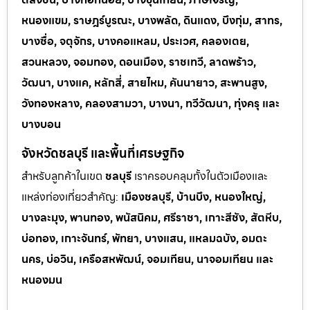
หนองแขม, ราษฎร์บูรณะ, บางพลัด, ดินแดง, บึงกุ่ม, สาทร,
บางซื่อ, จตุจักร, บางคอแหลม, ประเวศ, คลองเตย,
สวนหลวง, จอมทอง, ดอนเมือง, ราชเทวี, ลาดพร้าว,
วัฒนา, บางแค, หลักสี่, สายไหม, คันนายาว, สะพานสูง,
วังทองหลาง, คลองสามวา, บางนา, ทวีวัฒนา, ทุ่งครุ และ
บางบอน
จังหวัดชลบุรี และพื้นที่เศรษฐกิจ
สำหรับลูกค้าในเขต
ชลบุรี
เราครอบคลุมทั้งในตัวเมืองและ
แหล่งท่
องเที่ยวสำคัญ:
เมืองชลบุรี, บ้านบึง, หนองใหญ่,
บางละมุง, พานทอง, พนัสนิคม, ศรีราชา, เกาะสีชัง, สัตหีบ,
บ่อทอง, เกาะจันทร์, พัทยา, บางแสน, แหลมฉบัง, อมตะ
นคร, บ่อวิน, เครือสหพัฒน์, จอมเทียน, นาจอมเทียน และ
หนองมน