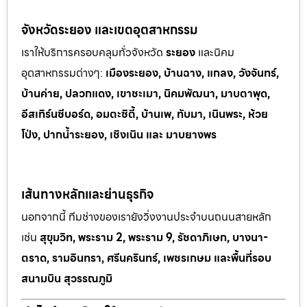
จังหวัดระยอง และเขตอุตสาหกรรม
เราให้บริการครอบคลุมทั่วจังหวัด
ระยอง
และนิคม
อุตสาหกรรมต
่างๆ:
เมืองระยอง, บ้านฉาง, แกลง, วังจันทร์,
บ้านค่าย, ปลวกแดง, เขาช
ะเมา, นิคมพัฒนา, มาบตาพุด,
อีสเทิร์นซีบอร์ด, อมตะซิตี้, บ้านเพ, ทั
บมา, เนินพระ, ห
้วย
โป่ง, ปากน้ำระยอง, เชิงเนิน และ มาบยางพร
เส้นทางหลักและย่านธุรกิจ
นอกจากนี้ ทีมช่างของเรายังวิ่งงานประจำบนถนนสายหลัก
เช่น
สุขุมวิท, พระราม 2, พระราม 9, รัชดาภิเษก, บางนา-
ตราด, รามอินทรา, ศรีนครินทร์, เพชรเกษม และพื้นที่รอบ
สนามบิน สุวรรณภูมิ