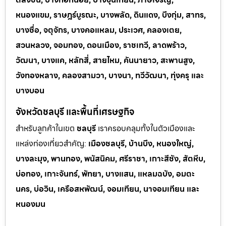
หนองแขม, ราษฎร์บูรณะ, บางพลัด, ดินแดง, บึงกุ่ม, สาทร,
บางซื่อ, จตุจักร, บางคอแหลม, ประเวศ, คลองเตย,
สวนหลวง, จอมทอง, ดอนเมือง, ราชเทวี, ลาดพร้าว,
วัฒนา, บางแค, หลักสี่, สายไหม, คันนายาว, สะพานสูง,
วังทองหลาง, คลองสามวา, บางนา, ทวีวัฒนา, ทุ่งครุ และ
บางบอน
จังหวัดชลบุรี และพื้นที่เศรษฐกิจ
สำหรับลูกค้าในเขต
ชลบุรี
เราครอบคลุมทั้งในตัวเมืองและ
แหล่งท่
องเที่ยวสำคัญ:
เมืองชลบุรี, บ้านบึง, หนองใหญ่,
บางละมุง, พานทอง, พนัสนิคม, ศรีราชา, เกาะสีชัง, สัตหีบ,
บ่อทอง, เกาะจันทร์, พัทยา, บางแสน, แหลมฉบัง, อมตะ
นคร, บ่อวิน, เครือสหพัฒน์, จอมเทียน, นาจอมเทียน และ
หนองมน