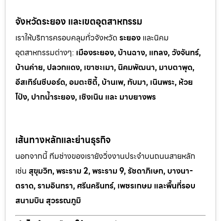
จังหวัดระยอง และเขตอุตสาหกรรม
เราให้บริการครอบคลุมทั่วจังหวัด
ระยอง
และนิคม
อุตสาหกรรมต
่างๆ:
เมืองระยอง, บ้านฉาง, แกลง, วังจันทร์,
บ้านค่าย, ปลวกแดง, เขาช
ะเมา, นิคมพัฒนา, มาบตาพุด,
อีสเทิร์นซีบอร์ด, อมตะซิตี้, บ้านเพ, ทั
บมา, เนินพระ, ห
้วย
โป่ง, ปากน้ำระยอง, เชิงเนิน และ มาบยางพร
เส้นทางหลักและย่านธุรกิจ
นอกจากนี้ ทีมช่างของเรายังวิ่งงานประจำบนถนนสายหลัก
เช่น
สุขุมวิท, พระราม 2, พระราม 9, รัชดาภิเษก, บางนา-
ตราด, รามอินทรา, ศรีนครินทร์, เพชรเกษม และพื้นที่รอบ
สนามบิน สุวรรณภูมิ