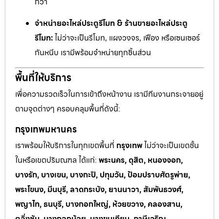
กว่า
จำหน่ายอะไหล่ประตูรีโมท & ร้านขายอะไหล่ประตู
รีโมท:
ไม่ว่าจะเป็นรีโมท, แผงวงจร, เฟือง หรือเซนเซอร์
กันหนีบ เรามีพร้อมจำหน่ายทุกชิ้นส่วน
พื้นที่ให้บริการ
เพื่อความรวดเร็วในการเข้าถึงหน้างาน เรามีทีมงานกระจายอยู่
ตามจุดต่างๆ ครอบคลุมพื้นที่ดังนี้:
กรุงเทพมหานคร
เราพร้อมให้บริการในทุกเขตพื้นที่
กรุงเทพ
ไม่ว่าจะเป็นเขตชั้น
ในหรือเขตปริมณฑล ได้แก่:
พระนคร, ดุสิต, หนองจอก,
บางรัก, บางเขน, บางกะปิ, ปทุมวัน, ป้อมปราบศัตรูพ่าย,
พระโขนง, มีนบุรี, ลาดกระบัง, ยานนาวา, สัมพันธวงศ์,
พญาไท, ธนบุรี, บางกอกใหญ่, ห้วยขวาง, คลองสาน,
ตลิ่งชัน, บางกอกน้อย, บางขุนเทียน, ภาษีเจริญ,