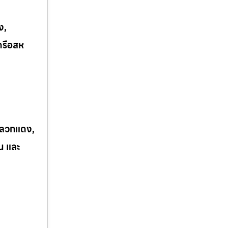
ง,
ครือสห
 ปลวกแดง,
ิน และ