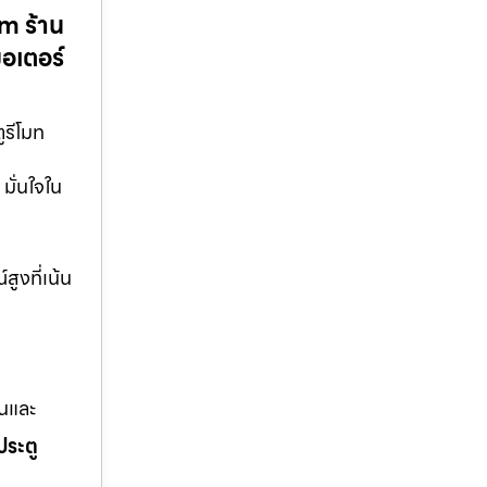
om ร้าน
มอเตอร์
ูรีโมท
มั่นใจใน
สูงที่เน้น
านและ
ประตู