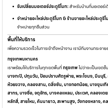
รับเปลี่ยนมอเตอร์ประตูรีโมท:
สำหรับบ้านที่มอเตอร์เด
จำหน่ายอะไหล่ประตูรีโมท & ร้านขายอะไหล่ประตูรีโ
จำหน่ายทุกชิ้นส่วน
พื้นที่ให้บริการ
เพื่อความรวดเร็วในการเข้าถึงหน้างาน เรามีทีมงานกระจายอยู
กรุงเทพมหานคร
เราพร้อมให้บริการในทุกเขตพื้นที่
กรุงเทพ
ไม่ว่าจะเป็นเขตชั
บางกะปิ, ปทุมวัน, ป้อมปราบศัตรูพ่าย, พระโขนง, มีนบุร
ห้วยขวาง, คลองสาน, ตลิ่งชัน, บางกอกน้อย, บางขุนเทีย
สาทร, บางซื่อ, จตุจักร, บางคอแหลม, ประเวศ, คลองเต
หลักสี่, สายไหม, คันนายาว, สะพานสูง, วังทองหลาง, ค