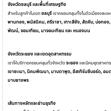
จังหวัดชลบุรี และพื้นที่เศรษฐกิจ
สำหรับลูกค้าในเขต
ชลบุรี
เราครอบคลุมทั้งในตัวเมืองและแหล
พานทอง, พนัสนิคม, ศรีราชา, เกาะสีชัง, สัตหีบ, บ่อทอง
พัฒน์, จอมเทียน, นาจอมเทียน และ หนองมน
จังหวัดระยอง และเขตอุตสาหกรรม
เราให้บริการครอบคลุมทั่วจังหวัด
ระยอง
และนิคมอุตสาหก
เขาช
ะเมา, นิคมพัฒนา, มาบตาพุด, อีสเทิร์นซีบอร์ด, อมตะซ
มาบยางพร
เส้นทางหลักและย่านธุรกิจ