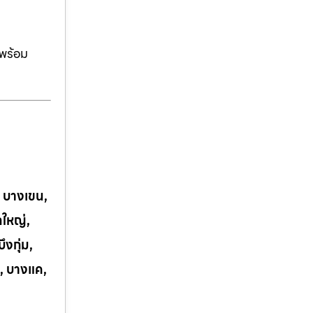
ีพร้อม
, บางเขน,
กใหญ่,
งกุ่ม,
, บางแค,