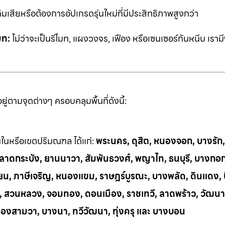
ิมเสียหรือต้องการอัปเกรดรุ่นใหม่ที่มีประสิทธิภาพสูงกว่า
มท:
ไม่ว่าจะเป็นรีโมท, แผงวงจร, เฟือง หรือเซนเซอร์กันหนีบ เราม
่ตามจุดต่างๆ ครอบคลุมพื้นที่ดังนี้:
้นในหรือเขตปริมณฑล ได้แก่:
พระนคร, ดุสิต, หนองจอก, บางรัก
ี, ลาดกระบัง, ยานนาวา, สัมพันธวงศ์, พญาไท, ธนบุรี, บางกอ
น, ภาษีเจริญ, หนองแขม, ราษฎร์บูรณะ, บางพลัด, ดินแดง, บึ
ย, สวนหลวง, จอมทอง, ดอนเมือง, ราชเทวี, ลาดพร้าว, วัฒนา
ลองสามวา, บางนา, ทวีวัฒนา, ทุ่งครุ และ บางบอน