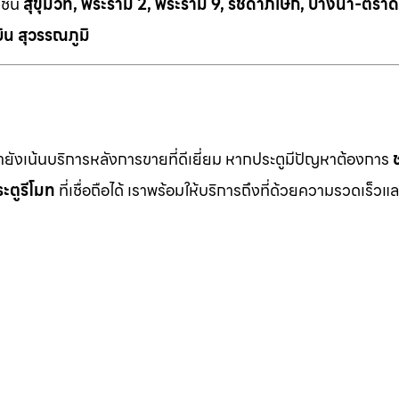
เช่น
สุขุมวิท, พระราม 2, พระราม 9, รัชดาภิเษก, บางนา-ตราด
ิน สุวรรณภูมิ
เรายังเน้นบริการหลังการขายที่ดีเยี่ยม หากประตูมีปัญหาต้องการ
ะตูรีโมท
ที่เชื่อถือได้ เราพร้อมให้บริการถึงที่ด้วยความรวดเร็วแล