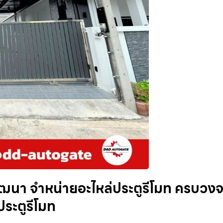
วัฒนา จำหน่ายอะไหล่ประตูรีโมท ครบวง
ประตูรีโมท