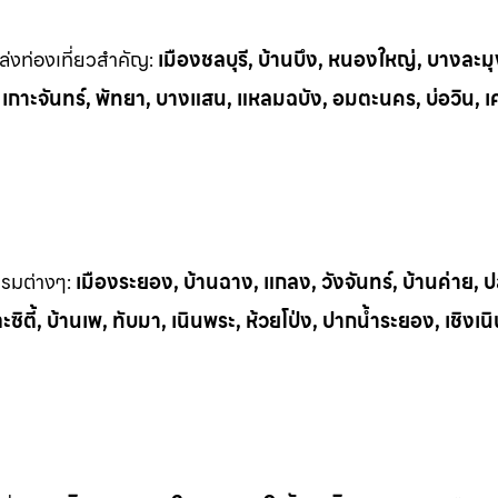
่งท่
องเที่ยวสำคัญ:
เมืองชลบุรี, บ้านบึง, หนองใหญ่, บางละมุ
, เกาะจันทร์, พัทยา, บางแสน, แหลมฉบัง, อมตะนคร, บ่อวิน, เ
รรมต
่างๆ:
เมืองระยอง, บ้านฉาง, แกลง, วังจันทร์, บ้านค่าย,
ิตี้, บ้านเพ, ทั
บมา, เนินพระ, ห
้วยโป่ง, ปากน้ำระยอง, เชิงเน