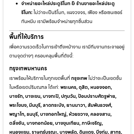
จำหน่ายอะไหล่ประตูรีโมท & ร้านขายอะไหล่ประตู
รีโมท:
ไม่ว่าจะเป็นรีโมท, แผงวงจร, เฟือง หรือเซนเซอร์
กันหนีบ เรามีพร้อมจำหน่ายทุกชิ้นส่วน
พื้นที่ให้บริการ
เพื่อความรวดเร็วในการเข้าถึงหน้างาน เรามีทีมงานกระจายอยู่
ตามจุดต่างๆ ครอบคลุมพื้นที่ดังนี้:
กรุงเทพมหานคร
เราพร้อมให้บริการในทุกเขตพื้นที่
กรุงเทพ
ไม่ว่าจะเป็นเขตชั้น
ในหรือเขตปริมณฑล ได้แก่:
พระนคร, ดุสิต, หนองจอก,
บางรัก, บางเขน, บางกะปิ, ปทุมวัน, ป้อมปราบศัตรูพ่าย,
พระโขนง, มีนบุรี, ลาดกระบัง, ยานนาวา, สัมพันธวงศ์,
พญาไท, ธนบุรี, บางกอกใหญ่, ห้วยขวาง, คลองสาน,
ตลิ่งชัน, บางกอกน้อย, บางขุนเทียน, ภาษีเจริญ,
หนองแขม, ราษฎร์บูรณะ, บางพลัด, ดินแดง, บึงกุ่ม, สาทร,