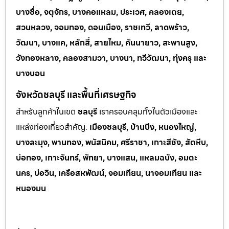
บางซื่อ, จตุจักร, บางคอแหลม, ประเวศ, คลองเตย,
สวนหลวง, จอมทอง, ดอนเมือง, ราชเทวี, ลาดพร้าว,
วัฒนา, บางแค, หลักสี่, สายไหม, คันนายาว, สะพานสูง,
วังทองหลาง, คลองสามวา, บางนา, ทวีวัฒนา, ทุ่งครุ และ
บางบอน
จังหวัดชลบุรี และพื้นที่เศรษฐกิจ
สำหรับลูกค้าในเขต
ชลบุรี
เราครอบคลุมทั้งในตัวเมืองและ
แหล่งท่
องเที่ยวสำคัญ:
เมืองชลบุรี, บ้านบึง, หนองใหญ่,
บางละมุง, พานทอง, พนัสนิคม, ศรีราชา, เกาะสีชัง, สัตหีบ,
บ่อทอง, เกาะจันทร์, พัทยา, บางแสน, แหลมฉบัง, อมตะ
นคร, บ่อวิน, เครือสหพัฒน์, จอมเทียน, นาจอมเทียน และ
หนองมน