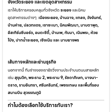
จังหวัดระยอง และเขตอุตสาหกรรม
เราให้บริการครอบคลุมทั่วจังหวัด
ระยอง
และนิคม
อุตสาหกรรมต
่างๆ:
เมืองระยอง, บ้านฉาง, แกลง, วังจันทร์,
บ้านค่าย, ปลวกแดง, เขาช
ะเมา, นิคมพัฒนา, มาบตาพุด,
อีสเทิร์นซีบอร์ด, อมตะซิตี้, บ้านเพ, ทั
บมา, เนินพระ, ห
้วย
โป่ง, ปากน้ำระยอง, เชิงเนิน และ มาบยางพร
เส้นทางหลักและย่านธุรกิจ
นอกจากนี้ ทีมช่างของเรายังวิ่งงานประจำบนถนนสายหลัก
เช่น
สุขุมวิท, พระราม 2, พระราม 9, รัชดาภิเษก, บางนา-
ตราด, รามอินทรา, ศรีนครินทร์, เพชรเกษม และพื้นที่รอบ
สนามบิน สุวรรณภูมิ
ทำไมต้องเลือกใช้บริการกับเรา?