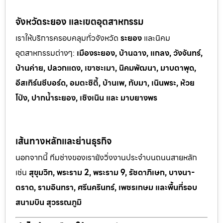
จังหวัดระยอง และเขตอุตสาหกรรม
เราให้บริการครอบคลุมทั่วจังหวัด
ระยอง
และนิคม
อุตสาหกรรมต
่างๆ:
เมืองระยอง, บ้านฉาง, แกลง, วังจันทร์,
บ้านค่าย, ปลวกแดง, เขาช
ะเมา, นิคมพัฒนา, มาบตาพุด,
อีสเทิร์นซีบอร์ด, อมตะซิตี้, บ้านเพ, ทั
บมา, เนินพระ, ห
้วย
โป่ง, ปากน้ำระยอง, เชิงเนิน และ มาบยางพร
เส้นทางหลักและย่านธุรกิจ
นอกจากนี้ ทีมช่างของเรายังวิ่งงานประจำบนถนนสายหลัก
เช่น
สุขุมวิท, พระราม 2, พระราม 9, รัชดาภิเษก, บางนา-
ตราด, รามอินทรา, ศรีนครินทร์, เพชรเกษม และพื้นที่รอบ
สนามบิน สุวรรณภูมิ