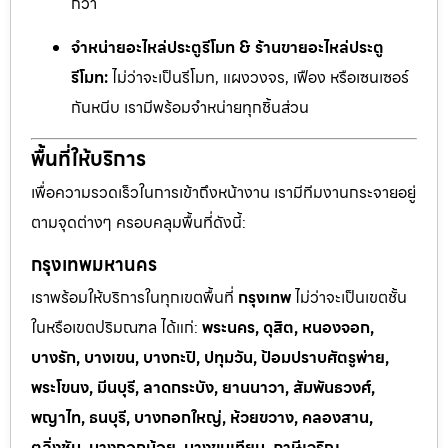
กว่า
จำหน่ายอะไหล่ประตูรีโมท & ร้านขายอะไหล่ประตู
รีโมท:
ไม่ว่าจะเป็นรีโมท, แผงวงจร, เฟือง หรือเซนเซอร์
กันหนีบ เรามีพร้อมจำหน่ายทุกชิ้นส่วน
พื้นที่ให้บริการ
เพื่อความรวดเร็วในการเข้าถึงหน้างาน เรามีทีมงานกระจายอยู่
ตามจุดต่างๆ ครอบคลุมพื้นที่ดังนี้:
กรุงเทพมหานคร
เราพร้อมให้บริการในทุกเขตพื้นที่
กรุงเทพ
ไม่ว่าจะเป็นเขตชั้น
ในหรือเขตปริมณฑล ได้แก่:
พระนคร, ดุสิต, หนองจอก,
บางรัก, บางเขน, บางกะปิ, ปทุมวัน, ป้อมปราบศัตรูพ่าย,
พระโขนง, มีนบุรี, ลาดกระบัง, ยานนาวา, สัมพันธวงศ์,
พญาไท, ธนบุรี, บางกอกใหญ่, ห้วยขวาง, คลองสาน,
ตลิ่งชัน, บางกอกน้อย, บางขุนเทียน, ภาษีเจริญ,