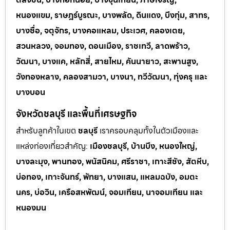
หนองแขม, ราษฎร์บูรณะ, บางพลัด, ดินแดง, บึงกุ่ม, สาทร,
บางซื่อ, จตุจักร, บางคอแหลม, ประเวศ, คลองเตย,
สวนหลวง, จอมทอง, ดอนเมือง, ราชเทวี, ลาดพร้าว,
วัฒนา, บางแค, หลักสี่, สายไหม, คันนายาว, สะพานสูง,
วังทองหลาง, คลองสามวา, บางนา, ทวีวัฒนา, ทุ่งครุ และ
บางบอน
จังหวัดชลบุรี และพื้นที่เศรษฐกิจ
สำหรับลูกค้าในเขต
ชลบุรี
เราครอบคลุมทั้งในตัวเมืองและ
แหล่งท่
องเที่ยวสำคัญ:
เมืองชลบุรี, บ้านบึง, หนองใหญ่,
บางละมุง, พานทอง, พนัสนิคม, ศรีราชา, เกาะสีชัง, สัตหีบ,
บ่อทอง, เกาะจันทร์, พัทยา, บางแสน, แหลมฉบัง, อมตะ
นคร, บ่อวิน, เครือสหพัฒน์, จอมเทียน, นาจอมเทียน และ
หนองมน