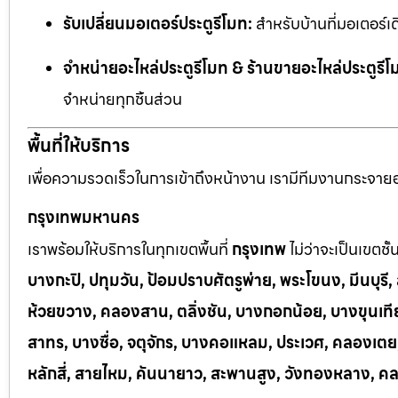
รับเปลี่ยนมอเตอร์ประตูรีโมท:
สำหรับบ้านที่มอเตอร์เด
จำหน่ายอะไหล่ประตูรีโมท & ร้านขายอะไหล่ประตูรีโ
จำหน่ายทุกชิ้นส่วน
พื้นที่ให้บริการ
เพื่อความรวดเร็วในการเข้าถึงหน้างาน เรามีทีมงานกระจายอยู
กรุงเทพมหานคร
เราพร้อมให้บริการในทุกเขตพื้นที่
กรุงเทพ
ไม่ว่าจะเป็นเขตชั
บางกะปิ, ปทุมวัน, ป้อมปราบศัตรูพ่าย, พระโขนง, มีนบุร
ห้วยขวาง, คลองสาน, ตลิ่งชัน, บางกอกน้อย, บางขุนเทีย
สาทร, บางซื่อ, จตุจักร, บางคอแหลม, ประเวศ, คลองเต
หลักสี่, สายไหม, คันนายาว, สะพานสูง, วังทองหลาง, ค