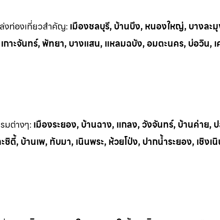
่งท่
องเที่ยวสำคัญ:
เมืองชลบุรี, บ้านบึง, หนองใหญ่, บางละมุ
, เกาะจันทร์, พัทยา, บางแสน, แหลมฉบัง, อมตะนคร, บ่อวิน, เ
รรมต
่างๆ:
เมืองระยอง, บ้านฉาง, แกลง, วังจันทร์, บ้านค่าย,
ิตี้, บ้านเพ, ทั
บมา, เนินพระ, ห
้วยโป่ง, ปากน้ำระยอง, เชิงเน