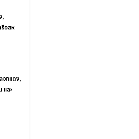
ง,
ครือสห
 ปลวกแดง,
ิน และ