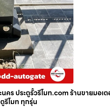
ะนคร ประตูรั้วรีโมท.com ร้านขายมอเตอ
ูรีโมท ทุกรุ่น