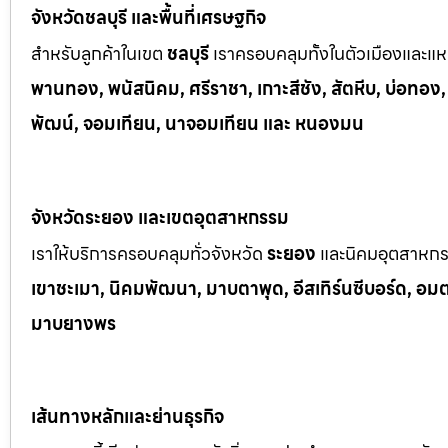
จังหวัดชลบุรี และพื้นที่เศรษฐกิจ
สำหรับลูกค้าในเขต
ชลบุรี
เราครอบคลุมทั้งในตัวเมืองและแหล
พานทอง, พนัสนิคม, ศรีราชา, เกาะสีชัง, สัตหีบ, บ่อทอง
พัฒน์, จอมเทียน, นาจอมเทียน และ หนองมน
จังหวัดระยอง และเขตอุตสาหกรรม
เราให้บริการครอบคลุมทั่วจังหวัด
ระยอง
และนิคมอุตสาหก
เขาช
ะเมา, นิคมพัฒนา, มาบตาพุด, อีสเทิร์นซีบอร์ด, อมตะซ
มาบยางพร
เส้นทางหลักและย่านธุรกิจ