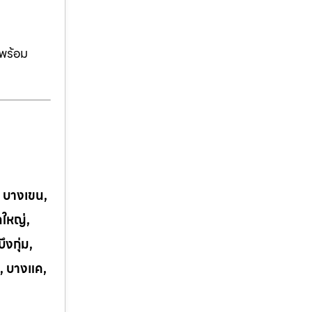
ีพร้อม
, บางเขน,
กใหญ่,
งกุ่ม,
, บางแค,