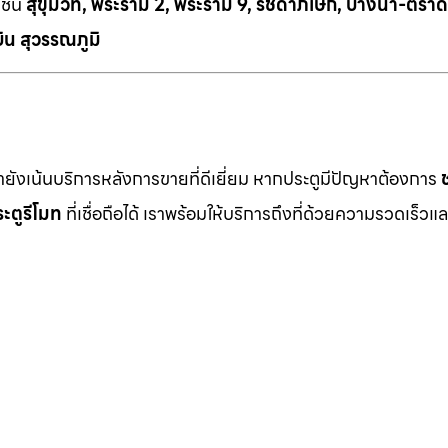
เช่น
สุขุมวิท, พระราม 2, พระราม 9, รัชดาภิเษก, บางนา-ตราด
ิน สุวรรณภูมิ
เรายังเน้นบริการหลังการขายที่ดีเยี่ยม หากประตูมีปัญหาต้องการ
ะตูรีโมท
ที่เชื่อถือได้ เราพร้อมให้บริการถึงที่ด้วยความรวดเร็วแล