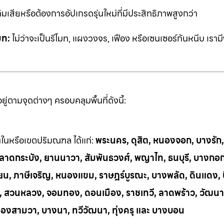
ิมเสียหรือต้องการอัปเกรดรุ่นใหม่ที่มีประสิทธิภาพสูงกว่า
มท:
ไม่ว่าจะเป็นรีโมท, แผงวงจร, เฟือง หรือเซนเซอร์กันหนีบ เราม
่ตามจุดต่างๆ ครอบคลุมพื้นที่ดังนี้:
้นในหรือเขตปริมณฑล ได้แก่:
พระนคร, ดุสิต, หนองจอก, บางรัก
ี, ลาดกระบัง, ยานนาวา, สัมพันธวงศ์, พญาไท, ธนบุรี, บางกอ
น, ภาษีเจริญ, หนองแขม, ราษฎร์บูรณะ, บางพลัด, ดินแดง, บึ
ย, สวนหลวง, จอมทอง, ดอนเมือง, ราชเทวี, ลาดพร้าว, วัฒนา
ลองสามวา, บางนา, ทวีวัฒนา, ทุ่งครุ และ บางบอน