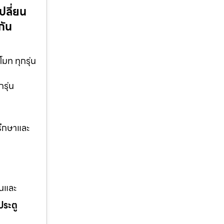
ปลี่ยน
กัน
มท ทุกรุ่น
รุ่น
รึกษาและ
านและ
ประตู