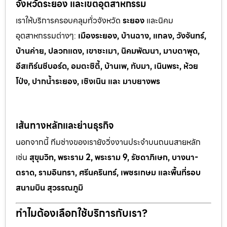
จังหวัดระยอง และเขตอุตสาหกรรม
เราให้บริการครอบคลุมทั่วจังหวัด
ระยอง
และนิคม
อุตสาหกรรมต
่างๆ:
เมืองระยอง, บ้านฉาง, แกลง, วังจันทร์,
บ้านค่าย, ปลวกแดง, เขาช
ะเมา, นิคมพัฒนา, มาบตาพุด,
อีสเทิร์นซีบอร์ด, อมตะซิตี้, บ้านเพ, ทั
บมา, เนินพระ, ห
้วย
โป่ง, ปากน้ำระยอง, เชิงเนิน และ มาบยางพร
เส้นทางหลักและย่านธุรกิจ
นอกจากนี้ ทีมช่างของเรายังวิ่งงานประจำบนถนนสายหลัก
เช่น
สุขุมวิท, พระราม 2, พระราม 9, รัชดาภิเษก, บางนา-
ตราด, รามอินทรา, ศรีนครินทร์, เพชรเกษม และพื้นที่รอบ
สนามบิน สุวรรณภูมิ
ทำไมต้องเลือกใช้บริการกับเรา?