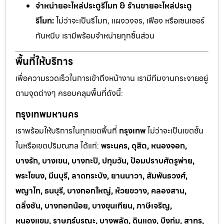
จำหน่ายอะไหล่ประตูรีโมท & ร้านขายอะไหล่ประตู
รีโมท:
ไม่ว่าจะเป็นรีโมท, แผงวงจร, เฟือง หรือเซนเซอร์
กันหนีบ เรามีพร้อมจำหน่ายทุกชิ้นส่วน
พื้นที่ให้บริการ
เพื่อความรวดเร็วในการเข้าถึงหน้างาน เรามีทีมงานกระจายอยู่
ตามจุดต่างๆ ครอบคลุมพื้นที่ดังนี้:
กรุงเทพมหานคร
เราพร้อมให้บริการในทุกเขตพื้นที่
กรุงเทพ
ไม่ว่าจะเป็นเขตชั้น
ในหรือเขตปริมณฑล ได้แก่:
พระนคร, ดุสิต, หนองจอก,
บางรัก, บางเขน, บางกะปิ, ปทุมวัน, ป้อมปราบศัตรูพ่าย,
พระโขนง, มีนบุรี, ลาดกระบัง, ยานนาวา, สัมพันธวงศ์,
พญาไท, ธนบุรี, บางกอกใหญ่, ห้วยขวาง, คลองสาน,
ตลิ่งชัน, บางกอกน้อย, บางขุนเทียน, ภาษีเจริญ,
หนองแขม, ราษฎร์บูรณะ, บางพลัด, ดินแดง, บึงกุ่ม, สาทร,