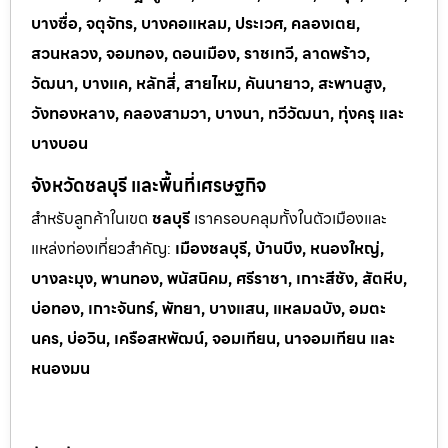
บางซื่อ, จตุจักร, บางคอแหลม, ประเวศ, คลองเตย,
สวนหลวง, จอมทอง, ดอนเมือง, ราชเทวี, ลาดพร้าว,
วัฒนา, บางแค, หลักสี่, สายไหม, คันนายาว, สะพานสูง,
วังทองหลาง, คลองสามวา, บางนา, ทวีวัฒนา, ทุ่งครุ และ
บางบอน
จังหวัดชลบุรี และพื้นที่เศรษฐกิจ
สำหรับลูกค้าในเขต
ชลบุรี
เราครอบคลุมทั้งในตัวเมืองและ
แหล่งท่
องเที่ยวสำคัญ:
เมืองชลบุรี, บ้านบึง, หนองใหญ่,
บางละมุง, พานทอง, พนัสนิคม, ศรีราชา, เกาะสีชัง, สัตหีบ,
บ่อทอง, เกาะจันทร์, พัทยา, บางแสน, แหลมฉบัง, อมตะ
นคร, บ่อวิน, เครือสหพัฒน์, จอมเทียน, นาจอมเทียน และ
หนองมน