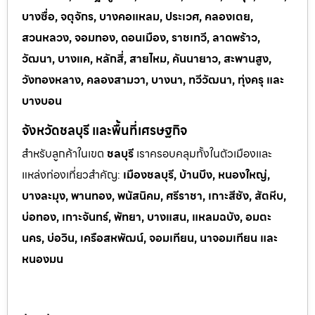
บางซื่อ, จตุจักร, บางคอแหลม, ประเวศ, คลองเตย,
สวนหลวง, จอมทอง, ดอนเมือง, ราชเทวี, ลาดพร้าว,
วัฒนา, บางแค, หลักสี่, สายไหม, คันนายาว, สะพานสูง,
วังทองหลาง, คลองสามวา, บางนา, ทวีวัฒนา, ทุ่งครุ และ
บางบอน
จังหวัดชลบุรี และพื้นที่เศรษฐกิจ
สำหรับลูกค้าในเขต
ชลบุรี
เราครอบคลุมทั้งในตัวเมืองและ
แหล่งท่
องเที่ยวสำคัญ:
เมืองชลบุรี, บ้านบึง, หนองใหญ่,
บางละมุง, พานทอง, พนัสนิคม, ศรีราชา, เกาะสีชัง, สัตหีบ,
บ่อทอง, เกาะจันทร์, พัทยา, บางแสน, แหลมฉบัง, อมตะ
นคร, บ่อวิน, เครือสหพัฒน์, จอมเทียน, นาจอมเทียน และ
หนองมน