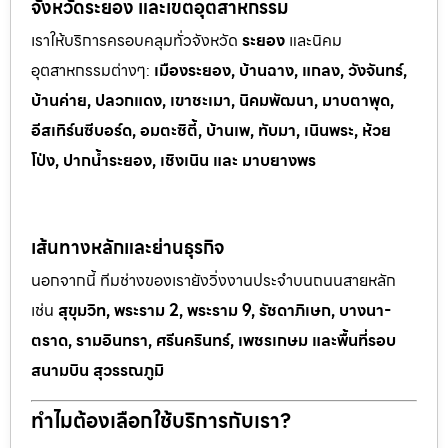
จังหวัดระยอง และเขตอุตสาหกรรม
เราให้บริการครอบคลุมทั่วจังหวัด
ระยอง
และนิคม
อุตสาหกรรมต
่างๆ:
เมืองระยอง, บ้านฉาง, แกลง, วังจันทร์,
บ้านค่าย, ปลวกแดง, เขาช
ะเมา, นิคมพัฒนา, มาบตาพุด,
อีสเทิร์นซีบอร์ด, อมตะซิตี้, บ้านเพ, ทั
บมา, เนินพระ, ห
้วย
โป่ง, ปากน้ำระยอง, เชิงเนิน และ มาบยางพร
เส้นทางหลักและย่านธุรกิจ
นอกจากนี้ ทีมช่างของเรายังวิ่งงานประจำบนถนนสายหลัก
เช่น
สุขุมวิท, พระราม 2, พระราม 9, รัชดาภิเษก, บางนา-
ตราด, รามอินทรา, ศรีนครินทร์, เพชรเกษม และพื้นที่รอบ
สนามบิน สุวรรณภูมิ
ทำไมต้องเลือกใช้บริการกับเรา?