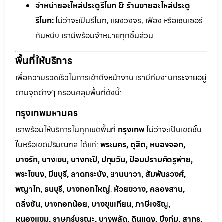
จำหน่ายอะไหล่ประตูรีโมท & ร้านขายอะไหล่ประตู
รีโมท:
ไม่ว่าจะเป็นรีโมท, แผงวงจร, เฟือง หรือเซนเซอร์
กันหนีบ เรามีพร้อมจำหน่ายทุกชิ้นส่วน
พื้นที่ให้บริการ
เพื่อความรวดเร็วในการเข้าถึงหน้างาน เรามีทีมงานกระจายอยู่
ตามจุดต่างๆ ครอบคลุมพื้นที่ดังนี้:
กรุงเทพมหานคร
เราพร้อมให้บริการในทุกเขตพื้นที่
กรุงเทพ
ไม่ว่าจะเป็นเขตชั้น
ในหรือเขตปริมณฑล ได้แก่:
พระนคร, ดุสิต, หนองจอก,
บางรัก, บางเขน, บางกะปิ, ปทุมวัน, ป้อมปราบศัตรูพ่าย,
พระโขนง, มีนบุรี, ลาดกระบัง, ยานนาวา, สัมพันธวงศ์,
พญาไท, ธนบุรี, บางกอกใหญ่, ห้วยขวาง, คลองสาน,
ตลิ่งชัน, บางกอกน้อย, บางขุนเทียน, ภาษีเจริญ,
หนองแขม, ราษฎร์บูรณะ, บางพลัด, ดินแดง, บึงกุ่ม, สาทร,