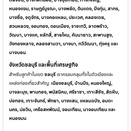
หนองแขม, ราษฎร์บูรณะ, บางพลัด, ดินแดง, บึงกุ่ม, สาทร,
บางซื่อ, จตุจักร, บางคอแหลม, ประเวศ, คลองเตย,
สวนหลวง, จอมทอง, ดอนเมือง, ราชเทวี, ลาดพร้าว,
วัฒนา, บางแค, หลักสี่, สายไหม, คันนายาว, สะพานสูง,
วังทองหลาง, คลองสามวา, บางนา, ทวีวัฒนา, ทุ่งครุ และ
บางบอน
จังหวัดชลบุรี และพื้นที่เศรษฐกิจ
สำหรับลูกค้าในเขต
ชลบุรี
เราครอบคลุมทั้งในตัวเมืองและ
แหล่งท่
องเที่ยวสำคัญ:
เมืองชลบุรี, บ้านบึง, หนองใหญ่,
บางละมุง, พานทอง, พนัสนิคม, ศรีราชา, เกาะสีชัง, สัตหีบ,
บ่อทอง, เกาะจันทร์, พัทยา, บางแสน, แหลมฉบัง, อมตะ
นคร, บ่อวิน, เครือสหพัฒน์, จอมเทียน, นาจอมเทียน และ
หนองมน