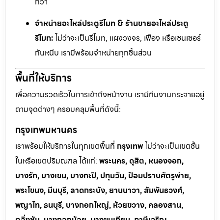
กว่า
จำหน่ายอะไหล่ประตูรีโมท & ร้านขายอะไหล่ประตู
รีโมท:
ไม่ว่าจะเป็นรีโมท, แผงวงจร, เฟือง หรือเซนเซอร์
กันหนีบ เรามีพร้อมจำหน่ายทุกชิ้นส่วน
พื้นที่ให้บริการ
เพื่อความรวดเร็วในการเข้าถึงหน้างาน เรามีทีมงานกระจายอยู่
ตามจุดต่างๆ ครอบคลุมพื้นที่ดังนี้:
กรุงเทพมหานคร
เราพร้อมให้บริการในทุกเขตพื้นที่
กรุงเทพ
ไม่ว่าจะเป็นเขตชั้น
ในหรือเขตปริมณฑล ได้แก่:
พระนคร, ดุสิต, หนองจอก,
บางรัก, บางเขน, บางกะปิ, ปทุมวัน, ป้อมปราบศัตรูพ่าย,
พระโขนง, มีนบุรี, ลาดกระบัง, ยานนาวา, สัมพันธวงศ์,
พญาไท, ธนบุรี, บางกอกใหญ่, ห้วยขวาง, คลองสาน,
ตลิ่งชัน, บางกอกน้อย, บางขุนเทียน, ภาษีเจริญ,