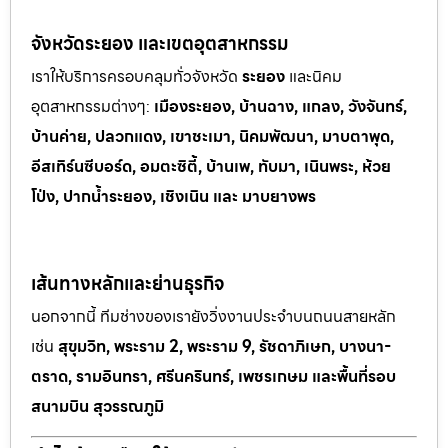
จังหวัดระยอง และเขตอุตสาหกรรม
เราให้บริการครอบคลุมทั่วจังหวัด
ระยอง
และนิคม
อุตสาหกรรมต
่างๆ:
เมืองระยอง, บ้านฉาง, แกลง, วังจันทร์,
บ้านค่าย, ปลวกแดง, เขาช
ะเมา, นิคมพัฒนา, มาบตาพุด,
อีสเทิร์นซีบอร์ด, อมตะซิตี้, บ้านเพ, ทั
บมา, เนินพระ, ห
้วย
โป่ง, ปากน้ำระยอง, เชิงเนิน และ มาบยางพร
เส้นทางหลักและย่านธุรกิจ
นอกจากนี้ ทีมช่างของเรายังวิ่งงานประจำบนถนนสายหลัก
เช่น
สุขุมวิท, พระราม 2, พระราม 9, รัชดาภิเษก, บางนา-
ตราด, รามอินทรา, ศรีนครินทร์, เพชรเกษม และพื้นที่รอบ
สนามบิน สุวรรณภูมิ