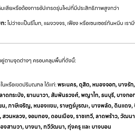
ิมเสียหรือต้องการอัปเกรดรุ่นใหม่ที่มีประสิทธิภาพสูงกว่า
มท:
ไม่ว่าจะเป็นรีโมท, แผงวงจร, เฟือง หรือเซนเซอร์กันหนีบ เราม
่ตามจุดต่างๆ ครอบคลุมพื้นที่ดังนี้:
้นในหรือเขตปริมณฑล ได้แก่:
พระนคร, ดุสิต, หนองจอก, บางรัก
ี, ลาดกระบัง, ยานนาวา, สัมพันธวงศ์, พญาไท, ธนบุรี, บางกอ
น, ภาษีเจริญ, หนองแขม, ราษฎร์บูรณะ, บางพลัด, ดินแดง, บึ
ย, สวนหลวง, จอมทอง, ดอนเมือง, ราชเทวี, ลาดพร้าว, วัฒนา
ลองสามวา, บางนา, ทวีวัฒนา, ทุ่งครุ และ บางบอน