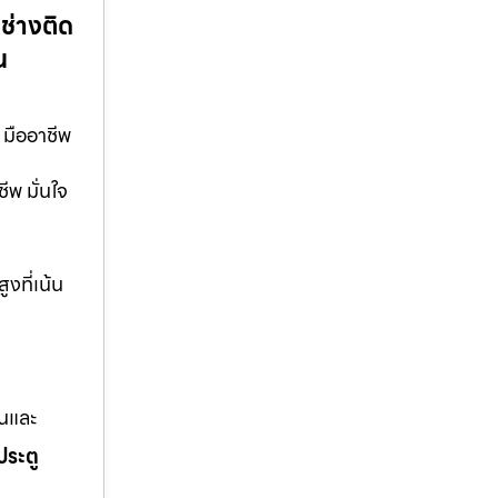
 ช่างติด
น
 มืออาชีพ
ีพ มั่นใจ
งที่เน้น
านและ
ประตู