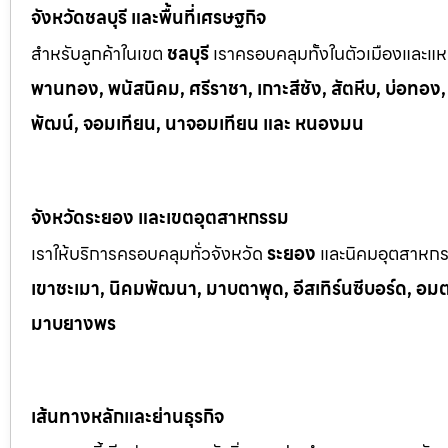
จังหวัดชลบุรี และพื้นที่เศรษฐกิจ
สำหรับลูกค้าในเขต
ชลบุรี
เราครอบคลุมทั้งในตัวเมืองและแหล
พานทอง, พนัสนิคม, ศรีราชา, เกาะสีชัง, สัตหีบ, บ่อทอง
พัฒน์, จอมเทียน, นาจอมเทียน และ หนองมน
จังหวัดระยอง และเขตอุตสาหกรรม
เราให้บริการครอบคลุมทั่วจังหวัด
ระยอง
และนิคมอุตสาหก
เขาช
ะเมา, นิคมพัฒนา, มาบตาพุด, อีสเทิร์นซีบอร์ด, อมตะซ
มาบยางพร
เส้นทางหลักและย่านธุรกิจ