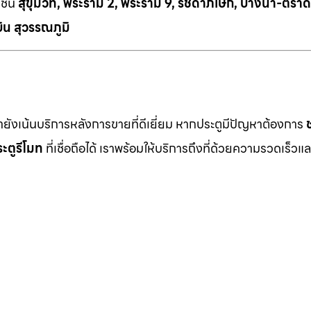
เช่น
สุขุมวิท, พระราม 2, พระราม 9, รัชดาภิเษก, บางนา-ตราด
ิน สุวรรณภูมิ
เรายังเน้นบริการหลังการขายที่ดีเยี่ยม หากประตูมีปัญหาต้องการ
ะตูรีโมท
ที่เชื่อถือได้ เราพร้อมให้บริการถึงที่ด้วยความรวดเร็วแล