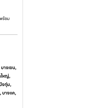
ีพร้อม
, บางเขน,
กใหญ่,
งกุ่ม,
, บางแค,