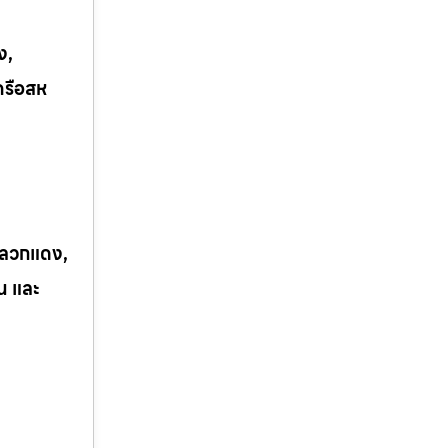
ง,
ครือสห
 ปลวกแดง,
ิน และ