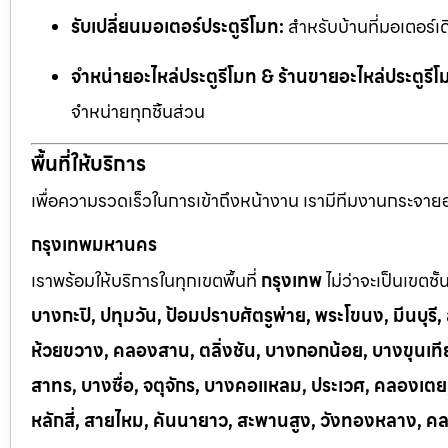
รับเปลี่ยนมอเตอร์ประตูรีโมท:
สำหรับบ้านที่มอเตอร์เด
จำหน่ายอะไหล่ประตูรีโมท & ร้านขายอะไหล่ประตูรีโ
จำหน่ายทุกชิ้นส่วน
พื้นที่ให้บริการ
เพื่อความรวดเร็วในการเข้าถึงหน้างาน เรามีทีมงานกระจายอยู
กรุงเทพมหานคร
เราพร้อมให้บริการในทุกเขตพื้นที่
กรุงเทพ
ไม่ว่าจะเป็นเขตชั
บางกะปิ, ปทุมวัน, ป้อมปราบศัตรูพ่าย, พระโขนง, มีนบุร
ห้วยขวาง, คลองสาน, ตลิ่งชัน, บางกอกน้อย, บางขุนเทีย
สาทร, บางซื่อ, จตุจักร, บางคอแหลม, ประเวศ, คลองเต
หลักสี่, สายไหม, คันนายาว, สะพานสูง, วังทองหลาง, ค