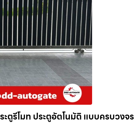
้งประตูรีโมท ประตูอัตโนมัติ แบบครบวงจร