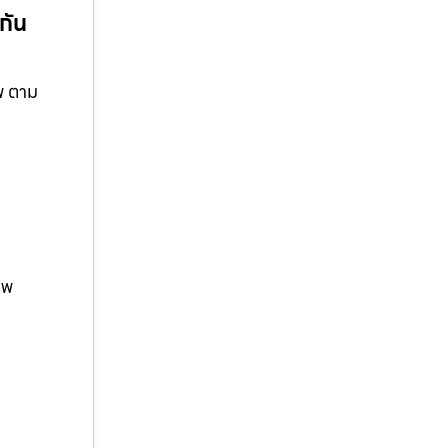
กัน
าพ ตาม
าพ