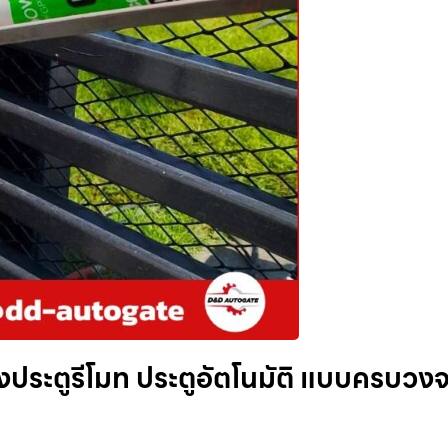
ั้งประตูรีโมท ประตูอัตโนมัติ แบบครบวง