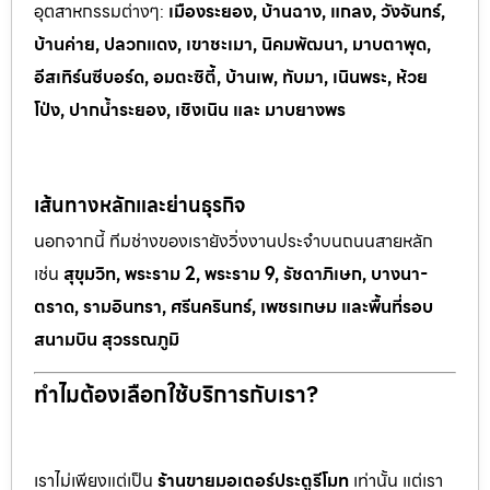
อุตสาหกรรมต
่างๆ:
เมืองระยอง, บ้านฉาง, แกลง, วังจันทร์,
บ้านค่าย, ปลวกแดง, เขาช
ะเมา, นิคมพัฒนา, มาบตาพุด,
อีสเทิร์นซีบอร์ด, อมตะซิตี้, บ้านเพ, ทั
บมา, เนินพระ, ห
้วย
โป่ง, ปากน้ำระยอง, เชิงเนิน และ มาบยางพร
เส้นทางหลักและย่านธุรกิจ
นอกจากนี้ ทีมช่างของเรายังวิ่งงานประจำบนถนนสายหลัก
เช่น
สุขุมวิท, พระราม 2, พระราม 9, รัชดาภิเษก, บางนา-
ตราด, รามอินทรา, ศรีนครินทร์, เพชรเกษม และพื้นที่รอบ
สนามบิน สุวรรณภูมิ
ทำไมต้องเลือกใช้บริการกับเรา?
เราไม่เพียงแต่เป็น
ร้านขายมอเตอร์ประตูรีโมท
เท่านั้น แต่เรา