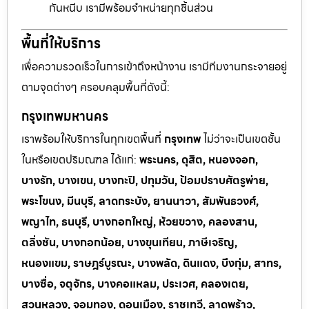
กันหนีบ เรามีพร้อมจำหน่ายทุกชิ้นส่วน
พื้นที่ให้บริการ
เพื่อความรวดเร็วในการเข้าถึงหน้างาน เรามีทีมงานกระจายอยู่
ตามจุดต่างๆ ครอบคลุมพื้นที่ดังนี้:
กรุงเทพมหานคร
เราพร้อมให้บริการในทุกเขตพื้นที่
กรุงเทพ
ไม่ว่าจะเป็นเขตชั้น
ในหรือเขตปริมณฑล ได้แก่:
พระนคร, ดุสิต, หนองจอก,
บางรัก, บางเขน, บางกะปิ, ปทุมวัน, ป้อมปราบศัตรูพ่าย,
พระโขนง, มีนบุรี, ลาดกระบัง, ยานนาวา, สัมพันธวงศ์,
พญาไท, ธนบุรี, บางกอกใหญ่, ห้วยขวาง, คลองสาน,
ตลิ่งชัน, บางกอกน้อย, บางขุนเทียน, ภาษีเจริญ,
หนองแขม, ราษฎร์บูรณะ, บางพลัด, ดินแดง, บึงกุ่ม, สาทร,
บางซื่อ, จตุจักร, บางคอแหลม, ประเวศ, คลองเตย,
สวนหลวง, จอมทอง, ดอนเมือง, ราชเทวี, ลาดพร้าว,