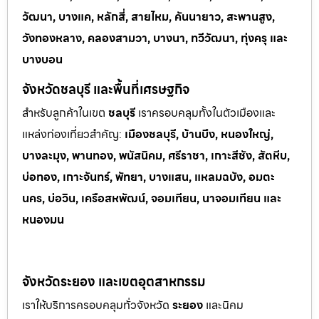
วัฒนา, บางแค, หลักสี่, สายไหม, คันนายาว, สะพานสูง,
วังทองหลาง, คลองสามวา, บางนา, ทวีวัฒนา, ทุ่งครุ และ
บางบอน
จังหวัดชลบุรี และพื้นที่เศรษฐกิจ
สำหรับลูกค้าในเขต
ชลบุรี
เราครอบคลุมทั้งในตัวเมืองและ
แหล่งท่
องเที่ยวสำคัญ:
เมืองชลบุรี, บ้านบึง, หนองใหญ่,
บางละมุง, พานทอง, พนัสนิคม, ศรีราชา, เกาะสีชัง, สัตหีบ,
บ่อทอง, เกาะจันทร์, พัทยา, บางแสน, แหลมฉบัง, อมตะ
นคร, บ่อวิน, เครือสหพัฒน์, จอมเทียน, นาจอมเทียน และ
หนองมน
จังหวัดระยอง และเขตอุตสาหกรรม
เราให้บริการครอบคลุมทั่วจังหวัด
ระยอง
และนิคม